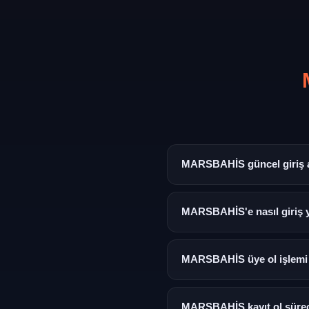
MARSBAHİS güncel giriş a
Güncel adres bilgisine bu bilg
otomatik devreye girer.
MARSBAHİS'e nasıl giriş y
Güncel adres üzerinden giriş 
önemlidir.
MARSBAHİS üye ol işlemi 
Üye ol formunu doldurarak kay
MARSBAHİS kayıt ol sürec