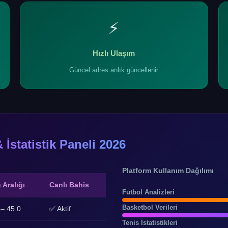
⚡
Hızlı Ulaşım
Güncel adres anlık güncellenir
İstatistik Paneli 2026
Platform Kullanım Dağılımı
 Aralığı
Canlı Bahis
Futbol Analizleri
Basketbol Verileri
 – 45.0
✅ Aktif
Tenis İstatistikleri