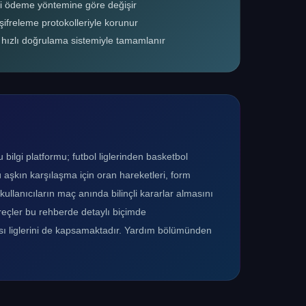
ri ödeme yöntemine göre değişir
 şifreleme protokolleriyle korunur
i hızlı doğrulama sistemiyle tamamlanır
u bilgi platformu; futbol liglerinden basketbol
 aşkın karşılaşma için oran hareketleri, form
, kullanıcıların maç anında bilinçli kararlar almasını
üreçler bu rehberde detaylı biçimde
ıtası liglerini de kapsamaktadır. Yardım bölümünden