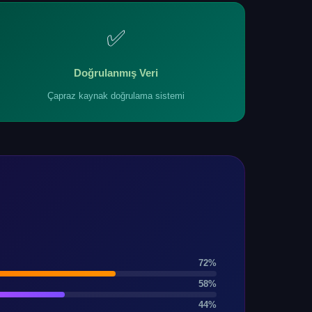
✅
Doğrulanmış Veri
Çapraz kaynak doğrulama sistemi
72%
58%
44%