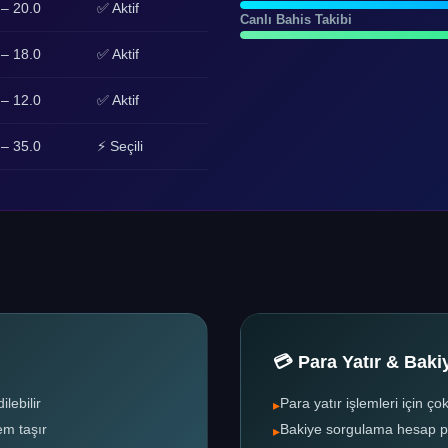
 – 20.0
✅ Aktif
Canlı Bahis Takibi
 – 18.0
✅ Aktif
 – 12.0
✅ Aktif
 – 35.0
⚡ Seçili
💳 Para Yatır & Baki
lebilir
Para yatır işlemleri için ç
em taşır
Bakiye sorgulama hesap pan