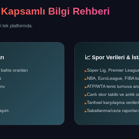
apsamlı Bilgi Rehberi
ri tek platformda.
rı
📈 Spor Verileri & İs
 bahis oranları
Süper Lig, Premier League,
ü
NBA, EuroLeague, FIBA bask
oru
ATP/WTA tenis turnuva anal
Canlı skor takibi ve anlık 
Tarihsel karşılaşma veriler
laşım
Sakatlanma/ceza raporları 