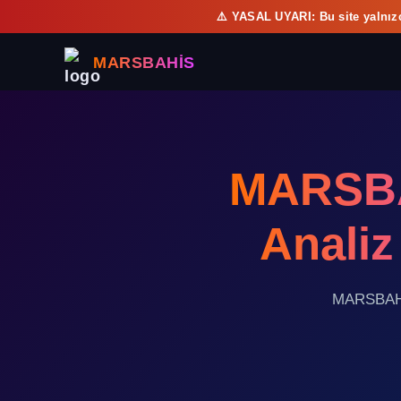
⚠️ YASAL UYARI: Bu site yalnızc
MARSBAHİS
MARSBA
Analiz
MARSBAHİS 