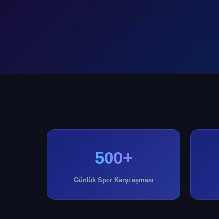
500+
Günlük Spor Karşılaşması