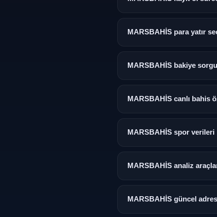
Kayıt ol işlemi ortalama 2-3 
MARSBAHİS para yatır seç
Para yatır işlemleri için ban
MARSBAHİS bakiye sorgula
Hesap panelinden bakiye bilgi
MARSBAHİS canlı bahis öze
Canlı bahis bölümünde 40'tan 
içinde yansıtılır.
MARSBAHİS spor verileri n
Spor verileri ve istatistik bö
kapsanmaktadır.
MARSBAHİS analiz araçları
Analiz araçları sezgisel aray
MARSBAHİS güncel adres de