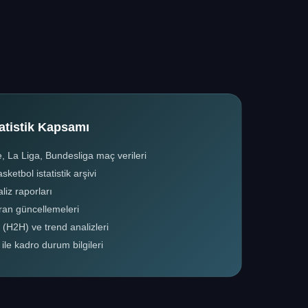
tatistik Kapsamı
 La Liga, Bundesliga maç verileri
etbol istatistik arşivi
iz raporları
oran güncellemeleri
i (H2H) ve trend analizleri
ile kadro durum bilgileri