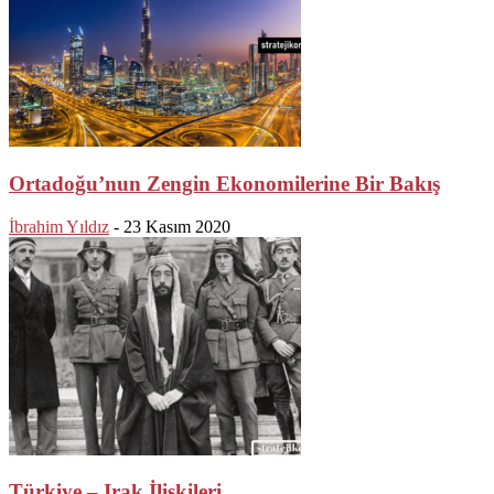
Ortadoğu’nun Zengin Ekonomilerine Bir Bakış
İbrahim Yıldız
-
23 Kasım 2020
Türkiye – Irak İlişkileri