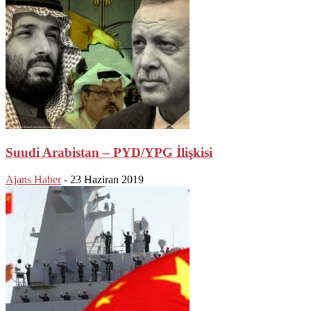
Suudi Arabistan – PYD/YPG İlişkisi
Ajans Haber
-
23 Haziran 2019