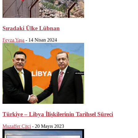
Sıradaki Ülke Lübnan
Feyza Yaşa
-
14 Nisan 2024
Türkiye – Libya İlişkilerinin Tarihsel Süreci
Muzaffer Çitçi
-
20 Mayıs 2023