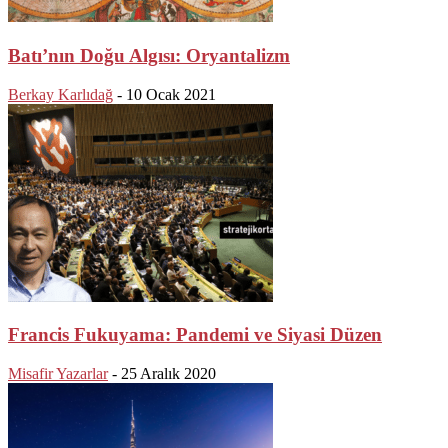
Batı’nın Doğu Algısı: Oryantalizm
Berkay Karlıdağ
-
10 Ocak 2021
Francis Fukuyama: Pandemi ve Siyasi Düzen
Misafir Yazarlar
-
25 Aralık 2020