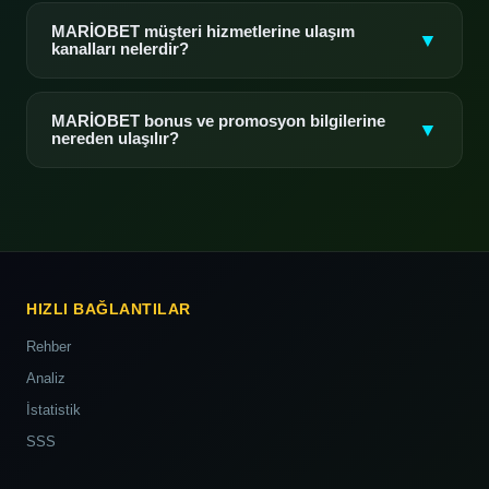
iOS 13 ve üzeri iPhone/iPad modelleri ile Android 8.0 ve
üzeri cihazlarla tam uyumlu çalışmaktadır. APK dosyası
MARİOBET müşteri hizmetlerine ulaşım
▼
kanalları nelerdir?
resmi kanaldan indirilebilmektedir.
7/24 canlı sohbet, e-posta desteği ve Telegram kanalı
üzerinden müşteri hizmetlerine ulaşım
MARİOBET bonus ve promosyon bilgilerine
▼
nereden ulaşılır?
sağlanabilmektedir. Ortalama yanıt süresi canlı
sohbette 2 dakikanın altındadır.
Promosyonlar sekmesinde hoşgeldin bonusu, kayıp
bonusu, yatırım bonusu ve freespin kampanyaları
detaylı çevrim koşullarıyla birlikte listelenmektedir.
Kampanyalar haftalık güncellenmektedir.
HIZLI BAĞLANTILAR
Rehber
Analiz
İstatistik
SSS