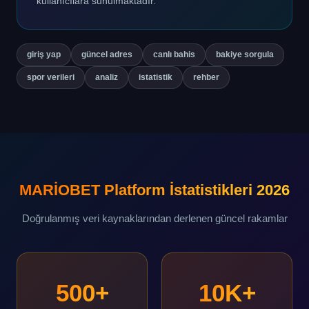
kullanıcılara sunulmaktadır.
giriş yap
güncel adres
canlı bahis
bakiye sorgula
spor verileri
analiz
istatistik
rehber
MARİOBET Platform İstatistikleri 2026
Doğrulanmış veri kaynaklarından derlenen güncel rakamlar
500+
10K+