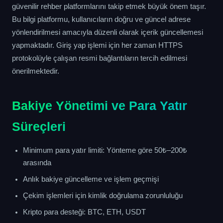
güvenilir rehber platformlarını takip etmek büyük önem taşır.
Bu bilgi platformu, kullanıcıların doğru ve güncel adrese
yönlendirilmesi amacıyla düzenli olarak içerik güncellemesi
yapmaktadır. Giriş yap işlemi için her zaman HTTPS
protokolüyle çalışan resmi bağlantıların tercih edilmesi
önerilmektedir.
Bakiye Yönetimi ve Para Yatır
Süreçleri
Minimum para yatır limiti: Yönteme göre 50₺–200₺
arasında
Anlık bakiye güncelleme ve işlem geçmişi
Çekim işlemleri için kimlik doğrulama zorunluluğu
Kripto para desteği: BTC, ETH, USDT