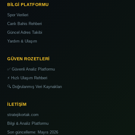
BILGI PLATFORMU
Spor Verileri
Canlı Bahis Rehberi
Güncel Adres Takibi
Yardım & Ulaşım
GÜVEN ROZETLERI
✅ Güvenli Analiz Platformu
⚡ Hızlı Ulaşım Rehberi
🔍 Doğrulanmış Veri Kaynakları
İLETIŞIM
stratejikortak.com
Bilgi & Analiz Platformu
Son güncelleme: Mayıs 2026