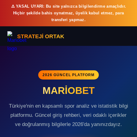
⚠️ YASAL UYARI: Bu site yalnızca bilgilendirme amaçlıdır.
Hiçbir şekilde bahis oynatmaz, üyelik kabul etmez, para
transferi yapmaz.
STRATEJİ ORTAK
2026 GÜNCEL PLATFORM
MARİOBET
Türkiye'nin en kapsamlı spor analiz ve istatistik bilgi
platformu. Güncel giriş rehberi, veri odaklı içerikler
ve doğrulanmış bilgilerle 2026'da yanınızdayız.