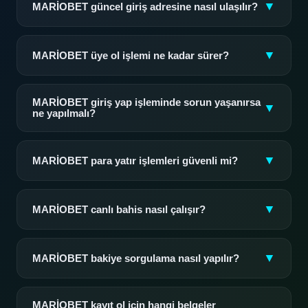
sunan köklü bir dijital platform olup futbol, basketbol,
▼
MARİOBET güncel giriş adresine nasıl ulaşılır?
tenis ve e-spor başta olmak üzere 30'dan fazla branşı
Güncel adrese güvenilir rehber platformları, sosyal
kapsamaktadır.
medya kanalları veya müşteri hizmetleri aracılığıyla
▼
MARİOBET üye ol işlemi ne kadar sürer?
ulaşılabilir. Bu bilgi platformu güncel giriş bilgilerini
Kayıt ol formu doldurulduktan sonra e-posta
düzenli olarak paylaşmaktadır.
doğrulaması ile birlikte hesap 2–5 dakika içinde aktif
MARİOBET giriş yap işleminde sorun yaşanırsa
▼
ne yapılmalı?
hale gelmektedir. Kimlik doğrulama süreci 24 saate
kadar uzayabilir.
Tarayıcı önbelleği temizlenmeli, farklı bir tarayıcı
denenmeli ve güncel adres kontrol edilmelidir. Sorun
▼
MARİOBET para yatır işlemleri güvenli mi?
devam ederse 7/24 canlı destek hattına başvurulabilir.
256-bit SSL şifreleme ve PCI DSS uyumlu ödeme
altyapısı sayesinde tüm finansal işlemler güvenli
▼
MARİOBET canlı bahis nasıl çalışır?
ortamda gerçekleştirilmektedir. Banka havalesi, e-
Devam eden maçlara anlık olarak bahis yapılabilmekte;
cüzdan ve kripto para seçenekleri mevcuttur.
oranlar her birkaç saniyede bir güncellenmektedir. Canlı
▼
MARİOBET bakiye sorgulama nasıl yapılır?
istatistikler ve görsel skor takibi aynı ekranda
Hesap panelinin sağ üst köşesinde anlık bakiye
sunulmaktadır.
görüntülenmektedir. Detaylı işlem geçmişine ise hesap
MARİOBET kayıt ol için hangi belgeler