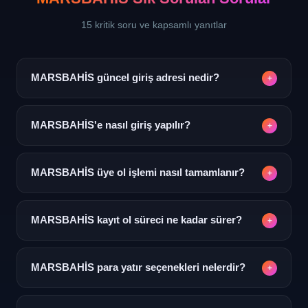
15 kritik soru ve kapsamlı yanıtlar
MARSBAHİS güncel giriş adresi nedir?
+
Güncel adres bilgisine bu bilgi platformu üzerinden anlık
olarak ulaşabilirsiniz. Adres değişikliklerinde yönlendirme
MARSBAHİS'e nasıl giriş yapılır?
+
sistemi otomatik devreye girer.
Güncel adres üzerinden giriş yap butonunu kullanarak
hesabınıza erişebilirsiniz. Doğru URL kullanımı kesintisiz
MARSBAHİS üye ol işlemi nasıl tamamlanır?
+
bağlantı için önemlidir.
Üye ol formunu doldurarak kayıt sürecini
başlatabilirsiniz. Doğrulama adımları tamamlandıktan
MARSBAHİS kayıt ol süreci ne kadar sürer?
+
sonra hesabınız aktif hale gelir.
Kayıt ol işlemi ortalama 2-3 dakika içinde
tamamlanmaktadır. Kimlik doğrulama adımı ek süre
MARSBAHİS para yatır seçenekleri nelerdir?
+
gerektirebilir.
Para yatır işlemleri için banka havalesi, kredi kartı ve e-