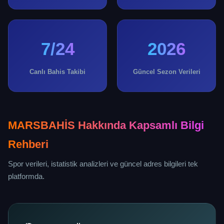
7/24
2026
Canlı Bahis Takibi
Güncel Sezon Verileri
MARSBAHİS Hakkında Kapsamlı Bilgi
Rehberi
Spor verileri, istatistik analizleri ve güncel adres bilgileri tek
platformda.