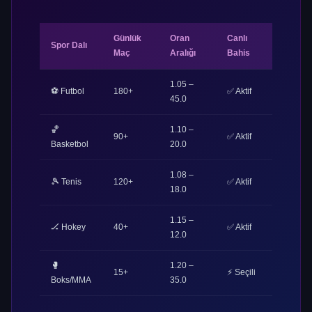
Günlük
Oran
Canlı
Spor Dalı
Maç
Aralığı
Bahis
1.05 –
⚽ Futbol
180+
✅ Aktif
45.0
🏀
1.10 –
90+
✅ Aktif
Basketbol
20.0
1.08 –
🎾 Tenis
120+
✅ Aktif
18.0
1.15 –
🏒 Hokey
40+
✅ Aktif
12.0
🥊
1.20 –
15+
⚡ Seçili
Boks/MMA
35.0