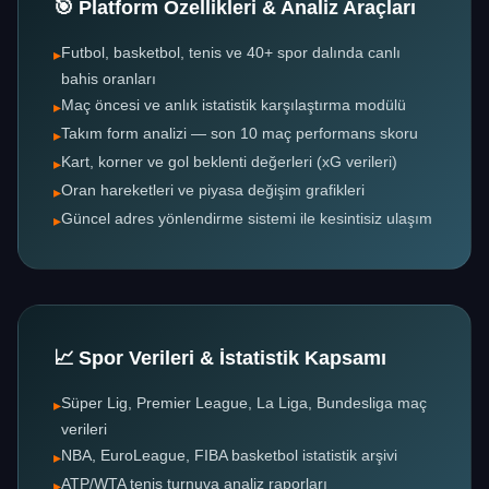
🎯 Platform Özellikleri & Analiz Araçları
Futbol, basketbol, tenis ve 40+ spor dalında canlı
bahis oranları
Maç öncesi ve anlık istatistik karşılaştırma modülü
Takım form analizi — son 10 maç performans skoru
Kart, korner ve gol beklenti değerleri (xG verileri)
Oran hareketleri ve piyasa değişim grafikleri
Güncel adres yönlendirme sistemi ile kesintisiz ulaşım
📈 Spor Verileri & İstatistik Kapsamı
Süper Lig, Premier League, La Liga, Bundesliga maç
verileri
NBA, EuroLeague, FIBA basketbol istatistik arşivi
ATP/WTA tenis turnuva analiz raporları