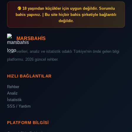
🔞 18 yaşından küçükler için uygun değildir. Sorumlu
bahis yapınız. | Bu site hiçbir bahis şirketiyle bağlantılı
değildir.
MARSBAHİS
Spor verileri, analiz ve istatistik odaklı Türkiye'nin önde gelen bilgi
platformu. 2026 güncel rehber.
HIZLI BAĞLANTILAR
Rehber
Analiz
İstatistik
SSS / Yardım
PLATFORM BILGISI