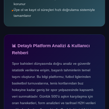
korunur
Üye ol ve kayıt ol süreçleri hızlı doğrulama sistemiyle
tamamlanır
📊 Detaylı Platform Analizi & Kullanıcı
Rehberi
Spor bahisleri dünyasında doğru analiz ve güvenilir
istatistik verilerine erişim, başarılı tahminlerin temel
taşını oluşturur. Bu bilgi platformu; futbol liglerinden
basketbol turnuvalarına, tenis kortlarından buz
hokeyine kadar geniş bir spor yelpazesinde kapsamlı
veri sunmaktadır. Günlük 500'ü aşkın karşılaşma için
oran hareketleri, form analizleri ve tarihsel H2H verileri