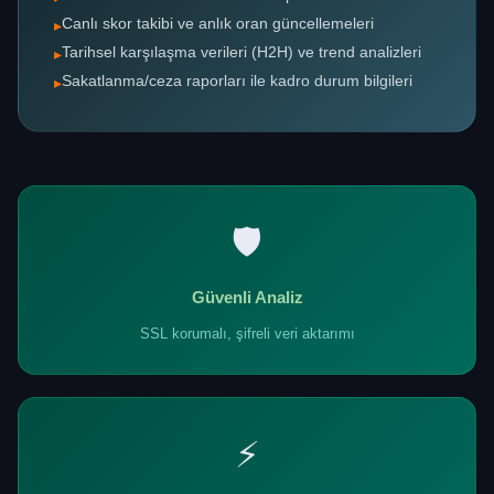
Canlı skor takibi ve anlık oran güncellemeleri
Tarihsel karşılaşma verileri (H2H) ve trend analizleri
Sakatlanma/ceza raporları ile kadro durum bilgileri
🛡️
Güvenli Analiz
SSL korumalı, şifreli veri aktarımı
⚡