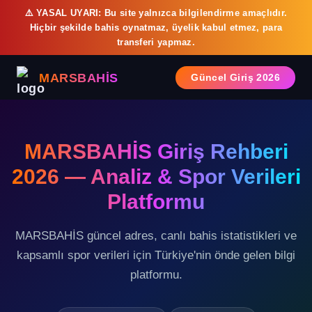
⚠️ YASAL UYARI: Bu site yalnızca bilgilendirme amaçlıdır.
Hiçbir şekilde bahis oynatmaz, üyelik kabul etmez, para
transferi yapmaz.
MARSBAHİS
Güncel Giriş 2026
MARSBAHİS Giriş Rehberi
2026 — Analiz & Spor Verileri
Platformu
MARSBAHİS güncel adres, canlı bahis istatistikleri ve
kapsamlı spor verileri için Türkiye'nin önde gelen bilgi
platformu.