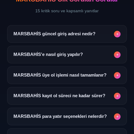
15 kritik soru ve kapsamlı yanıtlar
MARSBAHİS güncel giriş adresi nedir?
+
Güncel adres bilgisine bu bilgi platformu üzerinden anlık
olarak ulaşabilirsiniz. Adres değişikliklerinde yönlendirme
MARSBAHİS'e nasıl giriş yapılır?
+
sistemi otomatik devreye girer.
Güncel adres üzerinden giriş yap butonunu kullanarak
hesabınıza erişebilirsiniz. Doğru URL kullanımı kesintisiz
MARSBAHİS üye ol işlemi nasıl tamamlanır?
+
bağlantı için önemlidir.
Üye ol formunu doldurarak kayıt sürecini
başlatabilirsiniz. Doğrulama adımları tamamlandıktan
MARSBAHİS kayıt ol süreci ne kadar sürer?
+
sonra hesabınız aktif hale gelir.
Kayıt ol işlemi ortalama 2-3 dakika içinde
tamamlanmaktadır. Kimlik doğrulama adımı ek süre
MARSBAHİS para yatır seçenekleri nelerdir?
+
gerektirebilir.
Para yatır işlemleri için banka havalesi, kredi kartı ve e-