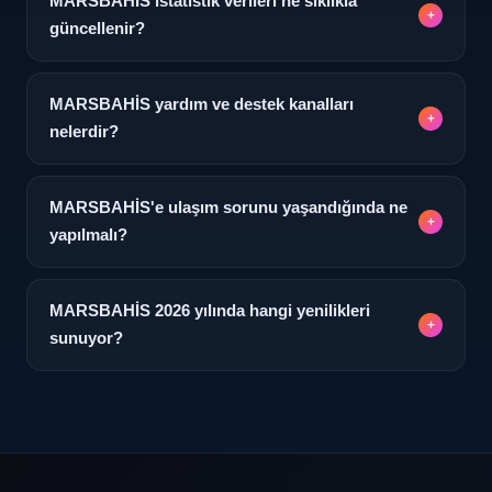
MARSBAHİS istatistik verileri ne sıklıkla
+
açıklanmaktadır.
güncellenir?
İstatistik verileri anlık güncellenmektedir. Doğrulanmış
veri kaynakları kullanılarak yüksek doğruluk oranı
MARSBAHİS yardım ve destek kanalları
+
sağlanmaktadır.
nelerdir?
Yardım bölümünden canlı destek, e-posta ve SSS
kanallarına ulaşım sağlanabilmektedir. 7/24 destek
MARSBAHİS'e ulaşım sorunu yaşandığında ne
+
hizmeti mevcuttur.
yapılmalı?
Ulaşım sorunu yaşandığında öncelikle güncel adres
bölümü kontrol edilmeli, ardından yardım kanallarına
MARSBAHİS 2026 yılında hangi yenilikleri
+
başvurulmalıdır.
sunuyor?
2026 yılında geliştirilmiş analiz araçları, genişletilmiş
spor verileri ve yenilenen canlı bahis arayüzü kullanıcı
deneyimini üst seviyeye taşımaktadır.