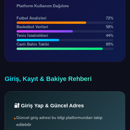
Platform Kullanım Dağılımı
Futbol Analizleri
72%
Basketbol Verileri
58%
Tenis İstatistikleri
44%
Canlı Bahis Takibi
89%
Giriş, Kayıt & Bakiye Rehberi
🔐 Giriş Yap & Güncel Adres
Güncel giriş adresi bu bilgi platformundan takip
edilebilir