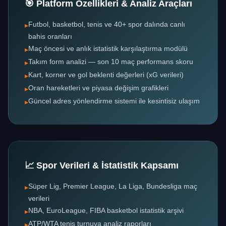
🎯 Platform Özellikleri & Analiz Araçları
Futbol, basketbol, tenis ve 40+ spor dalında canlı
bahis oranları
Maç öncesi ve anlık istatistik karşılaştırma modülü
Takım form analizi — son 10 maç performans skoru
Kart, korner ve gol beklenti değerleri (xG verileri)
Oran hareketleri ve piyasa değişim grafikleri
Güncel adres yönlendirme sistemi ile kesintisiz ulaşım
📈 Spor Verileri & İstatistik Kapsamı
Süper Lig, Premier League, La Liga, Bundesliga maç
verileri
NBA, EuroLeague, FIBA basketbol istatistik arşivi
ATP/WTA tenis turnuva analiz raporları