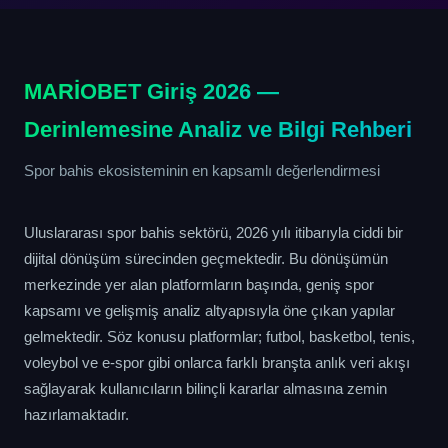
MARİOBET Giriş 2026 —
Derinlemesine Analiz ve Bilgi Rehberi
Spor bahis ekosisteminin en kapsamlı değerlendirmesi
Uluslararası spor bahis sektörü, 2026 yılı itibarıyla ciddi bir
dijital dönüşüm sürecinden geçmektedir. Bu dönüşümün
merkezinde yer alan platformların başında, geniş spor
kapsamı ve gelişmiş analiz altyapısıyla öne çıkan yapılar
gelmektedir. Söz konusu platformlar; futbol, basketbol, tenis,
voleybol ve e-spor gibi onlarca farklı branşta anlık veri akışı
sağlayarak kullanıcıların bilinçli kararlar almasına zemin
hazırlamaktadır.