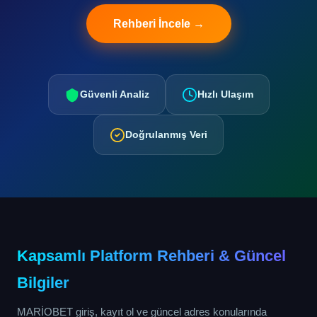
Rehberi İncele →
Güvenli Analiz
Hızlı Ulaşım
Doğrulanmış Veri
Kapsamlı Platform Rehberi & Güncel
Bilgiler
MARİOBET giriş, kayıt ol ve güncel adres konularında