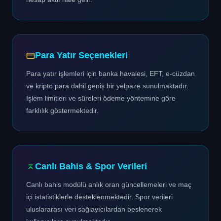
Para Yatır Seçenekleri
Para yatır işlemleri için banka havalesi, EFT, e-cüzdan
ve kripto para dahil geniş bir yelpaze sunulmaktadır.
İşlem limitleri ve süreleri ödeme yöntemine göre
farklılık göstermektedir.
Canlı Bahis & Spor Verileri
Canlı bahis modülü anlık oran güncellemeleri ve maç
içi istatistiklerle desteklenmektedir. Spor verileri
uluslararası veri sağlayıcılardan beslenerek