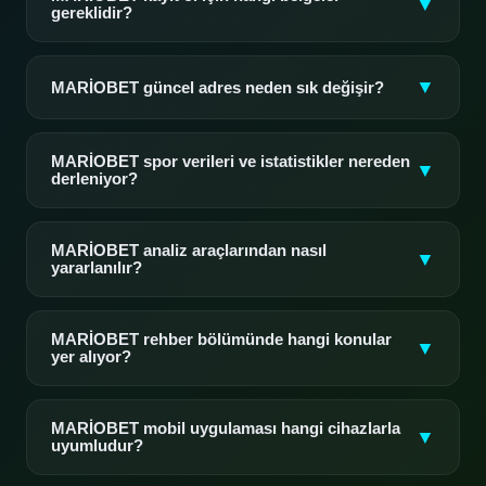
▼
gereklidir?
ayarları menüsündeki finans bölümünden ulaşılabilir.
Kimlik doğrulama için nüfus cüzdanı veya pasaport
görseli, adres doğrulama için ise son 3 aya ait fatura ya
▼
MARİOBET güncel adres neden sık değişir?
da banka ekstresi talep edilmektedir.
Ülkemizde uygulanan internet düzenlemeleri
kapsamında bahis platformlarına yönelik erişim
MARİOBET spor verileri ve istatistikler nereden
▼
derleniyor?
engellemeleri nedeniyle adresler periyodik olarak
güncellenmektedir. Bu durum sektörün genel bir
Sportradar, Opta ve Betradar gibi uluslararası veri
özelliğidir.
sağlayıcılardan beslenen platform, 500'ü aşkın lig ve
MARİOBET analiz araçlarından nasıl
▼
yararlanılır?
turnuvaya ait anlık istatistik sunmaktadır.
Platform içi analiz panelinden takım karşılaştırmaları,
oran hareketleri ve form grafikleri incelenebilir. Filtre
MARİOBET rehber bölümünde hangi konular
▼
yer alıyor?
seçenekleriyle spor dalı, lig ve tarih bazlı analiz
yapılabilmektedir.
Rehber bölümünde hesap oluşturma, para yatır/çek
işlemleri, bonus kullanımı, canlı bahis stratejileri ve
MARİOBET mobil uygulaması hangi cihazlarla
▼
uyumludur?
güvenlik ayarları hakkında kapsamlı bilgiler yer
almaktadır.