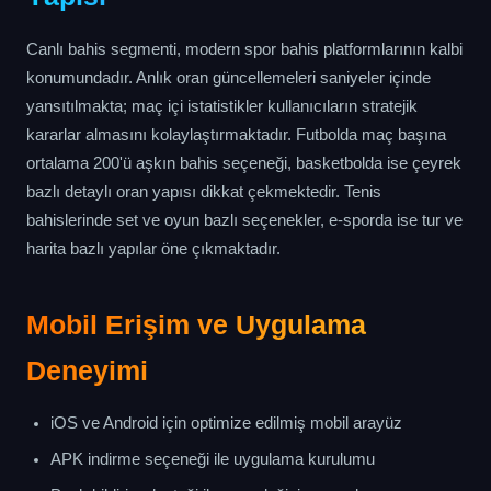
Canlı bahis segmenti, modern spor bahis platformlarının kalbi
konumundadır. Anlık oran güncellemeleri saniyeler içinde
yansıtılmakta; maç içi istatistikler kullanıcıların stratejik
kararlar almasını kolaylaştırmaktadır. Futbolda maç başına
ortalama 200'ü aşkın bahis seçeneği, basketbolda ise çeyrek
bazlı detaylı oran yapısı dikkat çekmektedir. Tenis
bahislerinde set ve oyun bazlı seçenekler, e-sporda ise tur ve
harita bazlı yapılar öne çıkmaktadır.
Mobil Erişim ve Uygulama
Deneyimi
iOS ve Android için optimize edilmiş mobil arayüz
APK indirme seçeneği ile uygulama kurulumu