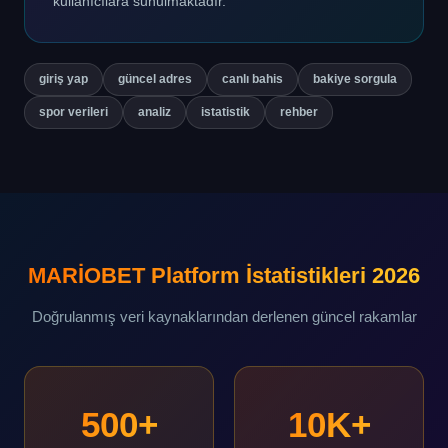
kullanıcılara sunulmaktadır.
giriş yap
güncel adres
canlı bahis
bakiye sorgula
spor verileri
analiz
istatistik
rehber
MARİOBET Platform İstatistikleri 2026
Doğrulanmış veri kaynaklarından derlenen güncel rakamlar
500+
10K+