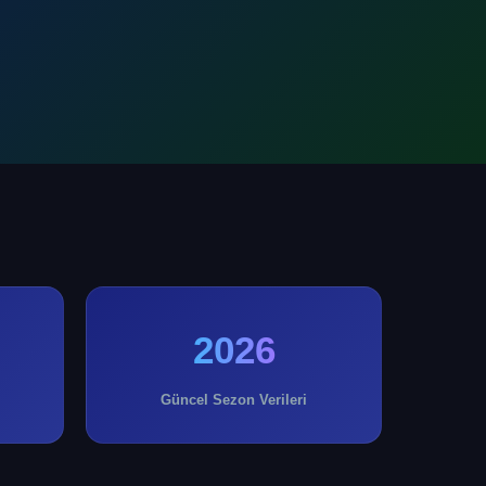
2026
Güncel Sezon Verileri