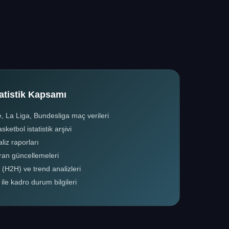
tatistik Kapsamı
 La Liga, Bundesliga maç verileri
etbol istatistik arşivi
iz raporları
oran güncellemeleri
i (H2H) ve trend analizleri
ile kadro durum bilgileri