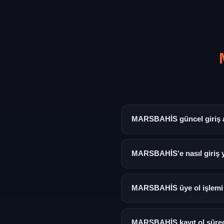
MARSBAHİS güncel giriş a
Güncel adres bilgisine bu bilg
otomatik devreye girer.
MARSBAHİS'e nasıl giriş y
Güncel adres üzerinden giriş 
önemlidir.
MARSBAHİS üye ol işlemi 
Üye ol formunu doldurarak kay
MARSBAHİS kayıt ol sürec