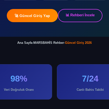
📊 Rehberi İncele
🚀 Güncel Giriş Yap
Ana Sayfa
›
MARSBAHİS Rehber
›
Güncel Giriş 2026
98%
7/24
Veri Doğruluk Oranı
Canlı Bahis Takibi