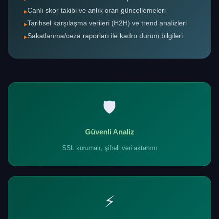
Canlı skor takibi ve anlık oran güncellemeleri
Tarihsel karşılaşma verileri (H2H) ve trend analizleri
Sakatlanma/ceza raporları ile kadro durum bilgileri
🛡️
Güvenli Analiz
SSL korumalı, şifreli veri aktarımı
⚡