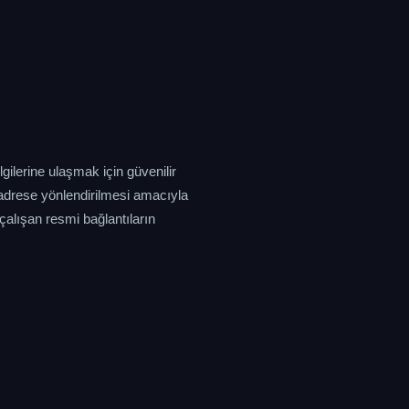
gilerine ulaşmak için güvenilir
l adrese yönlendirilmesi amacıyla
alışan resmi bağlantıların