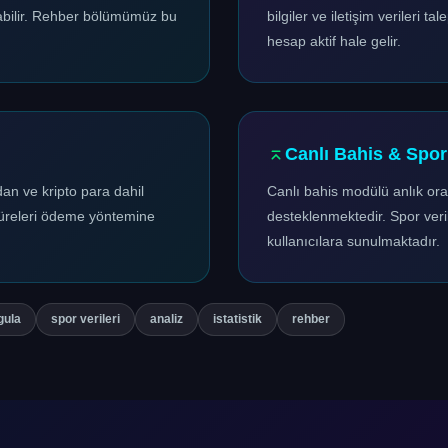
anabilir. Rehber bölümümüz bu
bilgiler ve iletişim verileri 
hesap aktif hale gelir.
Canlı Bahis & Spor 
dan ve kripto para dahil
Canlı bahis modülü anlık oran
 süreleri ödeme yöntemine
desteklenmektedir. Spor veril
kullanıcılara sunulmaktadır.
gula
spor verileri
analiz
istatistik
rehber