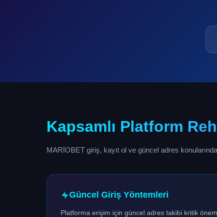
Kapsamlı Platform Rehb
MARİOBET giriş, kayıt ol ve güncel adres konularınd
Güncel Giriş Yöntemleri
Platforma erişim için güncel adres takibi kritik önem 