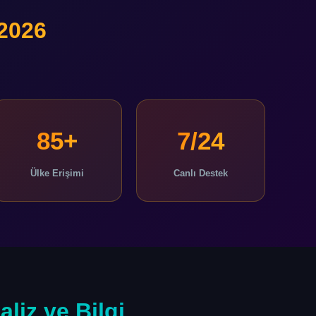
 2026
85+
7/24
Ülke Erişimi
Canlı Destek
iz ve Bilgi