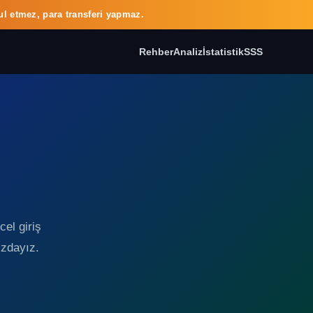
ul etmez, para transferi yapmaz.
Rehber
Analiz
İstatistik
SSS
cel giriş
ızdayız.