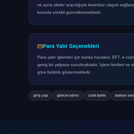
ve ayna siteler aracılığıyla kesintisiz ulaşım sağl
konuda sürekli güncellenmektedir.
Para Yatır Seçenekleri
Para yatır işlemleri için banka havalesi, EFT, e-cüz
geniş bir yelpaze sunulmaktadır. İşlem limitleri ve
göre farklılık göstermektedir.
giriş yap
güncel adres
canlı bahis
bakiye sor