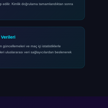
talep edilir. Kimlik doğrulama tamamlandıktan sonra
Verileri
 güncellemeleri ve maç içi istatistiklerle
eri uluslararası veri sağlayıcılardan beslenerek