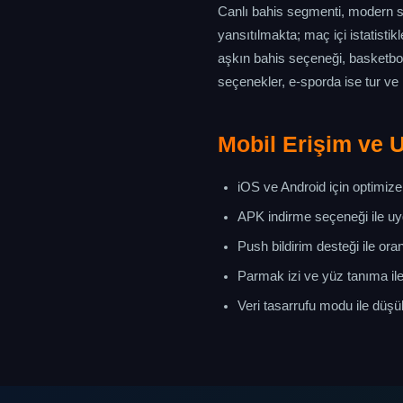
Canlı bahis segmenti, modern sp
yansıtılmakta; maç içi istatisti
aşkın bahis seçeneği, basketbol
seçenekler, e-sporda ise tur ve 
Mobil Erişim ve
iOS ve Android için optimize
APK indirme seçeneği ile u
Push bildirim desteği ile ora
Parmak izi ve yüz tanıma ile 
Veri tasarrufu modu ile düşü