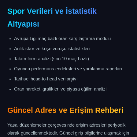
Spor Verileri ve İstatistik
Altyapısı
Avrupa Ligi maç bazlı oran karşılaştırma modülü
Anlık skor ve köşe vuruşu istatistikleri
Takım form analizi (son 10 maç bazlı)
Oyuncu performans endeksleri ve yaralanma raporları
Tarihsel head-to-head veri arşivi
Oran hareketi grafikleri ve piyasa eğilim analizi
Güncel Adres ve Erişim Rehberi
Yasal düzenlemeler çerçevesinde erişim adresleri periyodik
olarak güncellenmektedir. Güncel giriş bilgilerine ulaşmak için