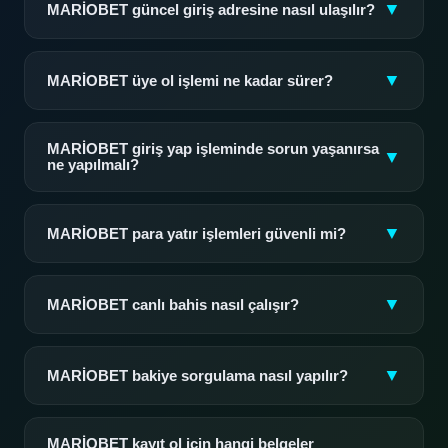
sunan köklü bir dijital platform olup futbol, basketbol,
▼
MARİOBET güncel giriş adresine nasıl ulaşılır?
tenis ve e-spor başta olmak üzere 30'dan fazla branşı
Güncel adrese güvenilir rehber platformları, sosyal
kapsamaktadır.
medya kanalları veya müşteri hizmetleri aracılığıyla
▼
MARİOBET üye ol işlemi ne kadar sürer?
ulaşılabilir. Bu bilgi platformu güncel giriş bilgilerini
Kayıt ol formu doldurulduktan sonra e-posta
düzenli olarak paylaşmaktadır.
doğrulaması ile birlikte hesap 2–5 dakika içinde aktif
MARİOBET giriş yap işleminde sorun yaşanırsa
▼
ne yapılmalı?
hale gelmektedir. Kimlik doğrulama süreci 24 saate
kadar uzayabilir.
Tarayıcı önbelleği temizlenmeli, farklı bir tarayıcı
denenmeli ve güncel adres kontrol edilmelidir. Sorun
▼
MARİOBET para yatır işlemleri güvenli mi?
devam ederse 7/24 canlı destek hattına başvurulabilir.
256-bit SSL şifreleme ve PCI DSS uyumlu ödeme
altyapısı sayesinde tüm finansal işlemler güvenli
▼
MARİOBET canlı bahis nasıl çalışır?
ortamda gerçekleştirilmektedir. Banka havalesi, e-
Devam eden maçlara anlık olarak bahis yapılabilmekte;
cüzdan ve kripto para seçenekleri mevcuttur.
oranlar her birkaç saniyede bir güncellenmektedir. Canlı
▼
MARİOBET bakiye sorgulama nasıl yapılır?
istatistikler ve görsel skor takibi aynı ekranda
Hesap panelinin sağ üst köşesinde anlık bakiye
sunulmaktadır.
görüntülenmektedir. Detaylı işlem geçmişine ise hesap
MARİOBET kayıt ol için hangi belgeler