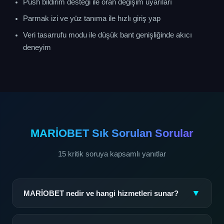
Push bildirim desteği ile oran değişim uyarıları
Parmak izi ve yüz tanıma ile hızlı giriş yap
Veri tasarrufu modu ile düşük bant genişliğinde akıcı
deneyim
MARİOBET Sık Sorulan Sorular
15 kritik soruya kapsamlı yanıtlar
▼
MARİOBET nedir ve hangi hizmetleri sunar?
Uluslararası lisanslı, spor bahsi ve casino hizmetleri