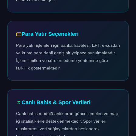
Para Yatır Seçenekleri
Para yatır işlemleri için banka havalesi, EFT, e-cüzdan
ve kripto para dahil geniş bir yelpaze sunulmaktadır.
İşlem limitleri ve süreleri ödeme yöntemine göre
farklılık göstermektedir.
Canlı Bahis & Spor Verileri
Canlı bahis modülü anlık oran güncellemeleri ve maç
içi istatistiklerle desteklenmektedir. Spor verileri
uluslararası veri sağlayıcılardan beslenerek