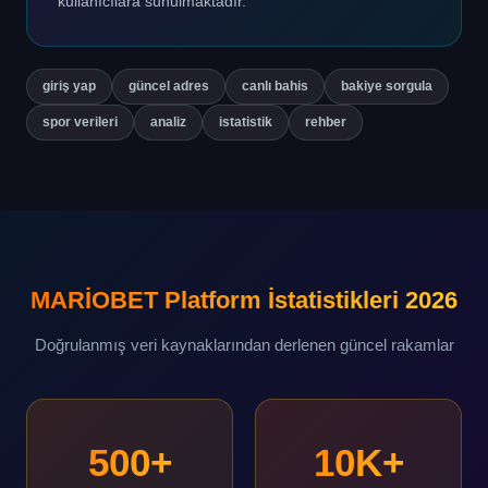
kullanıcılara sunulmaktadır.
giriş yap
güncel adres
canlı bahis
bakiye sorgula
spor verileri
analiz
istatistik
rehber
MARİOBET Platform İstatistikleri 2026
Doğrulanmış veri kaynaklarından derlenen güncel rakamlar
500+
10K+