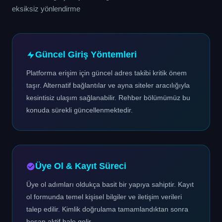
eksiksiz yönlendirme
Güncel Giriş Yöntemleri
Platforma erişim için güncel adres takibi kritik önem
taşır. Alternatif bağlantılar ve ayna siteler aracılığıyla
kesintisiz ulaşım sağlanabilir. Rehber bölümümüz bu
konuda sürekli güncellenmektedir.
Üye Ol & Kayıt Süreci
Üye ol adımları oldukça basit bir yapıya sahiptir. Kayıt
ol formunda temel kişisel bilgiler ve iletişim verileri
talep edilir. Kimlik doğrulama tamamlandıktan sonra
hesap aktif hale gelir.