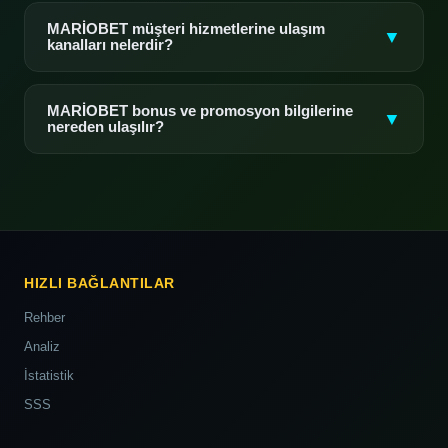
iOS 13 ve üzeri iPhone/iPad modelleri ile Android 8.0 ve
üzeri cihazlarla tam uyumlu çalışmaktadır. APK dosyası
MARİOBET müşteri hizmetlerine ulaşım
▼
kanalları nelerdir?
resmi kanaldan indirilebilmektedir.
7/24 canlı sohbet, e-posta desteği ve Telegram kanalı
üzerinden müşteri hizmetlerine ulaşım
MARİOBET bonus ve promosyon bilgilerine
▼
nereden ulaşılır?
sağlanabilmektedir. Ortalama yanıt süresi canlı
sohbette 2 dakikanın altındadır.
Promosyonlar sekmesinde hoşgeldin bonusu, kayıp
bonusu, yatırım bonusu ve freespin kampanyaları
detaylı çevrim koşullarıyla birlikte listelenmektedir.
Kampanyalar haftalık güncellenmektedir.
HIZLI BAĞLANTILAR
Rehber
Analiz
İstatistik
SSS