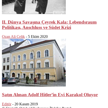
II. Dünya Savaşına Çeyrek Kala: Lebendsraum
Politikası, Anschluss ve Südet Krizi
Ozan Ali Çelik
-
5 Ekim 2020
Satın Alınan Adolf Hitler’in Evi Karakol Oluyor
Editör
-
20 Kasım 2019