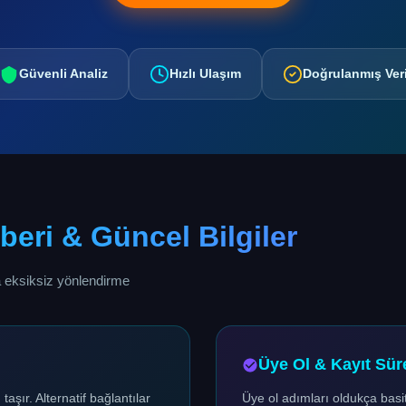
Güvenli Analiz
Hızlı Ulaşım
Doğrulanmış Ver
eri & Güncel Bilgiler
a eksiksiz yönlendirme
Üye Ol & Kayıt Sür
taşır. Alternatif bağlantılar
Üye ol adımları oldukça basit