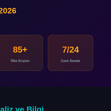
 2026
85+
7/24
Ülke Erişimi
Canlı Destek
iz ve Bilgi