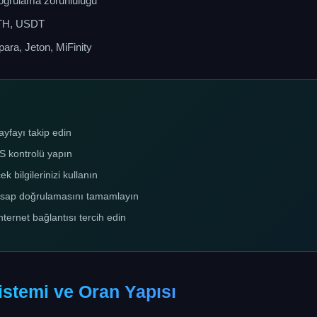
doğrulama zorunluluğu
ETH, USDT
ara, Jeton, MiFinity
yfayı takip edin
S kontrolü yapın
 bilgilerinizi kullanın
hesap doğrulamasını tamamlayın
internet bağlantısı tercih edin
istemi ve Oran Yapısı