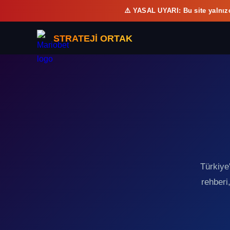
⚠️ YASAL UYARI: Bu site yalnızc
STRATEJİ ORTAK
Türkiye'
rehberi