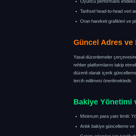
Oyuncu performans endeksle
Tarihsel head-to-head veri ar
Oran hareketi grafikleri ve p
Güncel Adres ve 
Yasal düzenlemeler çerçevesinde 
rehber platformlarını takip etme
düzenli olarak içerik güncellem
tercih edilmesi önerilmektedir.
Bakiye Yönetimi v
Minimum para yatır limiti:
Anlık bakiye güncelleme ve