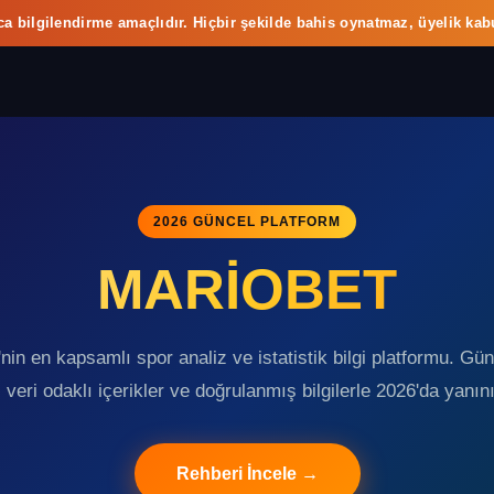
a bilgilendirme amaçlıdır. Hiçbir şekilde bahis oynatmaz, üyelik kab
2026 GÜNCEL PLATFORM
MARİOBET
nin en kapsamlı spor analiz ve istatistik bilgi platformu. Gün
, veri odaklı içerikler ve doğrulanmış bilgilerle 2026'da yanın
Rehberi İncele →