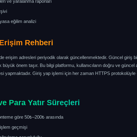
ri ve yaralanma raporları
şivi
iyasa eğilim analizi
Erişim Rehberi
erişim adresleri periyodik olarak güncellenmektedir. Güncel giriş bil
k büyük önem taşır. Bu bilgi platformu, kullanıcıların doğru ve günce
esi yapmaktadır. Giriş yap işlemi için her zaman HTTPS protokolüyle ç
e Para Yatır Süreçleri
 Yönteme göre 50₺–200₺ arasında
 işlem geçmişi