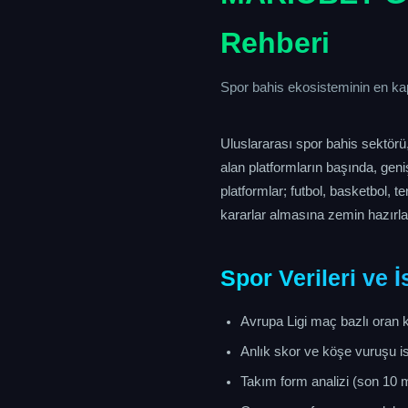
Rehberi
Spor bahis ekosisteminin en ka
Uluslararası spor bahis sektörü
alan platformların başında, gen
platformlar; futbol, basketbol, te
kararlar almasına zemin hazırl
Spor Verileri ve İ
Avrupa Ligi maç bazlı oran 
Anlık skor ve köşe vuruşu ist
Takım form analizi (son 10 