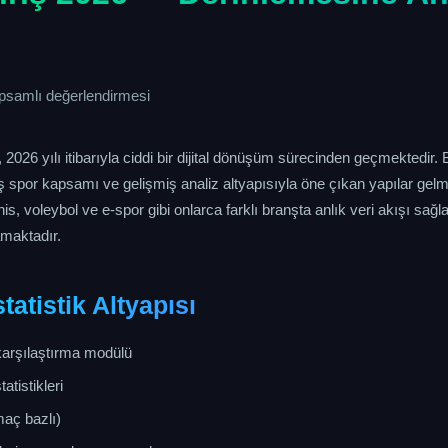
psamlı değerlendirmesi
, 2026 yılı itibarıyla ciddi bir dijital dönüşüm sürecinden geçmekted
iş spor kapsamı ve gelişmiş analiz altyapısıyla öne çıkan yapılar gel
nis, voleybol ve e-spor gibi onlarca farklı branşta anlık veri akışı sağlay
amaktadır.
statistik Altyapısı
karşılaştırma modülü
atistikleri
maç bazlı)