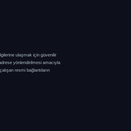
gilerine ulaşmak için güvenilir
l adrese yönlendirilmesi amacıyla
alışan resmi bağlantıların