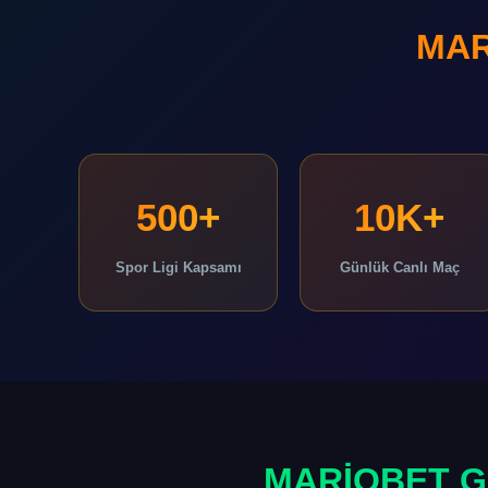
MARİ
500+
10K+
Spor Ligi Kapsamı
Günlük Canlı Maç
MARİOBET Gir