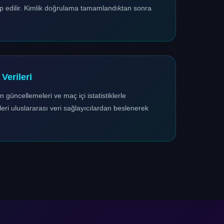
talep edilir. Kimlik doğrulama tamamlandıktan sonra
Verileri
 güncellemeleri ve maç içi istatistiklerle
eri uluslararası veri sağlayıcılardan beslenerek