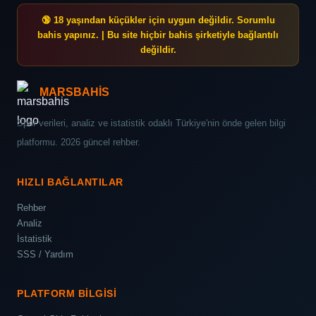
🔞 18 yaşından küçükler için uygun değildir. Sorumlu
bahis yapınız. | Bu site hiçbir bahis şirketiyle bağlantılı
değildir.
MARSBAHİS
Spor verileri, analiz ve istatistik odaklı Türkiye'nin önde gelen bilgi
platformu. 2026 güncel rehber.
HIZLI BAĞLANTILAR
Rehber
Analiz
İstatistik
SSS / Yardım
PLATFORM BILGISI