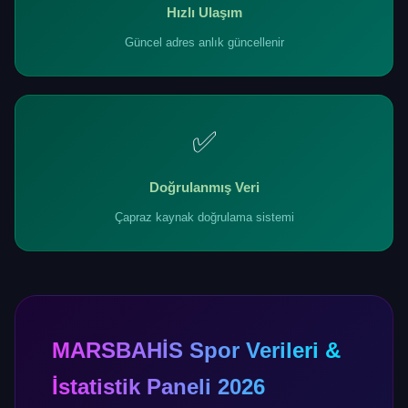
Hızlı Ulaşım
Güncel adres anlık güncellenir
✅
Doğrulanmış Veri
Çapraz kaynak doğrulama sistemi
MARSBAHİS Spor Verileri &
İstatistik Paneli 2026