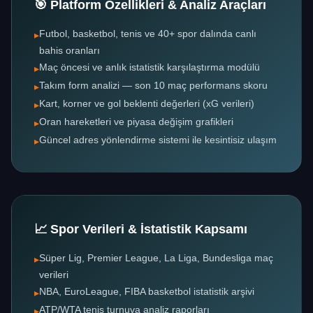
🎯 Platform Özellikleri & Analiz Araçları
Futbol, basketbol, tenis ve 40+ spor dalında canlı
bahis oranları
Maç öncesi ve anlık istatistik karşılaştırma modülü
Takım form analizi — son 10 maç performans skoru
Kart, korner ve gol beklenti değerleri (xG verileri)
Oran hareketleri ve piyasa değişim grafikleri
Güncel adres yönlendirme sistemi ile kesintisiz ulaşım
📈 Spor Verileri & İstatistik Kapsamı
Süper Lig, Premier League, La Liga, Bundesliga maç
verileri
NBA, EuroLeague, FIBA basketbol istatistik arşivi
ATP/WTA tenis turnuva analiz raporları