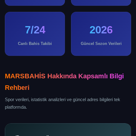
7/24
2026
Canlı Bahis Takibi
Güncel Sezon Verileri
MARSBAHİS Hakkında Kapsamlı Bilgi
Rehberi
Spor verileri, istatistik analizleri ve güncel adres bilgileri tek
platformda.