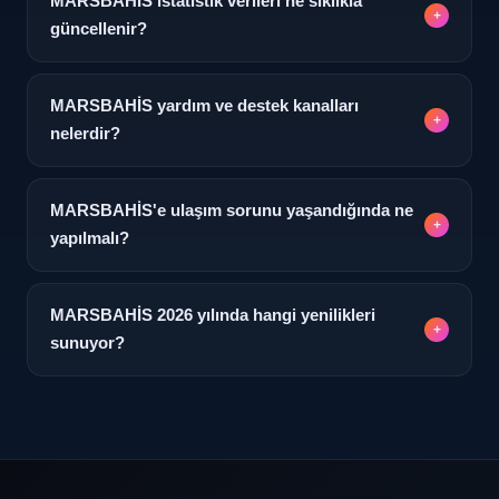
MARSBAHİS istatistik verileri ne sıklıkla
+
açıklanmaktadır.
güncellenir?
İstatistik verileri anlık güncellenmektedir. Doğrulanmış
veri kaynakları kullanılarak yüksek doğruluk oranı
MARSBAHİS yardım ve destek kanalları
+
sağlanmaktadır.
nelerdir?
Yardım bölümünden canlı destek, e-posta ve SSS
kanallarına ulaşım sağlanabilmektedir. 7/24 destek
MARSBAHİS'e ulaşım sorunu yaşandığında ne
+
hizmeti mevcuttur.
yapılmalı?
Ulaşım sorunu yaşandığında öncelikle güncel adres
bölümü kontrol edilmeli, ardından yardım kanallarına
MARSBAHİS 2026 yılında hangi yenilikleri
+
başvurulmalıdır.
sunuyor?
2026 yılında geliştirilmiş analiz araçları, genişletilmiş
spor verileri ve yenilenen canlı bahis arayüzü kullanıcı
deneyimini üst seviyeye taşımaktadır.