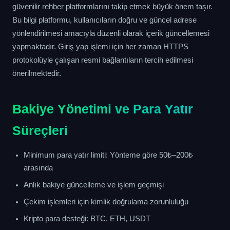
güvenilir rehber platformlarını takip etmek büyük önem taşır.
Bu bilgi platformu, kullanıcıların doğru ve güncel adrese
yönlendirilmesi amacıyla düzenli olarak içerik güncellemesi
yapmaktadır. Giriş yap işlemi için her zaman HTTPS
protokolüyle çalışan resmi bağlantıların tercih edilmesi
önerilmektedir.
Bakiye Yönetimi ve Para Yatır
Süreçleri
Minimum para yatır limiti: Yönteme göre 50₺–200₺
arasında
Anlık bakiye güncelleme ve işlem geçmişi
Çekim işlemleri için kimlik doğrulama zorunluluğu
Kripto para desteği: BTC, ETH, USDT