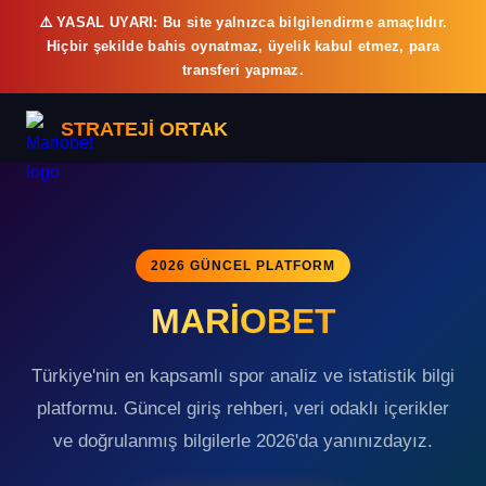
⚠️ YASAL UYARI: Bu site yalnızca bilgilendirme amaçlıdır.
Hiçbir şekilde bahis oynatmaz, üyelik kabul etmez, para
transferi yapmaz.
STRATEJİ ORTAK
2026 GÜNCEL PLATFORM
MARİOBET
Türkiye'nin en kapsamlı spor analiz ve istatistik bilgi
platformu. Güncel giriş rehberi, veri odaklı içerikler
ve doğrulanmış bilgilerle 2026'da yanınızdayız.