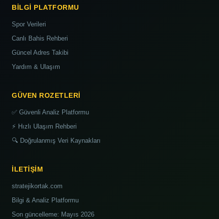
BILGI PLATFORMU
Spor Verileri
Canlı Bahis Rehberi
Güncel Adres Takibi
Yardım & Ulaşım
GÜVEN ROZETLERI
✅ Güvenli Analiz Platformu
⚡ Hızlı Ulaşım Rehberi
🔍 Doğrulanmış Veri Kaynakları
İLETIŞIM
stratejikortak.com
Bilgi & Analiz Platformu
Son güncelleme: Mayıs 2026