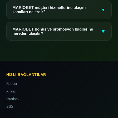
iOS 13 ve üzeri iPhone/iPad modelleri ile Android 8.0 ve
üzeri cihazlarla tam uyumlu çalışmaktadır. APK dosyası
MARİOBET müşteri hizmetlerine ulaşım
▼
kanalları nelerdir?
resmi kanaldan indirilebilmektedir.
7/24 canlı sohbet, e-posta desteği ve Telegram kanalı
üzerinden müşteri hizmetlerine ulaşım
MARİOBET bonus ve promosyon bilgilerine
▼
nereden ulaşılır?
sağlanabilmektedir. Ortalama yanıt süresi canlı
sohbette 2 dakikanın altındadır.
Promosyonlar sekmesinde hoşgeldin bonusu, kayıp
bonusu, yatırım bonusu ve freespin kampanyaları
detaylı çevrim koşullarıyla birlikte listelenmektedir.
Kampanyalar haftalık güncellenmektedir.
HIZLI BAĞLANTILAR
Rehber
Analiz
İstatistik
SSS