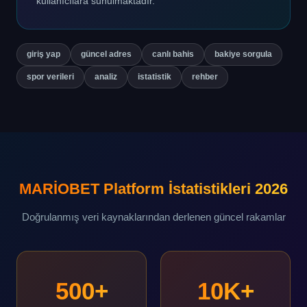
kullanıcılara sunulmaktadır.
giriş yap
güncel adres
canlı bahis
bakiye sorgula
spor verileri
analiz
istatistik
rehber
MARİOBET Platform İstatistikleri 2026
Doğrulanmış veri kaynaklarından derlenen güncel rakamlar
500+
10K+