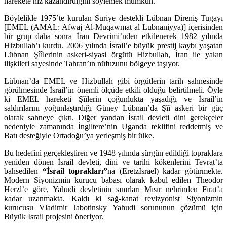
harekete hız kazandırdığını söylemek mümkün.
Böylelikle 1975’te kurulan Suriye destekli Lübnan Direniş Tugayı
[EMEL (AMAL: Afwaj Al-Muqawmat al Lubnaniyya)] içerisinden
bir grup daha sonra İran Devrimi’nden etkilenerek 1982 yılında
Hizbullah’ı kurdu. 2006 yılında İsrail’e büyük prestij kaybı yaşatan
Lübnan Şîîlerinin askeri-siyasi örgütü Hizbullah, İran ile yakın
ilişkileri sayesinde Tahran’ın nüfuzunu bölgeye taşıyor.
Lübnan’da EMEL ve Hizbullah gibi örgütlerin tarih sahnesinde
görülmesinde İsrail’in önemli ölçüde etkili olduğu belirtilmeli. Öyle
ki EMEL hareketi Şîîlerin çoğunlukta yaşadığı ve İsrail’in
saldırılarını yoğunlaştırdığı Güney Lübnan’da Şîî askeri bir güç
olarak sahneye çıktı. Diğer yandan İsrail devleti dini gerekçeler
nedeniyle zamanında İngiltere’nin Uganda teklifini reddetmiş ve
Batı desteğiyle Ortadoğu’ya yerleşmiş bir ülke.
Bu hedefini gerçekleştiren ve 1948 yılında sürgün edildiği topraklara
yeniden dönen İsrail devleti, dini ve tarihi kökenlerini Tevrat’ta
bahsedilen
“İsrail toprakları”
na (EretzIsrael) kadar götürmekte.
Modern Siyonizmin kurucu babası olarak kabul edilen Theodor
Herzl’e göre, Yahudi devletinin sınırları Mısır nehrinden Fırat’a
kadar uzanmakta. Kaldı ki sağ-kanat revizyonist Siyonizmin
kurucusu Vladimir Jabotinsky Yahudi sorununun çözümü için
Büyük İsrail projesini öneriyor.