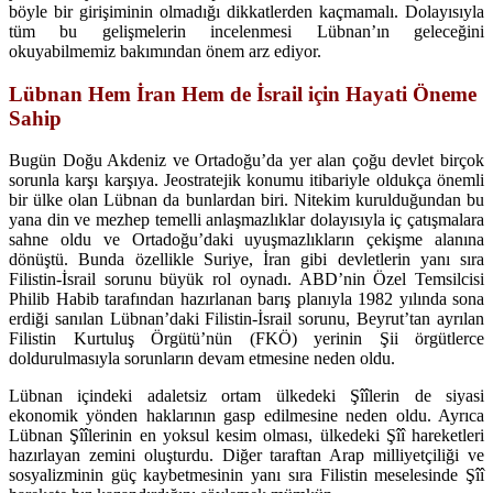
böyle bir girişiminin olmadığı dikkatlerden kaçmamalı. Dolayısıyla
tüm bu gelişmelerin incelenmesi Lübnan’ın geleceğini
okuyabilmemiz bakımından önem arz ediyor.
Lübnan Hem İran Hem de İsrail için Hayati Öneme
Sahip
Bugün Doğu Akdeniz ve Ortadoğu’da yer alan çoğu devlet birçok
sorunla karşı karşıya. Jeostratejik konumu itibariyle oldukça önemli
bir ülke olan Lübnan da bunlardan biri. Nitekim kurulduğundan bu
yana din ve mezhep temelli anlaşmazlıklar dolayısıyla iç çatışmalara
sahne oldu ve Ortadoğu’daki uyuşmazlıkların çekişme alanına
dönüştü. Bunda özellikle Suriye, İran gibi devletlerin yanı sıra
Filistin-İsrail sorunu büyük rol oynadı. ABD’nin Özel Temsilcisi
Philib Habib tarafından hazırlanan barış planıyla 1982 yılında sona
erdiği sanılan Lübnan’daki Filistin-İsrail sorunu, Beyrut’tan ayrılan
Filistin Kurtuluş Örgütü’nün (FKÖ) yerinin Şii örgütlerce
doldurulmasıyla sorunların devam etmesine neden oldu.
Lübnan içindeki adaletsiz ortam ülkedeki Şîîlerin de siyasi
ekonomik yönden haklarının gasp edilmesine neden oldu. Ayrıca
Lübnan Şîîlerinin en yoksul kesim olması, ülkedeki Şîî hareketleri
hazırlayan zemini oluşturdu. Diğer taraftan Arap milliyetçiliği ve
sosyalizminin güç kaybetmesinin yanı sıra Filistin meselesinde Şîî