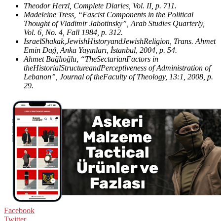
Theodor Herzl, Complete Diaries, Vol. II, p. 711.
Madeleine Tress, “Fascist Components in the Political
Thought of Vladimir Jabotinsky”, Arab Studies Quarterly,
Vol. 6, No. 4, Fall 1984, p. 312.
IsraelShakak,JewishHistoryandJewishReligion, Trans. Ahmet
Emin Dağ, Anka Yayınları, İstanbul, 2004, p. 54.
Ahmet Bağlıoğlu, “TheSectarianFactors in
theHistorialStructureandPerceptiveness of Administration of
Lebanon”, Journal of theFaculty of Theology, 13:1, 2008, p.
29.
Facebook
Twitter