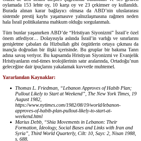
oylamada 153 lehte oy, 10 karşı oy ve 23 çekimser oy kullanıldı.
Burada alınan karar bağlayıcı olmasa da ABD’nin uluslararası
sistemde prestij kaybı yaşamasıve yalnızlaşmasına rağmen neden
hala İsrail politikalarına mahkum olduğu sorgulanmalı.
Tüm bunlar yaşanırken ABD’de “Hristiyan Siyonizmi” İsrail’e özel
önem atfediyor… Dolayısıyla aslında İsrail’in varlığı ve sınırlarını
genişletme çabaları da Hizbullah gibi örgütlerin ortaya çıkması da
inançla doğrudan bir ilişki içerisinde. Bu gruplar bir bakıma Tanrı
adına savaş veriyor. Bu kapsamda Hristiyan Siyonizmi ve Evanjelik
Hristiyanların end-times teolojilerinin satır aralarında, Ortadoğu’nun
geleceğine dair ipuçlarını yakalamak kuvvetle muhtemel.
Yararlanılan Kaynaklar:
Thomas L. Friedman, “Lebanon Approves of Habib Plan;
Pullout Likely to Start at Weekend”, The New York Times, 19
August 1982,
https://www.nytimes.com/1982/08/19/world/lebanon-
approves-of-habib-plan-pullout-likely-to-start-at-
weekend.html
Marius Debb, “Shia Movements in Lebanon: Their
Formation, İdeology, Social Bases and Links with Iran and
Syria”, Third World Quarterly, Cilt: 10, Sayı: 2, Nisan 1988,
s. 688.