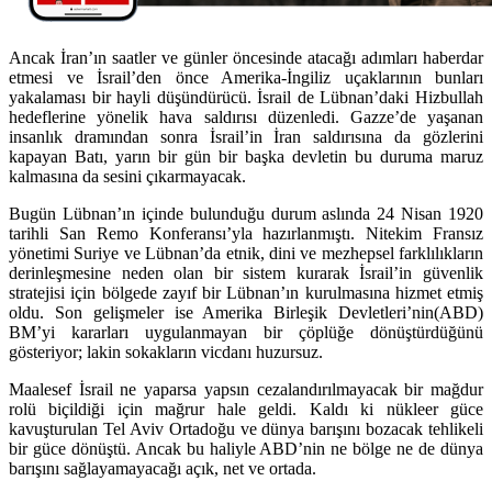
Ancak İran’ın saatler ve günler öncesinde atacağı adımları haberdar
etmesi ve İsrail’den önce Amerika-İngiliz uçaklarının bunları
yakalaması bir hayli düşündürücü. İsrail de Lübnan’daki Hizbullah
hedeflerine yönelik hava saldırısı düzenledi. Gazze’de yaşanan
insanlık dramından sonra İsrail’in İran saldırısına da gözlerini
kapayan Batı, yarın bir gün bir başka devletin bu duruma maruz
kalmasına da sesini çıkarmayacak.
Bugün Lübnan’ın içinde bulunduğu durum aslında 24 Nisan 1920
tarihli San Remo Konferansı’yla hazırlanmıştı. Nitekim Fransız
yönetimi Suriye ve Lübnan’da etnik, dini ve mezhepsel farklılıkların
derinleşmesine neden olan bir sistem kurarak İsrail’in güvenlik
stratejisi için bölgede zayıf bir Lübnan’ın kurulmasına hizmet etmiş
oldu. Son gelişmeler ise Amerika Birleşik Devletleri’nin(ABD)
BM’yi kararları uygulanmayan bir çöplüğe dönüştürdüğünü
gösteriyor; lakin sokakların vicdanı huzursuz.
Maalesef İsrail ne yaparsa yapsın cezalandırılmayacak bir mağdur
rolü biçildiği için mağrur hale geldi. Kaldı ki nükleer güce
kavuşturulan Tel Aviv Ortadoğu ve dünya barışını bozacak tehlikeli
bir güce dönüştü. Ancak bu haliyle ABD’nin ne bölge ne de dünya
barışını sağlayamayacağı açık, net ve ortada.