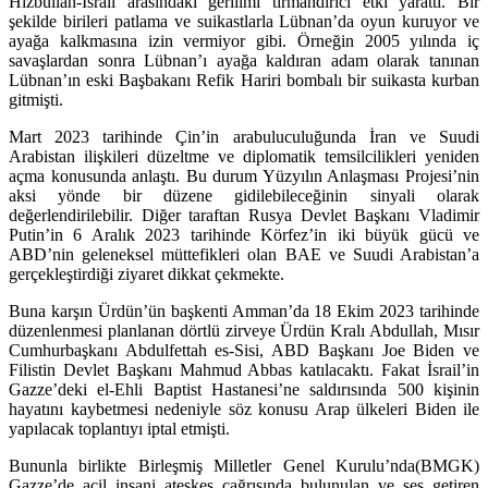
Hizbullah-İsrail arasındaki gerilimi tırmandırıcı etki yarattı. Bir
şekilde birileri patlama ve suikastlarla Lübnan’da oyun kuruyor ve
ayağa kalkmasına izin vermiyor gibi. Örneğin 2005 yılında iç
savaşlardan sonra Lübnan’ı ayağa kaldıran adam olarak tanınan
Lübnan’ın eski Başbakanı Refik Hariri bombalı bir suikasta kurban
gitmişti.
Mart 2023 tarihinde Çin’in arabuluculuğunda İran ve Suudi
Arabistan ilişkileri düzeltme ve diplomatik temsilcilikleri yeniden
açma konusunda anlaştı. Bu durum Yüzyılın Anlaşması Projesi’nin
aksi yönde bir düzene gidilebileceğinin sinyali olarak
değerlendirilebilir. Diğer taraftan Rusya Devlet Başkanı Vladimir
Putin’in 6 Aralık 2023 tarihinde Körfez’in iki büyük gücü ve
ABD’nin geleneksel müttefikleri olan BAE ve Suudi Arabistan’a
gerçekleştirdiği ziyaret dikkat çekmekte.
Buna karşın Ürdün’ün başkenti Amman’da 18 Ekim 2023 tarihinde
düzenlenmesi planlanan dörtlü zirveye Ürdün Kralı Abdullah, Mısır
Cumhurbaşkanı Abdulfettah es-Sisi, ABD Başkanı Joe Biden ve
Filistin Devlet Başkanı Mahmud Abbas katılacaktı. Fakat İsrail’in
Gazze’deki el-Ehli Baptist Hastanesi’ne saldırısında 500 kişinin
hayatını kaybetmesi nedeniyle söz konusu Arap ülkeleri Biden ile
yapılacak toplantıyı iptal etmişti.
Bununla birlikte Birleşmiş Milletler Genel Kurulu’nda(BMGK)
Gazze’de acil insani ateşkes çağrısında bulunulan ve ses getiren