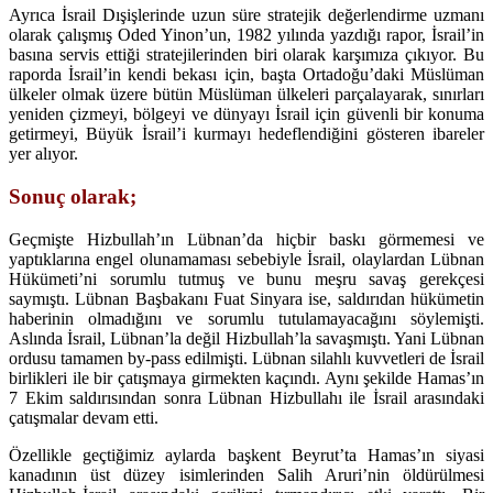
Ayrıca İsrail Dışişlerinde uzun süre stratejik değerlendirme uzmanı
olarak çalışmış Oded Yinon’un, 1982 yılında yazdığı rapor, İsrail’in
basına servis ettiği stratejilerinden biri olarak karşımıza çıkıyor. Bu
raporda İsrail’in kendi bekası için, başta Ortadoğu’daki Müslüman
ülkeler olmak üzere bütün Müslüman ülkeleri parçalayarak, sınırları
yeniden çizmeyi, bölgeyi ve dünyayı İsrail için güvenli bir konuma
getirmeyi, Büyük İsrail’i kurmayı hedeflendiğini gösteren ibareler
yer alıyor.
Sonuç olarak;
Geçmişte Hizbullah’ın Lübnan’da hiçbir baskı görmemesi ve
yaptıklarına engel olunamaması sebebiyle İsrail, olaylardan Lübnan
Hükümeti’ni sorumlu tutmuş ve bunu meşru savaş gerekçesi
saymıştı. Lübnan Başbakanı Fuat Sinyara ise, saldırıdan hükümetin
haberinin olmadığını ve sorumlu tutulamayacağını söylemişti.
Aslında İsrail, Lübnan’la değil Hizbullah’la savaşmıştı. Yani Lübnan
ordusu tamamen by-pass edilmişti. Lübnan silahlı kuvvetleri de İsrail
birlikleri ile bir çatışmaya girmekten kaçındı. Aynı şekilde Hamas’ın
7 Ekim saldırısından sonra Lübnan Hizbullahı ile İsrail arasındaki
çatışmalar devam etti.
Özellikle geçtiğimiz aylarda başkent Beyrut’ta Hamas’ın siyasi
kanadının üst düzey isimlerinden Salih Aruri’nin öldürülmesi