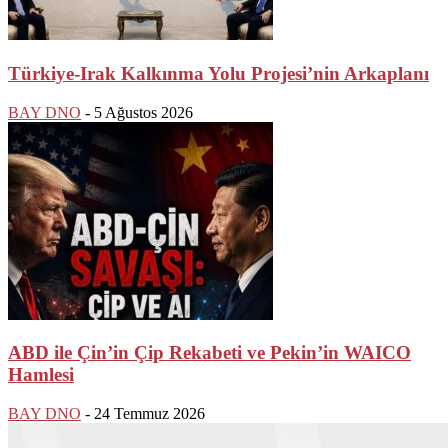
Türkiye-Irak Kalkınma Yolu Projesi’nin Arkaplanı
BAY DNO
-
5 Ağustos 2026
ABD ile Çin’in Çip Rekabeti ve Pekin’in WAICO
Hamlesi
BAY DNO
-
24 Temmuz 2026