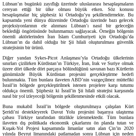
Lübnan’ın bugünkü zayıflığı üzerinde uluslararası hesaplaşmaların
cereyan ettiği bir ülke olması büyük etken. Söz konusu
hesaplaşmalar hiç şüphesiz ki Ortadoğu’yu şekillendirmekte. Bu
kapsamda yeni dünya düzeninde Ortadoğu üzerinde bazı gelecek
projeksiyonlarının ele alınması Lübnan’ı nasıl bir geleceğin
beklediği öngörüsünde bulunmamızı sağlayacak. Örneğin bölgenin
önemli aktörlerinden İran İslam Cumhuriyeti için Ortadoğu’da
Lübnan’ın da dahil olduğu bir Şii hilali oluşturulması güvenlik
stratejisinin bir ürünü.
Diğer yandan Sykes-Picot Anlaşması’yla Ortadoğu ülkelerinin
sınırları çizilirken Kürdistan’ın Türkiye, İran, Irak ve Suriye olmak
üzere dört ülkede dört parçaya bölündüğünü savunan bazı Kürtlerin
günümüzde Büyük Kürdistan projesini gerçekleştirme hedefi
bulunmakta. Tüm bunlara ilaveten ABD’nin vazgeçilmez müttefiki
İsrail’in bölgede gerçekleştirilmek istenen projelere karşı tutumu
oldukça önemli. Şüphesiz ki İsrail’in Şii hilali stratejisi karşısında
nasıl bir yol izleyeceği bölgenin şekillenmesinde etkili olacak.
Buna mukabil İsrail’in bölgede oluşturulmaya çalışılan Kürt
Şeridi’ni destekleyerek Davut Yolu projesini başarıya ulaştırma
çabası Türkiye tarafından titizlikle izlenmektedir. Tüm bunlara
ilaveten dış politikada ekonomik çıkarlarını ön planda tutan ve
Kuşak-Yol Projesi kapsamında limanlar satın alan Çin’in 2020
yılında Beyrut limanındaki patlamadan sonra Lübnan için neden