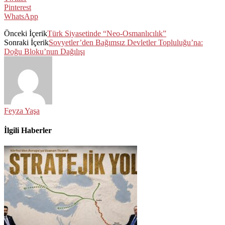
Pinterest
WhatsApp
Önceki İçerik
Türk Siyasetinde “Neo-Osmanlıcılık”
Sonraki İçerik
Sovyetler’den Bağımsız Devletler Topluluğu’na:
Doğu Bloku’nun Dağılışı
Feyza Yaşa
İlgili Haberler