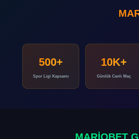
MARİ
500+
10K+
Spor Ligi Kapsamı
Günlük Canlı Maç
MARİOBET Gir