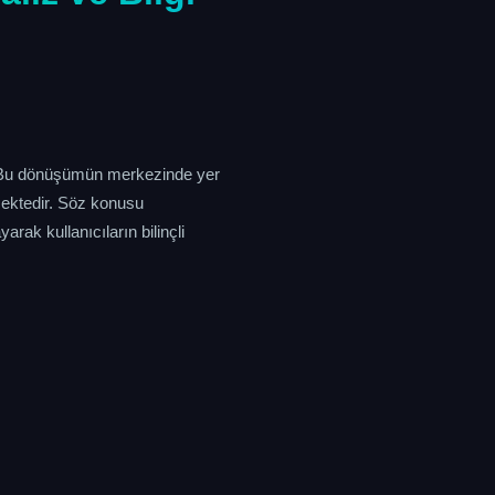
ir. Bu dönüşümün merkezinde yer
mektedir. Söz konusu
arak kullanıcıların bilinçli