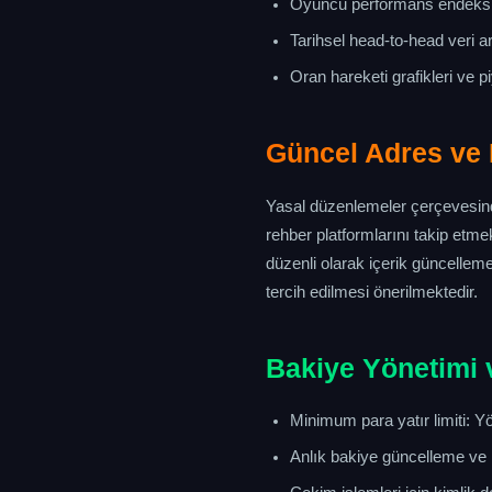
Oyuncu performans endeksle
Tarihsel head-to-head veri ar
Oran hareketi grafikleri ve p
Güncel Adres ve 
Yasal düzenlemeler çerçevesinde 
rehber platformlarını takip etme
düzenli olarak içerik güncellem
tercih edilmesi önerilmektedir.
Bakiye Yönetimi v
Minimum para yatır limiti:
Anlık bakiye güncelleme ve