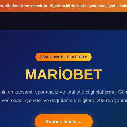
a bilgilendirme amaçlıdır. Hiçbir şekilde bahis oynatmaz, üyelik kab
2026 GÜNCEL PLATFORM
MARİOBET
nin en kapsamlı spor analiz ve istatistik bilgi platformu. Gün
, veri odaklı içerikler ve doğrulanmış bilgilerle 2026'da yanın
Rehberi İncele →