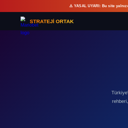
⚠️ YASAL UYARI: Bu site yalnızc
STRATEJİ ORTAK
Türkiye'
rehberi