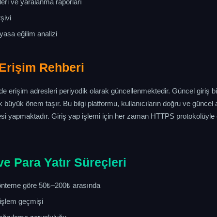
ri ve yaralanma raporları
şivi
iyasa eğilim analizi
Erişim Rehberi
erişim adresleri periyodik olarak güncellenmektedir. Güncel giriş bil
k büyük önem taşır. Bu bilgi platformu, kullanıcıların doğru ve günce
esi yapmaktadır. Giriş yap işlemi için her zaman HTTPS protokolüyle ç
e Para Yatır Süreçleri
 Yönteme göre 50₺–200₺ arasında
 işlem geçmişi