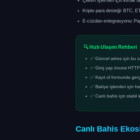
Çekim işlemleri için kimlik 
Kripto para desteği: BTC, 
E-cüzdan entegrasyonu: Pap
🔍 Hızlı Ulaşım Rehberi
✅ Güncel adres için bu sa
✅ Giriş yap öncesi HTTP
✅ Kayıt ol formunda gerçek
✅ Bakiye işlemleri için 
✅ Canlı bahis için stabil 
Canlı Bahis Ekos