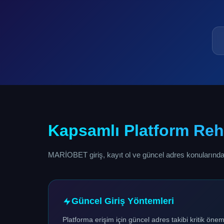
Kapsamlı Platform Rehb
MARİOBET giriş, kayıt ol ve güncel adres konularınd
Güncel Giriş Yöntemleri
Platforma erişim için güncel adres takibi kritik önem 