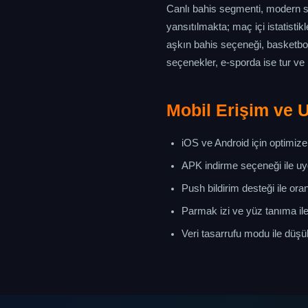
Canlı bahis segmenti, modern sp
yansıtılmakta; maç içi istatisti
aşkın bahis seçeneği, basketbol
seçenekler, e-sporda ise tur ve 
Mobil Erişim ve
iOS ve Android için optimize
APK indirme seçeneği ile u
Push bildirim desteği ile ora
Parmak izi ve yüz tanıma ile 
Veri tasarrufu modu ile düşü