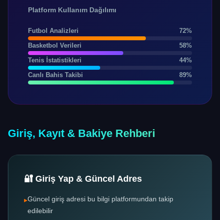
Platform Kullanım Dağılımı
Futbol Analizleri
72%
Basketbol Verileri
58%
Tenis İstatistikleri
44%
Canlı Bahis Takibi
89%
Giriş, Kayıt & Bakiye Rehberi
🔐 Giriş Yap & Güncel Adres
Güncel giriş adresi bu bilgi platformundan takip
edilebilir