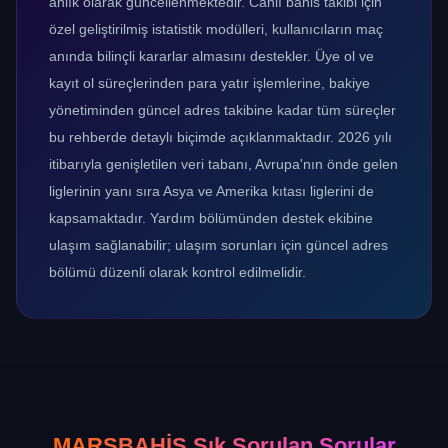
anlık olarak güncellenmektedir. Canlı bahis takibi için
özel geliştirilmiş istatistik modülleri, kullanıcıların maç
anında bilinçli kararlar almasını destekler. Üye ol ve
kayıt ol süreçlerinden para yatır işlemlerine, bakiye
yönetiminden güncel adres takibine kadar tüm süreçler
bu rehberde detaylı biçimde açıklanmaktadır. 2026 yılı
itibarıyla genişletilen veri tabanı, Avrupa'nın önde gelen
liglerinin yanı sıra Asya ve Amerika kıtası liglerini de
kapsamaktadır. Yardım bölümünden destek ekibine
ulaşım sağlanabilir; ulaşım sorunları için güncel adres
bölümü düzenli olarak kontrol edilmelidir.
MARSBAHİS Sık Sorulan Sorular