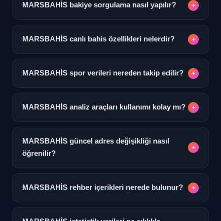
cüzdan dahil çoklu ödeme yöntemi sunulmaktadır.
MARSBAHİS bakiye sorgulama nasıl yapılır?
+
Hesap panelinden bakiye bilgilerinize anlık
ulaşabilirsiniz. Bakiye geçmişi ve işlem detayları da bu
MARSBAHİS canlı bahis özellikleri nelerdir?
+
bölümde görüntülenir.
Canlı bahis bölümünde 40'tan fazla spor dalında anlık
oranlar ve maç içi istatistikler sunulmaktadır. Oran
MARSBAHİS spor verileri nereden takip edilir?
+
güncellemeleri saniyeler içinde yansıtılır.
Spor verileri ve istatistik bölümünden anlık veriler
izlenebilir. Futbol, basketbol ve tenis başta olmak üzere
MARSBAHİS analiz araçları kullanımı kolay mı?
+
tüm dallar kapsanmaktadır.
Analiz araçları sezgisel arayüzüyle kolayca kullanılabilir.
Rehber bölümünde adım adım kullanım kılavuzları
MARSBAHİS güncel adres değişikliği nasıl
+
mevcuttur.
öğrenilir?
Bu bilgi platformunu düzenli takip ederek güncel adres
bilgisine her zaman ulaşabilirsiniz. Bildirim sistemi de
MARSBAHİS rehber içerikleri nerede bulunur?
+
mevcuttur.
Rehber bölümünde tüm kullanım kılavuzları, giriş yap
adımları ve platform özellikleri detaylı şekilde