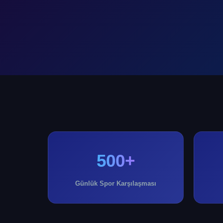
500+
Günlük Spor Karşılaşması