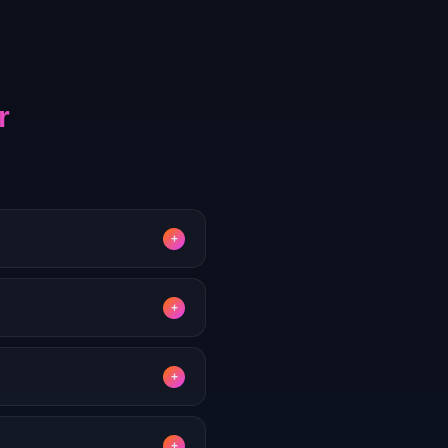
r
+
de yönlendirme sistemi
+
kesintisiz bağlantı için
+
hesabınız aktif hale gelir.
+