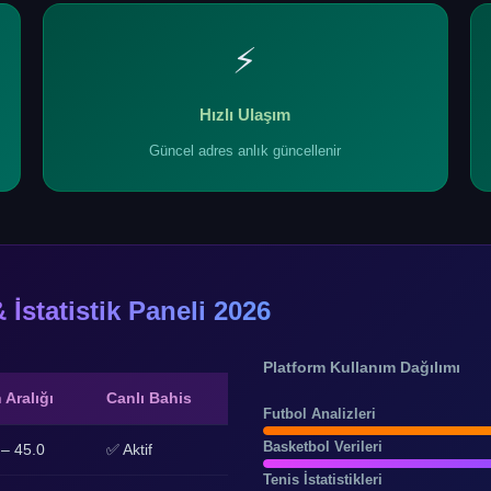
⚡
Hızlı Ulaşım
Güncel adres anlık güncellenir
İstatistik Paneli 2026
Platform Kullanım Dağılımı
 Aralığı
Canlı Bahis
Futbol Analizleri
Basketbol Verileri
 – 45.0
✅ Aktif
Tenis İstatistikleri