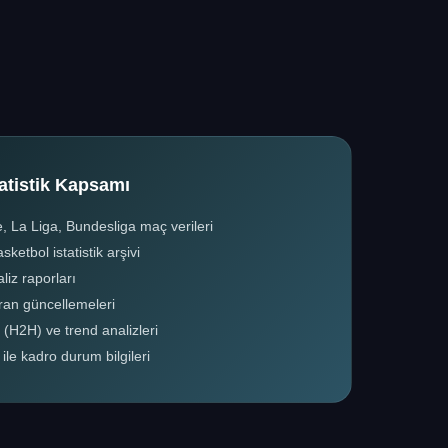
tatistik Kapsamı
 La Liga, Bundesliga maç verileri
etbol istatistik arşivi
iz raporları
oran güncellemeleri
i (H2H) ve trend analizleri
ile kadro durum bilgileri