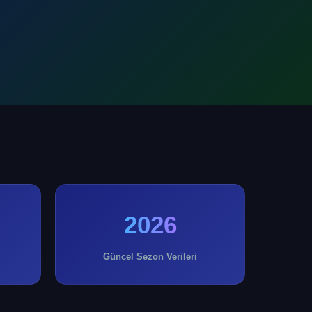
2026
Güncel Sezon Verileri