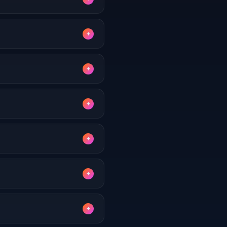
ebilir.
+
tadır.
+
ölümde görüntülenir.
+
 Oran güncellemeleri saniyeler
+
üzere tüm dallar
+
vuzları mevcuttur.
+