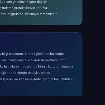
ri ödeme yöntemine göre değişir
 şifreleme protokolleriyle korunur
i hızlı doğrulama sistemiyle tamamlanır
u bilgi platformu; futbol liglerinden basketbol
 aşkın karşılaşma için oran hareketleri, form
, kullanıcıların maç anında bilinçli kararlar almasını
üreçler bu rehberde detaylı biçimde
ıtası liglerini de kapsamaktadır. Yardım bölümünden