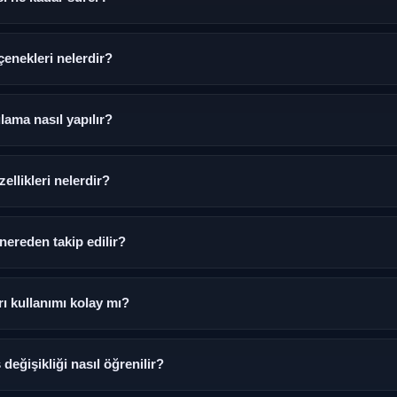
dakika içinde tamamlanmaktadır. Kimlik doğrulama adımı ek süre gerektir
enekleri nelerdir?
ka havalesi, kredi kartı ve e-cüzdan dahil çoklu ödeme yöntemi sunulmak
ma nasıl yapılır?
lerinize anlık ulaşabilirsiniz. Bakiye geçmişi ve işlem detayları da bu b
llikleri nelerdir?
fazla spor dalında anlık oranlar ve maç içi istatistikler sunulmaktadır.
ereden takip edilir?
lümünden anlık veriler izlenebilir. Futbol, basketbol ve tenis başta olmak 
 kullanımı kolay mı?
üzüyle kolayca kullanılabilir. Rehber bölümünde adım adım kullanım kıla
ğişikliği nasıl öğrenilir?