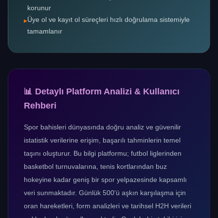
korunur
Üye ol ve kayıt ol süreçleri hızlı doğrulama sistemiyle
tamamlanır
📊 Detaylı Platform Analizi & Kullanıcı
Rehberi
Spor bahisleri dünyasında doğru analiz ve güvenilir
istatistik verilerine erişim, başarılı tahminlerin temel
taşını oluşturur. Bu bilgi platformu; futbol liglerinden
basketbol turnuvalarına, tenis kortlarından buz
hokeyine kadar geniş bir spor yelpazesinde kapsamlı
veri sunmaktadır. Günlük 500'ü aşkın karşılaşma için
oran hareketleri, form analizleri ve tarihsel H2H verileri