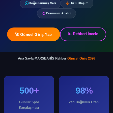
Doğrulanmış Veri
Hızlı Ulaşım
Premium Analiz
📊 Rehberi İncele
🚀 Güncel Giriş Yap
Ana Sayfa
›
MARSBAHİS Rehber
›
Güncel Giriş 2026
500+
98%
Günlük Spor
Veri Doğruluk Oranı
Karşılaşması