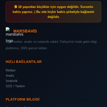
🔞 18 yaşından küçükler için uygun değildir. Sorumlu
bahis yapınız. | Bu site hiçbir bahis şirketiyle bağlantılı
değildir.
MARSBAHİS
Spor verileri, analiz ve istatistik odaklı Türkiye'nin önde gelen bilgi
platformu. 2026 güncel rehber.
HIZLI BAĞLANTILAR
Rehber
Analiz
İstatistik
SSS / Yardım
PLATFORM BILGISI