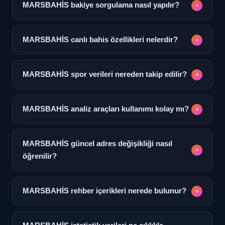
cüzdan dahil çoklu ödeme yöntemi sunulmaktadır.
MARSBAHİS bakiye sorgulama nasıl yapılır?
+
Hesap panelinden bakiye bilgilerinize anlık
ulaşabilirsiniz. Bakiye geçmişi ve işlem detayları da bu
MARSBAHİS canlı bahis özellikleri nelerdir?
+
bölümde görüntülenir.
Canlı bahis bölümünde 40'tan fazla spor dalında anlık
oranlar ve maç içi istatistikler sunulmaktadır. Oran
MARSBAHİS spor verileri nereden takip edilir?
+
güncellemeleri saniyeler içinde yansıtılır.
Spor verileri ve istatistik bölümünden anlık veriler
izlenebilir. Futbol, basketbol ve tenis başta olmak üzere
MARSBAHİS analiz araçları kullanımı kolay mı?
+
tüm dallar kapsanmaktadır.
Analiz araçları sezgisel arayüzüyle kolayca kullanılabilir.
Rehber bölümünde adım adım kullanım kılavuzları
MARSBAHİS güncel adres değişikliği nasıl
+
mevcuttur.
öğrenilir?
Bu bilgi platformunu düzenli takip ederek güncel adres
bilgisine her zaman ulaşabilirsiniz. Bildirim sistemi de
MARSBAHİS rehber içerikleri nerede bulunur?
+
mevcuttur.
Rehber bölümünde tüm kullanım kılavuzları, giriş yap
adımları ve platform özellikleri detaylı şekilde