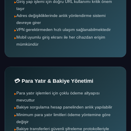
Giriş yap işlemi için doğru URL kullanımı kritik önem
taşır
Adres değişikliklerinde anlık yönlendirme sistemi
devreye girer
VPN gerektirmeden hızlı ulaşım sağlanabilmektedir
Mobil uyumlu giriş ekranı ile her cihazdan erişim
mümkündür
💳 Para Yatır & Bakiye Yönetimi
Para yatır işlemleri için çoklu ödeme altyapısı
mevcuttur
Bakiye sorgulama hesap panelinden anlık yapılabilir
Minimum para yatır limitleri ödeme yöntemine göre
değişir
Bakiye transferleri güvenli şifreleme protokolleriyle