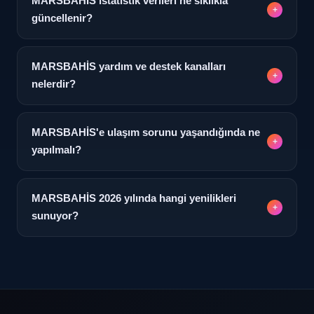
MARSBAHİS istatistik verileri ne sıklıkla
+
açıklanmaktadır.
güncellenir?
İstatistik verileri anlık güncellenmektedir. Doğrulanmış
veri kaynakları kullanılarak yüksek doğruluk oranı
MARSBAHİS yardım ve destek kanalları
+
sağlanmaktadır.
nelerdir?
Yardım bölümünden canlı destek, e-posta ve SSS
kanallarına ulaşım sağlanabilmektedir. 7/24 destek
MARSBAHİS'e ulaşım sorunu yaşandığında ne
+
hizmeti mevcuttur.
yapılmalı?
Ulaşım sorunu yaşandığında öncelikle güncel adres
bölümü kontrol edilmeli, ardından yardım kanallarına
MARSBAHİS 2026 yılında hangi yenilikleri
+
başvurulmalıdır.
sunuyor?
2026 yılında geliştirilmiş analiz araçları, genişletilmiş
spor verileri ve yenilenen canlı bahis arayüzü kullanıcı
deneyimini üst seviyeye taşımaktadır.