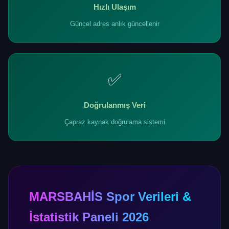
Hızlı Ulaşım
Güncel adres anlık güncellenir
✅
Doğrulanmış Veri
Çapraz kaynak doğrulama sistemi
MARSBAHİS Spor Verileri &
İstatistik Paneli 2026