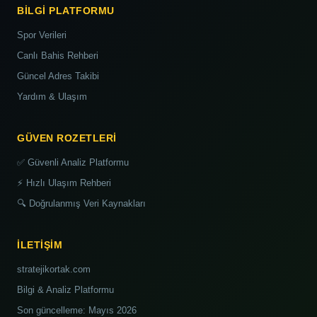
BILGI PLATFORMU
Spor Verileri
Canlı Bahis Rehberi
Güncel Adres Takibi
Yardım & Ulaşım
GÜVEN ROZETLERI
✅ Güvenli Analiz Platformu
⚡ Hızlı Ulaşım Rehberi
🔍 Doğrulanmış Veri Kaynakları
İLETIŞIM
stratejikortak.com
Bilgi & Analiz Platformu
Son güncelleme: Mayıs 2026