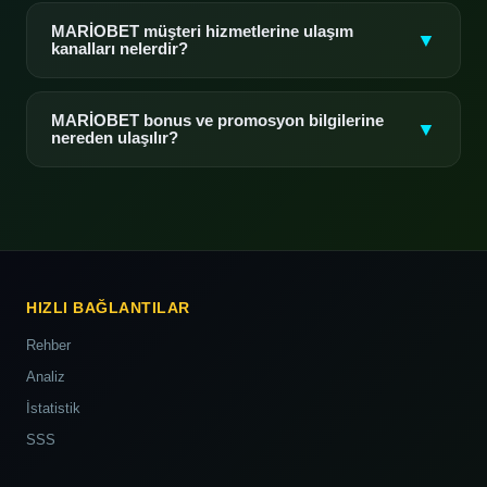
iOS 13 ve üzeri iPhone/iPad modelleri ile Android 8.0 ve
üzeri cihazlarla tam uyumlu çalışmaktadır. APK dosyası
MARİOBET müşteri hizmetlerine ulaşım
▼
kanalları nelerdir?
resmi kanaldan indirilebilmektedir.
7/24 canlı sohbet, e-posta desteği ve Telegram kanalı
üzerinden müşteri hizmetlerine ulaşım
MARİOBET bonus ve promosyon bilgilerine
▼
nereden ulaşılır?
sağlanabilmektedir. Ortalama yanıt süresi canlı
sohbette 2 dakikanın altındadır.
Promosyonlar sekmesinde hoşgeldin bonusu, kayıp
bonusu, yatırım bonusu ve freespin kampanyaları
detaylı çevrim koşullarıyla birlikte listelenmektedir.
Kampanyalar haftalık güncellenmektedir.
HIZLI BAĞLANTILAR
Rehber
Analiz
İstatistik
SSS