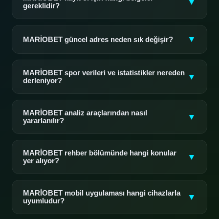
▼
gereklidir?
ayarları menüsündeki finans bölümünden ulaşılabilir.
Kimlik doğrulama için nüfus cüzdanı veya pasaport
görseli, adres doğrulama için ise son 3 aya ait fatura ya
▼
MARİOBET güncel adres neden sık değişir?
da banka ekstresi talep edilmektedir.
Ülkemizde uygulanan internet düzenlemeleri
kapsamında bahis platformlarına yönelik erişim
MARİOBET spor verileri ve istatistikler nereden
▼
derleniyor?
engellemeleri nedeniyle adresler periyodik olarak
güncellenmektedir. Bu durum sektörün genel bir
Sportradar, Opta ve Betradar gibi uluslararası veri
özelliğidir.
sağlayıcılardan beslenen platform, 500'ü aşkın lig ve
MARİOBET analiz araçlarından nasıl
▼
yararlanılır?
turnuvaya ait anlık istatistik sunmaktadır.
Platform içi analiz panelinden takım karşılaştırmaları,
oran hareketleri ve form grafikleri incelenebilir. Filtre
MARİOBET rehber bölümünde hangi konular
▼
yer alıyor?
seçenekleriyle spor dalı, lig ve tarih bazlı analiz
yapılabilmektedir.
Rehber bölümünde hesap oluşturma, para yatır/çek
işlemleri, bonus kullanımı, canlı bahis stratejileri ve
MARİOBET mobil uygulaması hangi cihazlarla
▼
uyumludur?
güvenlik ayarları hakkında kapsamlı bilgiler yer
almaktadır.