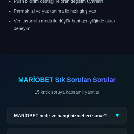
Push bildirim desteği ile oran değişim uyarıları
Parmak izi ve yüz tanıma ile hızlı giriş yap
Veri tasarrufu modu ile düşük bant genişliğinde akıcı
deneyim
MARİOBET Sık Sorulan Sorular
15 kritik soruya kapsamlı yanıtlar
▼
MARİOBET nedir ve hangi hizmetleri sunar?
Uluslararası lisanslı, spor bahsi ve casino hizmetleri