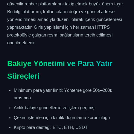
güvenilir rehber platformlarını takip etmek büyük önem taşır.
Bu bilgi platformu, kullanıcıların doğru ve güncel adrese
yönlendirilmesi amacıyla düzenli olarak içerik güncellemesi
yapmaktadır. Giriş yap işlemi için her zaman HTTPS
protokolüyle çalışan resmi bağlantıların tercih edilmesi
önerilmektedir.
Bakiye Yönetimi ve Para Yatır
Süreçleri
Minimum para yatır limiti: Yönteme göre 50₺–200₺
arasında
Anlık bakiye güncelleme ve işlem geçmişi
Çekim işlemleri için kimlik doğrulama zorunluluğu
Kripto para desteği: BTC, ETH, USDT