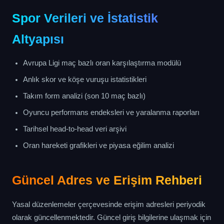
Spor Verileri ve İstatistik
Altyapısı
Avrupa Ligi maç bazlı oran karşılaştırma modülü
Anlık skor ve köşe vuruşu istatistikleri
Takım form analizi (son 10 maç bazlı)
Oyuncu performans endeksleri ve yaralanma raporları
Tarihsel head-to-head veri arşivi
Oran hareketi grafikleri ve piyasa eğilim analizi
Güncel Adres ve Erişim Rehberi
Yasal düzenlemeler çerçevesinde erişim adresleri periyodik
olarak güncellenmektedir. Güncel giriş bilgilerine ulaşmak için