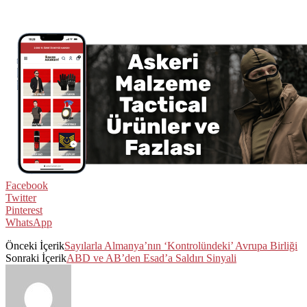
Facebook
Twitter
Pinterest
WhatsApp
Önceki İçerik
Sayılarla Almanya’nın ‘Kontrolündeki’ Avrupa Birliği
Sonraki İçerik
ABD ve AB’den Esad’a Saldırı Sinyali