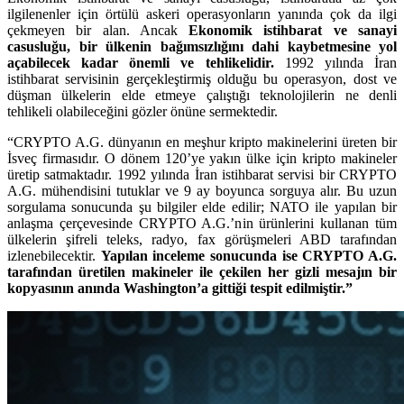
ilgilenenler için örtülü askeri operasyonların yanında çok da ilgi
çekmeyen bir alan. Ancak
Ekonomik istihbarat ve sanayi
casusluğu, bir ülkenin bağımsızlığını dahi kaybetmesine yol
açabilecek kadar önemli ve tehlikelidir.
1992 yılında İran
istihbarat servisinin gerçekleştirmiş olduğu bu operasyon, dost ve
düşman ülkelerin elde etmeye çalıştığı teknolojilerin ne denli
tehlikeli olabileceğini gözler önüne sermektedir.
“CRYPTO A.G. dünyanın en meşhur kripto makinelerini üreten bir
İsveç firmasıdır. O dönem 120’ye yakın ülke için kripto makineler
üretip satmaktadır. 1992 yılında İran istihbarat servisi bir CRYPTO
A.G. mühendisini tutuklar ve 9 ay boyunca sorguya alır. Bu uzun
sorgulama sonucunda şu bilgiler elde edilir; NATO ile yapılan bir
anlaşma çerçevesinde CRYPTO A.G.’nin ürünlerini kullanan tüm
ülkelerin şifreli teleks, radyo, fax görüşmeleri ABD tarafından
izlenebilecektir.
Yapılan inceleme sonucunda ise CRYPTO A.G.
tarafından üretilen makineler ile çekilen her gizli mesajın bir
kopyasının anında Washington’a gittiği tespit edilmiştir.”