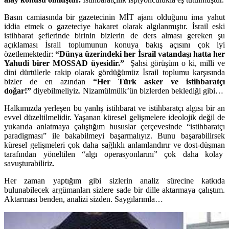
Basın camiasında bir gazetecinin MİT ajanı olduğunu ima yahut
iddia etmek o gazeteciye hakaret olarak algılanmıştır. İsrail eski
istihbarat şeflerinde birinin bizlerin de ders alması gereken şu
açıklaması İsrail toplumunun konuya bakış açısını çok iyi
özetlemektedir:
“Dünya üzerindeki her İsrail vatandaşı hatta her
Yahudi birer MOSSAD üyesidir.”
Şahsi görüşüm o ki, milli ve
dini dürtülerle rakip olarak gördüğümüz İsrail toplumu karşısında
bizler de en azından
“Her Türk asker ve istihbaratçı
doğar!”
diyebilmeliyiz. Nizamülmülk’ün bizlerden beklediği gibi…
Halkımızda yerleşen bu yanlış istihbarat ve istihbaratçı algısı bir an
evvel düzeltilmelidir. Yaşanan küresel gelişmelere ideolojik değil de
yukarıda anlatmaya çalıştığım hususlar çerçevesinde “istihbaratçı
paradigması” ile bakabilmeyi başarmalıyız. Bunu başarabilirsek
küresel gelişmeleri çok daha sağlıklı anlamlandırır ve dost-düşman
tarafından yöneltilen “algı operasyonlarını” çok daha kolay
savuşturabiliriz.
Her zaman yaptığım gibi sizlerin analiz sürecine katkıda
bulunabilecek argümanları sizlere sade bir dille aktarmaya çalıştım.
Aktarması benden, analizi sizden. Saygılarımla…