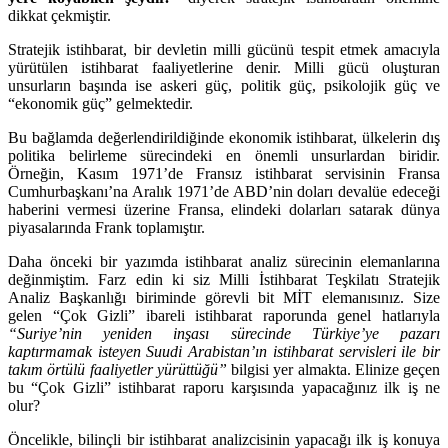
dikkat çekmiştir.
Stratejik istihbarat, bir devletin milli gücünü tespit etmek amacıyla
yürütülen istihbarat faaliyetlerine denir. Milli gücü oluşturan
unsurların başında ise askeri güç, politik güç, psikolojik güç ve
“ekonomik güç” gelmektedir.
Bu bağlamda değerlendirildiğinde ekonomik istihbarat, ülkelerin dış
politika belirleme sürecindeki en önemli unsurlardan biridir.
Örneğin, Kasım 1971’de Fransız istihbarat servisinin Fransa
Cumhurbaşkanı’na Aralık 1971’de ABD’nin doları devalüe edeceği
haberini vermesi üzerine Fransa, elindeki dolarları satarak dünya
piyasalarında Frank toplamıştır.
Daha önceki bir yazımda istihbarat analiz sürecinin elemanlarına
değinmiştim. Farz edin ki siz Milli İstihbarat Teşkilatı Stratejik
Analiz Başkanlığı biriminde görevli bit MİT elemanısınız. Size
gelen “Çok Gizli” ibareli istihbarat raporunda genel hatlarıyla
“Suriye’nin yeniden inşası sürecinde Türkiye’ye pazarı
kaptırmamak isteyen Suudi Arabistan’ın istihbarat servisleri ile bir
takım örtülü faaliyetler yürüttüğü”
bilgisi yer almakta. Elinize geçen
bu “Çok Gizli” istihbarat raporu karşısında yapacağınız ilk iş ne
olur?
Öncelikle, bilinçli bir istihbarat analizcisinin yapacağı ilk iş konuya