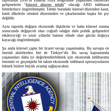
raporunda 2030’lu yıllarda Asya bölgesinde yaşanması muhtemel
gelişmelerin “
küresel düzene tehdit
” olacağı ABD istihbarat
birimlerince öngörülmüştür. Tabiki buradaki küresel düzenden kasıt,
batılı ülkelerin sömürü düzeninden ve çıkarlarından başka bir şey
değildir.
Aynı raporda değişen ekonomik ilişkilerin ve hatta küresel ısınma
sonucunda değişecek olan coğrafi odağın dahi politik gelişmeleri
etkileyeceği ve uzun yıllardır batının elinde olan gücün doğuya
kayacağı öngörülmüştür.
Şu anda küresel çapta bir ticaret savaşı yaşanmakta. Bu savaşta en
önemli aktörlerden biri de Türkiye’dir. Bu savaş kapsamında
yaşananları daha iyi değerlendirebilmek için ekonomik istihbaratın
önemini ve geçmişteki bir takım ekonomik istihbarat operasyonlarını
bilmek bizlere büyük avantaj sağlayacaktır.