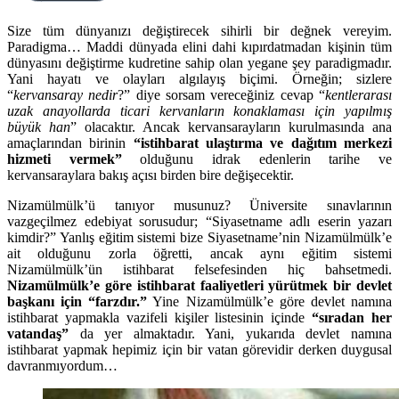
Size tüm dünyanızı değiştirecek sihirli bir değnek vereyim.
Paradigma… Maddi dünyada elini dahi kıpırdatmadan kişinin tüm
dünyasını değiştirme kudretine sahip olan yegane şey paradigmadır.
Yani hayatı ve olayları algılayış biçimi. Örneğin; sizlere
“
kervansaray nedir
?” diye sorsam vereceğiniz cevap “
kentlerarası
uzak anayollarda ticari kervanların konaklaması için yapılmış
büyük han
” olacaktır. Ancak kervansarayların kurulmasında ana
amaçlarından birinin
“istihbarat ulaştırma ve dağıtım merkezi
hizmeti vermek”
olduğunu idrak edenlerin tarihe ve
kervansaraylara bakış açısı birden bire değişecektir.
Nizamülmülk’ü tanıyor musunuz? Üniversite sınavlarının
vazgeçilmez edebiyat sorusudur; “Siyasetname adlı eserin yazarı
kimdir?” Yanlış eğitim sistemi bize Siyasetname’nin Nizamülmülk’e
ait olduğunu zorla öğretti, ancak aynı eğitim sistemi
Nizamülmülk’ün istihbarat felsefesinden hiç bahsetmedi.
Nizamülmülk’e göre istihbarat faaliyetleri yürütmek bir devlet
başkanı için “farzdır.”
Yine Nizamülmülk’e göre devlet namına
istihbarat yapmakla vazifeli kişiler listesinin içinde
“sıradan her
vatandaş”
da yer almaktadır. Yani, yukarıda devlet namına
istihbarat yapmak hepimiz için bir vatan görevidir derken duygusal
davranmıyordum…