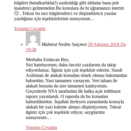
bilgileri ihmalkarlıkla(!) sızdırıldığı gibi iddialar bana pek
inandırıcı gelmemekte.Bu konulara da bi uğramanızı isterim
🙂 . Tekrar bu tarz bilgilendirici ve düşündürücü yazılar
yazdığınız için teşekkürlerimi sunuyorum…
Yorumu Cevapla
Mahmut Nedim Suiçmez
29 Ağustos 2018 De
19:38
Merhaba Emincan Bey,
Sizi hatırlıyorum, daha önceki yazılarımı da takip
ediyordunuz. İlginiz için çok teşekkür ederim. Suudi
Arabistan ile alakalı konudan örnek olması bakımından
bahsettim. Yani tamamen varsayım. Veri tabanı ile
alakalı hususta da size tamamen katılıyorum.
Geçenlerde NSA tarafından ilk halka açık istihbarat
raporu yayınlandı. O raporda da bu konudan
bahsedilmekte. İnşallah ilerleyen zamanlarda konuyla
alakalı bir yazı kaleme almayı düşünüyorum. Tekrar
ilginiz için çok teşekkür ediyor, saygılarımı
sunuyorum…
Yorumu Cevapla