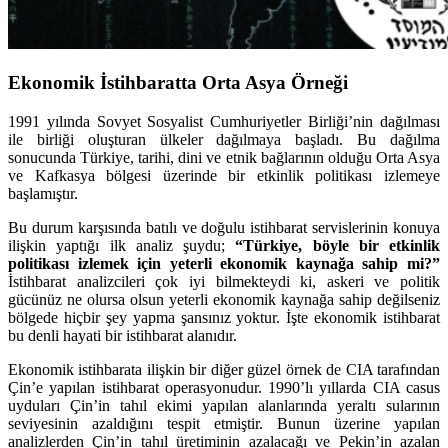
Ekonomik İstihbaratta Orta Asya Örneği
1991 yılında Sovyet Sosyalist Cumhuriyetler Birliği’nin dağılması
ile birliği oluşturan ülkeler dağılmaya başladı. Bu dağılma
sonucunda Türkiye, tarihi, dini ve etnik bağlarının olduğu Orta Asya
ve Kafkasya bölgesi üzerinde bir etkinlik politikası izlemeye
başlamıştır.
Bu durum karşısında batılı ve doğulu istihbarat servislerinin konuya
ilişkin yaptığı ilk analiz şuydu;
“Türkiye, böyle bir etkinlik
politikası izlemek için yeterli ekonomik kaynağa sahip mi?”
İstihbarat analizcileri çok iyi bilmekteydi ki, askeri ve politik
gücünüz ne olursa olsun yeterli ekonomik kaynağa sahip değilseniz
bölgede hiçbir şey yapma şansınız yoktur. İşte ekonomik istihbarat
bu denli hayati bir istihbarat alanıdır.
Ekonomik istihbarata ilişkin bir diğer güzel örnek de CIA tarafından
Çin’e yapılan istihbarat operasyonudur. 1990’lı yıllarda CIA casus
uyduları Çin’in tahıl ekimi yapılan alanlarında yeraltı sularının
seviyesinin azaldığını tespit etmiştir. Bunun üzerine yapılan
analizlerden Çin’in tahıl üretiminin azalacağı ve Pekin’in azalan