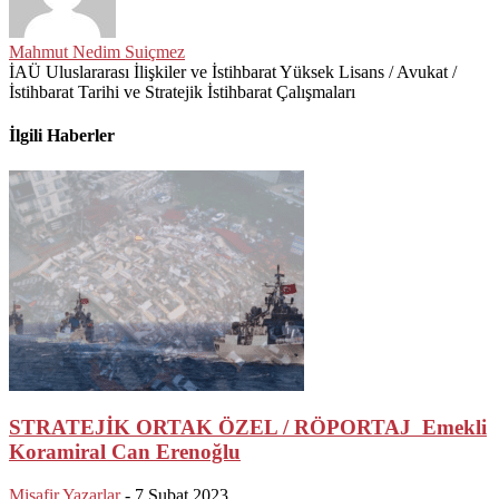
Mahmut Nedim Suiçmez
İAÜ Uluslararası İlişkiler ve İstihbarat Yüksek Lisans / Avukat /
İstihbarat Tarihi ve Stratejik İstihbarat Çalışmaları
İlgili Haberler
STRATEJİK ORTAK ÖZEL / RÖPORTAJ Emekli
Koramiral Can Erenoğlu
Misafir Yazarlar
-
7 Şubat 2023