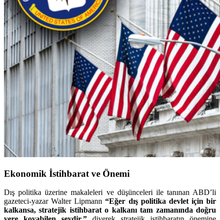
Ekonomik İstihbarat ve Önemi
Dış politika üzerine makaleleri ve düşünceleri ile tanınan ABD’li
gazeteci-yazar Walter Lipmann
“Eğer dış politika devlet için bir
kalkansa, stratejik istihbarat o kalkanı tam zamanında doğru
yere koyabilen şeydir.”
diyerek stratejik istihbaratın önemine