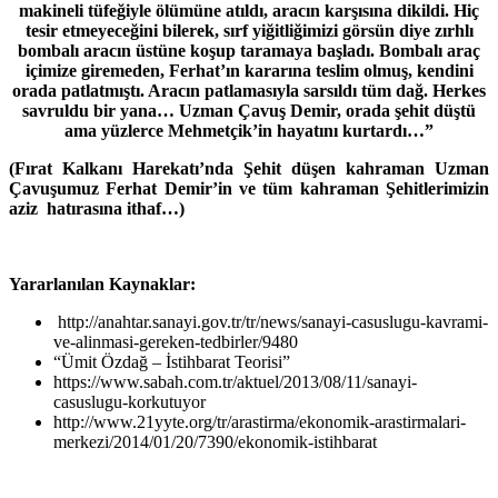
makineli tüfeğiyle ölümüne atıldı, aracın karşısına dikildi. Hiç
tesir etmeyeceğini bilerek, sırf yiğitliğimizi görsün diye zırhlı
bombalı aracın üstüne koşup taramaya başladı. Bombalı araç
içimize giremeden, Ferhat’ın kararına teslim olmuş, kendini
orada patlatmıştı. Aracın patlamasıyla sarsıldı tüm dağ. Herkes
savruldu bir yana… Uzman Çavuş Demir, orada şehit düştü
ama yüzlerce Mehmetçik’in hayatını kurtardı…”
(Fırat Kalkanı Harekatı’nda Şehit düşen kahraman Uzman
Çavuşumuz Ferhat Demir’in ve tüm kahraman Şehitlerimizin
aziz hatırasına ithaf…)
Yararlanılan Kaynaklar:
http://anahtar.sanayi.gov.tr/tr/news/sanayi-casuslugu-kavrami-
ve-alinmasi-gereken-tedbirler/9480
“Ümit Özdağ – İstihbarat Teorisi”
https://www.sabah.com.tr/aktuel/2013/08/11/sanayi-
casuslugu-korkutuyor
http://www.21yyte.org/tr/arastirma/ekonomik-arastirmalari-
merkezi/2014/01/20/7390/ekonomik-istihbarat