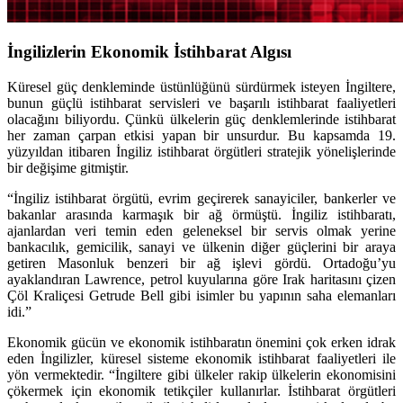
İngilizlerin Ekonomik İstihbarat Algısı
Küresel güç denkleminde üstünlüğünü sürdürmek isteyen İngiltere,
bunun güçlü istihbarat servisleri ve başarılı istihbarat faaliyetleri
olacağını biliyordu. Çünkü ülkelerin güç denklemlerinde istihbarat
her zaman çarpan etkisi yapan bir unsurdur. Bu kapsamda 19.
yüzyıldan itibaren İngiliz istihbarat örgütleri stratejik yönelişlerinde
bir değişime gitmiştir.
“İngiliz istihbarat örgütü, evrim geçirerek sanayiciler, bankerler ve
bakanlar arasında karmaşık bir ağ örmüştü. İngiliz istihbaratı,
ajanlardan veri temin eden geleneksel bir servis olmak yerine
bankacılık, gemicilik, sanayi ve ülkenin diğer güçlerini bir araya
getiren Masonluk benzeri bir ağ işlevi gördü. Ortadoğu’yu
ayaklandıran Lawrence, petrol kuyularına göre Irak haritasını çizen
Çöl Kraliçesi Getrude Bell gibi isimler bu yapının saha elemanları
idi.”
Ekonomik gücün ve ekonomik istihbaratın önemini çok erken idrak
eden İngilizler, küresel sisteme ekonomik istihbarat faaliyetleri ile
yön vermektedir. “İngiltere gibi ülkeler rakip ülkelerin ekonomisini
çökermek için ekonomik tetikçiler kullanırlar. İstihbarat örgütleri