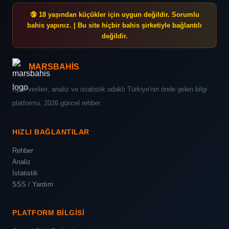
🔞 18 yaşından küçükler için uygun değildir. Sorumlu
bahis yapınız. | Bu site hiçbir bahis şirketiyle bağlantılı
değildir.
MARSBAHİS
Spor verileri, analiz ve istatistik odaklı Türkiye'nin önde gelen bilgi
platformu. 2026 güncel rehber.
HIZLI BAĞLANTILAR
Rehber
Analiz
İstatistik
SSS / Yardım
PLATFORM BILGISI