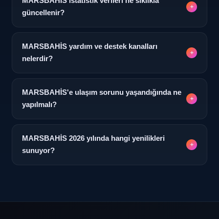
MARSBAHİS istatistik verileri ne sıklıkla
+
açıklanmaktadır.
güncellenir?
İstatistik verileri anlık güncellenmektedir. Doğrulanmış
veri kaynakları kullanılarak yüksek doğruluk oranı
MARSBAHİS yardım ve destek kanalları
+
sağlanmaktadır.
nelerdir?
Yardım bölümünden canlı destek, e-posta ve SSS
kanallarına ulaşım sağlanabilmektedir. 7/24 destek
MARSBAHİS'e ulaşım sorunu yaşandığında ne
+
hizmeti mevcuttur.
yapılmalı?
Ulaşım sorunu yaşandığında öncelikle güncel adres
bölümü kontrol edilmeli, ardından yardım kanallarına
MARSBAHİS 2026 yılında hangi yenilikleri
+
başvurulmalıdır.
sunuyor?
2026 yılında geliştirilmiş analiz araçları, genişletilmiş
spor verileri ve yenilenen canlı bahis arayüzü kullanıcı
deneyimini üst seviyeye taşımaktadır.