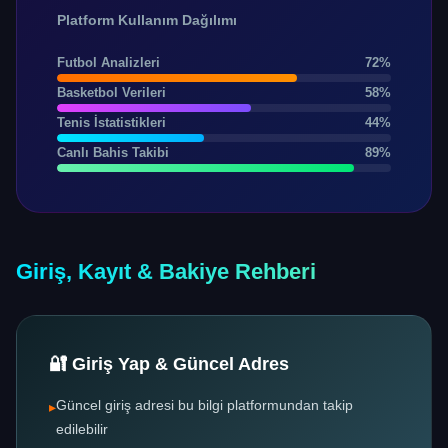
Platform Kullanım Dağılımı
Futbol Analizleri
72%
Basketbol Verileri
58%
Tenis İstatistikleri
44%
Canlı Bahis Takibi
89%
Giriş, Kayıt & Bakiye Rehberi
🔐 Giriş Yap & Güncel Adres
Güncel giriş adresi bu bilgi platformundan takip
edilebilir