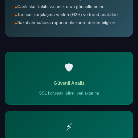
Canlı skor takibi ve anlık oran güncellemeleri
Tarihsel karşılaşma verileri (H2H) ve trend analizleri
Sakatlanma/ceza raporları ile kadro durum bilgileri
🛡️
Güvenli Analiz
SSL korumalı, şifreli veri aktarımı
⚡