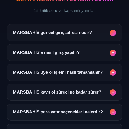
15 kritik soru ve kapsamlı yanıtlar
MARSBAHİS güncel giriş adresi nedir?
+
Güncel adres bilgisine bu bilgi platformu üzerinden anlık
olarak ulaşabilirsiniz. Adres değişikliklerinde yönlendirme
MARSBAHİS'e nasıl giriş yapılır?
+
sistemi otomatik devreye girer.
Güncel adres üzerinden giriş yap butonunu kullanarak
hesabınıza erişebilirsiniz. Doğru URL kullanımı kesintisiz
MARSBAHİS üye ol işlemi nasıl tamamlanır?
+
bağlantı için önemlidir.
Üye ol formunu doldurarak kayıt sürecini
başlatabilirsiniz. Doğrulama adımları tamamlandıktan
MARSBAHİS kayıt ol süreci ne kadar sürer?
+
sonra hesabınız aktif hale gelir.
Kayıt ol işlemi ortalama 2-3 dakika içinde
tamamlanmaktadır. Kimlik doğrulama adımı ek süre
MARSBAHİS para yatır seçenekleri nelerdir?
+
gerektirebilir.
Para yatır işlemleri için banka havalesi, kredi kartı ve e-