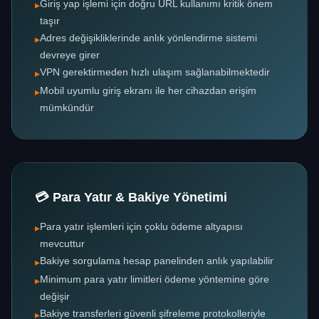
Giriş yap işlemi için doğru URL kullanımı kritik önem
taşır
Adres değişikliklerinde anlık yönlendirme sistemi
devreye girer
VPN gerektirmeden hızlı ulaşım sağlanabilmektedir
Mobil uyumlu giriş ekranı ile her cihazdan erişim
mümkündür
💳 Para Yatır & Bakiye Yönetimi
Para yatır işlemleri için çoklu ödeme altyapısı
mevcuttur
Bakiye sorgulama hesap panelinden anlık yapılabilir
Minimum para yatır limitleri ödeme yöntemine göre
değişir
Bakiye transferleri güvenli şifreleme protokolleriyle