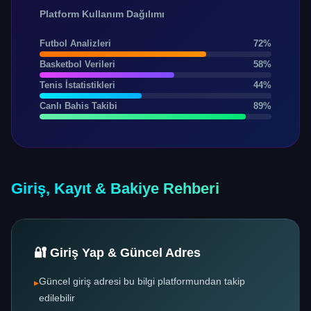
Platform Kullanım Dağılımı
Futbol Analizleri
72%
Basketbol Verileri
58%
Tenis İstatistikleri
44%
Canlı Bahis Takibi
89%
Giriş, Kayıt & Bakiye Rehberi
🔐 Giriş Yap & Güncel Adres
Güncel giriş adresi bu bilgi platformundan takip
edilebilir