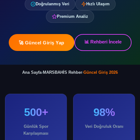
Doğrulanmış Veri
Hızlı Ulaşım
Premium Analiz
📊 Rehberi İncele
🚀 Güncel Giriş Yap
Ana Sayfa
›
MARSBAHİS Rehber
›
Güncel Giriş 2026
500+
98%
Günlük Spor
Veri Doğruluk Oranı
Karşılaşması