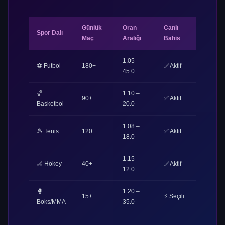
Günlük
Oran
Canlı
Spor Dalı
Maç
Aralığı
Bahis
1.05 –
⚽ Futbol
180+
✅ Aktif
45.0
🏀
1.10 –
90+
✅ Aktif
Basketbol
20.0
1.08 –
🎾 Tenis
120+
✅ Aktif
18.0
1.15 –
🏒 Hokey
40+
✅ Aktif
12.0
🥊
1.20 –
15+
⚡ Seçili
Boks/MMA
35.0