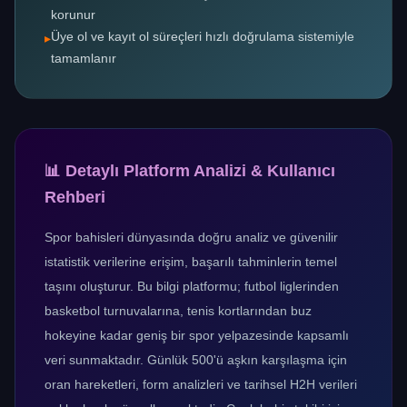
korunur
Üye ol ve kayıt ol süreçleri hızlı doğrulama sistemiyle
tamamlanır
📊 Detaylı Platform Analizi & Kullanıcı
Rehberi
Spor bahisleri dünyasında doğru analiz ve güvenilir
istatistik verilerine erişim, başarılı tahminlerin temel
taşını oluşturur. Bu bilgi platformu; futbol liglerinden
basketbol turnuvalarına, tenis kortlarından buz
hokeyine kadar geniş bir spor yelpazesinde kapsamlı
veri sunmaktadır. Günlük 500'ü aşkın karşılaşma için
oran hareketleri, form analizleri ve tarihsel H2H verileri