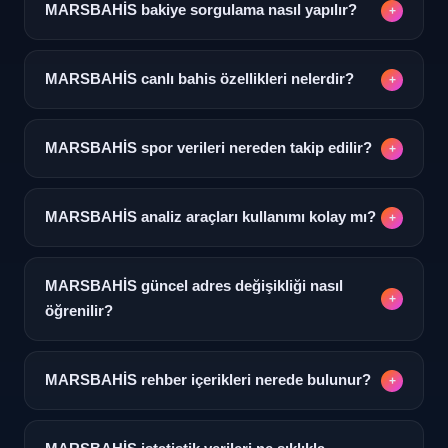
cüzdan dahil çoklu ödeme yöntemi sunulmaktadır.
MARSBAHİS bakiye sorgulama nasıl yapılır?
+
Hesap panelinden bakiye bilgilerinize anlık
ulaşabilirsiniz. Bakiye geçmişi ve işlem detayları da bu
MARSBAHİS canlı bahis özellikleri nelerdir?
+
bölümde görüntülenir.
Canlı bahis bölümünde 40'tan fazla spor dalında anlık
oranlar ve maç içi istatistikler sunulmaktadır. Oran
MARSBAHİS spor verileri nereden takip edilir?
+
güncellemeleri saniyeler içinde yansıtılır.
Spor verileri ve istatistik bölümünden anlık veriler
izlenebilir. Futbol, basketbol ve tenis başta olmak üzere
MARSBAHİS analiz araçları kullanımı kolay mı?
+
tüm dallar kapsanmaktadır.
Analiz araçları sezgisel arayüzüyle kolayca kullanılabilir.
Rehber bölümünde adım adım kullanım kılavuzları
MARSBAHİS güncel adres değişikliği nasıl
+
mevcuttur.
öğrenilir?
Bu bilgi platformunu düzenli takip ederek güncel adres
bilgisine her zaman ulaşabilirsiniz. Bildirim sistemi de
MARSBAHİS rehber içerikleri nerede bulunur?
+
mevcuttur.
Rehber bölümünde tüm kullanım kılavuzları, giriş yap
adımları ve platform özellikleri detaylı şekilde