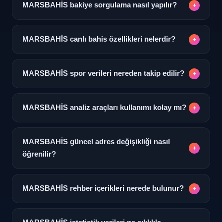
cüzdan dahil çoklu ödeme yöntemi sunulmaktadır.
MARSBAHİS bakiye sorgulama nasıl yapılır?
+
Hesap panelinden bakiye bilgilerinize anlık
ulaşabilirsiniz. Bakiye geçmişi ve işlem detayları da bu
MARSBAHİS canlı bahis özellikleri nelerdir?
+
bölümde görüntülenir.
Canlı bahis bölümünde 40'tan fazla spor dalında anlık
oranlar ve maç içi istatistikler sunulmaktadır. Oran
MARSBAHİS spor verileri nereden takip edilir?
+
güncellemeleri saniyeler içinde yansıtılır.
Spor verileri ve istatistik bölümünden anlık veriler
izlenebilir. Futbol, basketbol ve tenis başta olmak üzere
MARSBAHİS analiz araçları kullanımı kolay mı?
+
tüm dallar kapsanmaktadır.
Analiz araçları sezgisel arayüzüyle kolayca kullanılabilir.
Rehber bölümünde adım adım kullanım kılavuzları
MARSBAHİS güncel adres değişikliği nasıl
+
mevcuttur.
öğrenilir?
Bu bilgi platformunu düzenli takip ederek güncel adres
bilgisine her zaman ulaşabilirsiniz. Bildirim sistemi de
MARSBAHİS rehber içerikleri nerede bulunur?
+
mevcuttur.
Rehber bölümünde tüm kullanım kılavuzları, giriş yap
adımları ve platform özellikleri detaylı şekilde