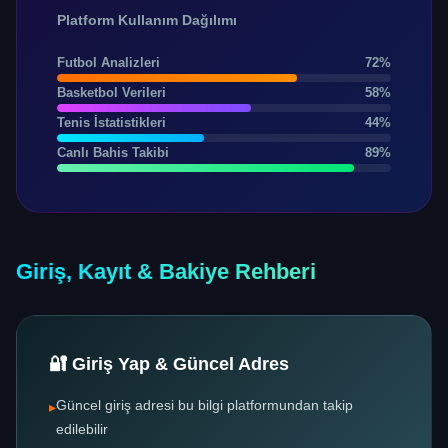
Platform Kullanım Dağılımı
Futbol Analizleri
72%
Basketbol Verileri
58%
Tenis İstatistikleri
44%
Canlı Bahis Takibi
89%
Giriş, Kayıt & Bakiye Rehberi
🔐 Giriş Yap & Güncel Adres
Güncel giriş adresi bu bilgi platformundan takip
edilebilir