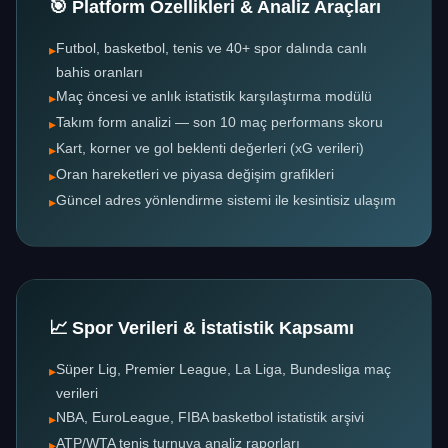
🎯 Platform Özellikleri & Analiz Araçları
Futbol, basketbol, tenis ve 40+ spor dalında canlı
bahis oranları
Maç öncesi ve anlık istatistik karşılaştırma modülü
Takım form analizi — son 10 maç performans skoru
Kart, korner ve gol beklenti değerleri (xG verileri)
Oran hareketleri ve piyasa değişim grafikleri
Güncel adres yönlendirme sistemi ile kesintisiz ulaşım
📈 Spor Verileri & İstatistik Kapsamı
Süper Lig, Premier League, La Liga, Bundesliga maç
verileri
NBA, EuroLeague, FIBA basketbol istatistik arşivi
ATP/WTA tenis turnuva analiz raporları