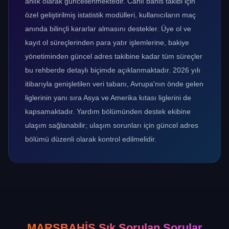
anlık olarak güncellenmektedir. Canlı bahis takibi için
özel geliştirilmiş istatistik modülleri, kullanıcıların maç
anında bilinçli kararlar almasını destekler. Üye ol ve
kayıt ol süreçlerinden para yatır işlemlerine, bakiye
yönetiminden güncel adres takibine kadar tüm süreçler
bu rehberde detaylı biçimde açıklanmaktadır. 2026 yılı
itibarıyla genişletilen veri tabanı, Avrupa'nın önde gelen
liglerinin yanı sıra Asya ve Amerika kıtası liglerini de
kapsamaktadır. Yardım bölümünden destek ekibine
ulaşım sağlanabilir; ulaşım sorunları için güncel adres
bölümü düzenli olarak kontrol edilmelidir.
MARSBAHİS Sık Sorulan Sorular