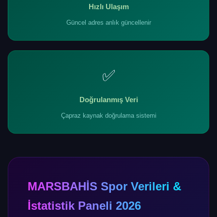
Hızlı Ulaşım
Güncel adres anlık güncellenir
✅
Doğrulanmış Veri
Çapraz kaynak doğrulama sistemi
MARSBAHİS Spor Verileri &
İstatistik Paneli 2026