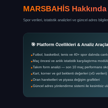
MARSBAHİS Hakkında K
Spor verileri, istatistik analizleri ve güncel adres bilgile
🎯 Platform Özellikleri & Analiz Araçla
Futbol, basketbol, tenis ve 40+ spor dalında canlı
Maç öncesi ve anlık istatistik karşılaştırma modül
Takım form analizi — son 10 maç performans sk
Kart, korner ve gol beklenti değerleri (xG verileri)
Oran hareketleri ve piyasa değişim grafikleri
Güncel adres yönlendirme sistemi ile kesintisiz u