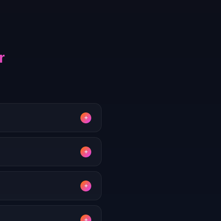
r
+
de yönlendirme sistemi
+
kesintisiz bağlantı için
+
hesabınız aktif hale gelir.
+