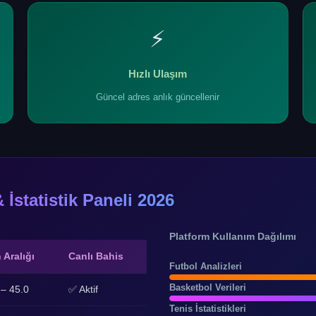
⚡
Hızlı Ulaşım
Güncel adres anlık güncellenir
İstatistik Paneli 2026
Platform Kullanım Dağılımı
 Aralığı
Canlı Bahis
Futbol Analizleri
Basketbol Verileri
 – 45.0
✅ Aktif
Tenis İstatistikleri