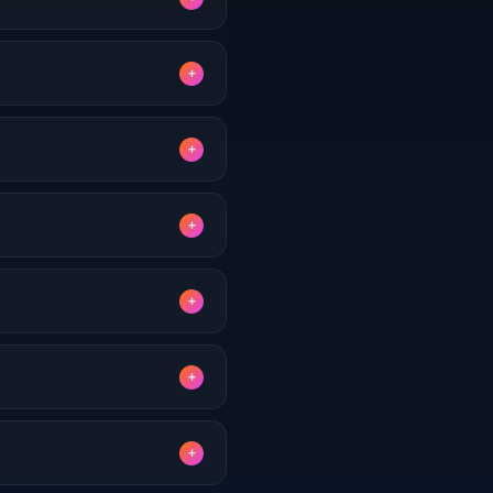
ebilir.
+
tadır.
+
ölümde görüntülenir.
+
 Oran güncellemeleri saniyeler
+
üzere tüm dallar
+
vuzları mevcuttur.
+