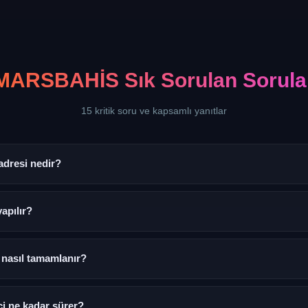
MARSBAHİS Sık Sorulan Sorula
15 kritik soru ve kapsamlı yanıtlar
dresi nedir?
i platformu üzerinden anlık olarak ulaşabilirsiniz. Adres değişikliklerin
apılır?
yap butonunu kullanarak hesabınıza erişebilirsiniz. Doğru URL kullanımı 
nasıl tamamlanır?
ıt sürecini başlatabilirsiniz. Doğrulama adımları tamamlandıktan sonra 
i ne kadar sürer?