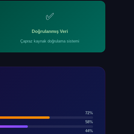
✅
Doğrulanmış Veri
Çapraz kaynak doğrulama sistemi
72%
58%
44%