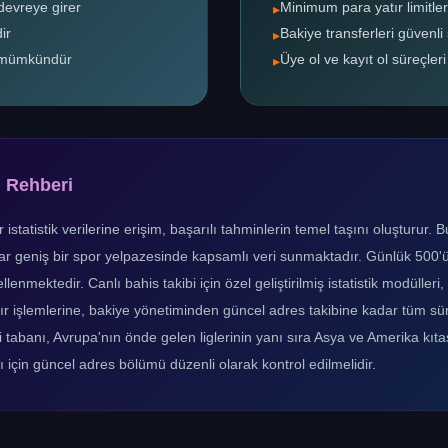
devreye girer
Minimum para yatır limitle
ir
Bakiye transferleri güvenli
im mümkündür
Üye ol ve kayıt ol süreçler
ı Rehberi
statistik verilerine erişim, başarılı tahminlerin temel taşını oluşturur. B
ar geniş bir spor yelpazesinde kapsamlı veri sunmaktadır. Günlük 500'ü
llenmektedir. Canlı bahis takibi için özel geliştirilmiş istatistik modülleri
atır işlemlerine, bakiye yönetiminden güncel adres takibine kadar tüm s
veri tabanı, Avrupa'nın önde gelen liglerinin yanı sıra Asya ve Amerika k
ı için güncel adres bölümü düzenli olarak kontrol edilmelidir.