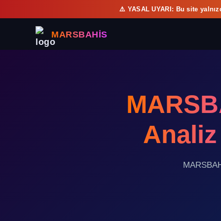
⚠️ YASAL UYARI: Bu site yalnızc
MARSBAHİS
MARSBA
Analiz
MARSBAHİS 