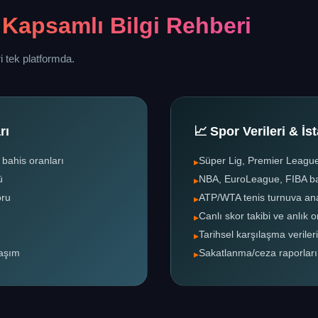
apsamlı Bilgi Rehberi
ri tek platformda.
rı
📈 Spor Verileri & İs
 bahis oranları
Süper Lig, Premier League,
ü
NBA, EuroLeague, FIBA bask
oru
ATP/WTA tenis turnuva anal
Canlı skor takibi ve anlık 
Tarihsel karşılaşma veriler
laşım
Sakatlanma/ceza raporları 