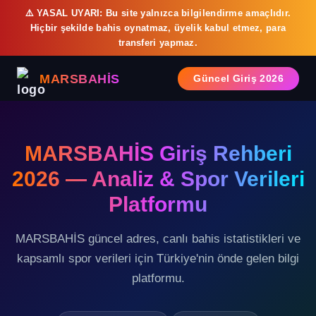
⚠️ YASAL UYARI: Bu site yalnızca bilgilendirme amaçlıdır.
Hiçbir şekilde bahis oynatmaz, üyelik kabul etmez, para
transferi yapmaz.
MARSBAHİS
Güncel Giriş 2026
MARSBAHİS Giriş Rehberi
2026 — Analiz & Spor Verileri
Platformu
MARSBAHİS güncel adres, canlı bahis istatistikleri ve
kapsamlı spor verileri için Türkiye'nin önde gelen bilgi
platformu.