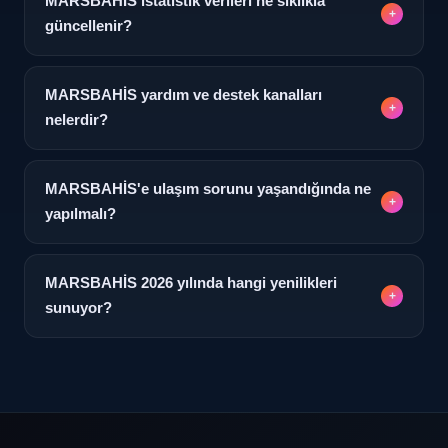
MARSBAHİS istatistik verileri ne sıklıkla
+
açıklanmaktadır.
güncellenir?
İstatistik verileri anlık güncellenmektedir. Doğrulanmış
veri kaynakları kullanılarak yüksek doğruluk oranı
MARSBAHİS yardım ve destek kanalları
+
sağlanmaktadır.
nelerdir?
Yardım bölümünden canlı destek, e-posta ve SSS
kanallarına ulaşım sağlanabilmektedir. 7/24 destek
MARSBAHİS'e ulaşım sorunu yaşandığında ne
+
hizmeti mevcuttur.
yapılmalı?
Ulaşım sorunu yaşandığında öncelikle güncel adres
bölümü kontrol edilmeli, ardından yardım kanallarına
MARSBAHİS 2026 yılında hangi yenilikleri
+
başvurulmalıdır.
sunuyor?
2026 yılında geliştirilmiş analiz araçları, genişletilmiş
spor verileri ve yenilenen canlı bahis arayüzü kullanıcı
deneyimini üst seviyeye taşımaktadır.