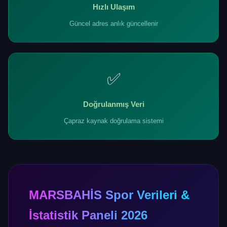
Hızlı Ulaşım
Güncel adres anlık güncellenir
✅
Doğrulanmış Veri
Çapraz kaynak doğrulama sistemi
MARSBAHİS Spor Verileri &
İstatistik Paneli 2026