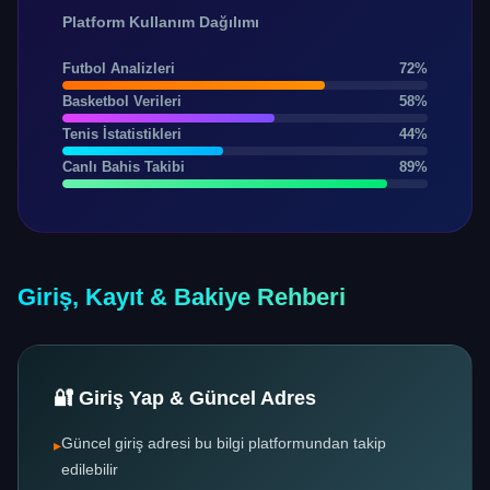
Platform Kullanım Dağılımı
Futbol Analizleri
72%
Basketbol Verileri
58%
Tenis İstatistikleri
44%
Canlı Bahis Takibi
89%
Giriş, Kayıt & Bakiye Rehberi
🔐 Giriş Yap & Güncel Adres
Güncel giriş adresi bu bilgi platformundan takip
edilebilir