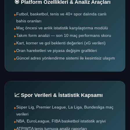
🎯 Platform Özellikleri & Analiz Araçları
Futbol, basketbol, tenis ve 40+ spor dalında canlı
bahis oranları
Maç öncesi ve anlık istatistik karşılaştırma modülü
Takım form analizi — son 10 maç performans skoru
Kart, korner ve gol beklenti değerleri (xG verileri)
Oran hareketleri ve piyasa değişim grafikleri
Güncel adres yönlendirme sistemi ile kesintisiz ulaşım
📈 Spor Verileri & İstatistik Kapsamı
Süper Lig, Premier League, La Liga, Bundesliga maç
verileri
NBA, EuroLeague, FIBA basketbol istatistik arşivi
ATP/WTA tenis turnuva analiz raporları