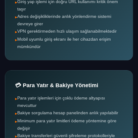
Giriş yap işlemi için doğru URL kullanımı kritik önem
taşır
Adres değişikliklerinde anlık yönlendirme sistemi
devreye girer
VPN gerektirmeden hızlı ulaşım sağlanabilmektedir
Mobil uyumlu giriş ekranı ile her cihazdan erişim
mümkündür
💳 Para Yatır & Bakiye Yönetimi
Para yatır işlemleri için çoklu ödeme altyapısı
mevcuttur
Bakiye sorgulama hesap panelinden anlık yapılabilir
Minimum para yatır limitleri ödeme yöntemine göre
değişir
Bakiye transferleri güvenli şifreleme protokolleriyle