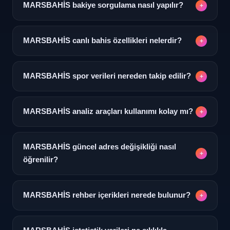
cüzdan dahil çoklu ödeme yöntemi sunulmaktadır.
MARSBAHİS bakiye sorgulama nasıl yapılır?
+
Hesap panelinden bakiye bilgilerinize anlık
ulaşabilirsiniz. Bakiye geçmişi ve işlem detayları da bu
MARSBAHİS canlı bahis özellikleri nelerdir?
+
bölümde görüntülenir.
Canlı bahis bölümünde 40'tan fazla spor dalında anlık
oranlar ve maç içi istatistikler sunulmaktadır. Oran
MARSBAHİS spor verileri nereden takip edilir?
+
güncellemeleri saniyeler içinde yansıtılır.
Spor verileri ve istatistik bölümünden anlık veriler
izlenebilir. Futbol, basketbol ve tenis başta olmak üzere
MARSBAHİS analiz araçları kullanımı kolay mı?
+
tüm dallar kapsanmaktadır.
Analiz araçları sezgisel arayüzüyle kolayca kullanılabilir.
Rehber bölümünde adım adım kullanım kılavuzları
MARSBAHİS güncel adres değişikliği nasıl
+
mevcuttur.
öğrenilir?
Bu bilgi platformunu düzenli takip ederek güncel adres
bilgisine her zaman ulaşabilirsiniz. Bildirim sistemi de
MARSBAHİS rehber içerikleri nerede bulunur?
+
mevcuttur.
Rehber bölümünde tüm kullanım kılavuzları, giriş yap
adımları ve platform özellikleri detaylı şekilde