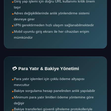
Giriş yap işlemi için doğru URL kullanımı kritik önem
taşır
Adres değişikliklerinde anlık yönlendirme sistemi
devreye girer
VPN gerektirmeden hızlı ulaşım sağlanabilmektedir
Mobil uyumlu giriş ekranı ile her cihazdan erişim
mümkündür
💳 Para Yatır & Bakiye Yönetimi
Para yatır işlemleri için çoklu ödeme altyapısı
mevcuttur
Bakiye sorgulama hesap panelinden anlık yapılabilir
Minimum para yatır limitleri ödeme yöntemine göre
değişir
Bakiye transferleri güvenli şifreleme protokolleriyle