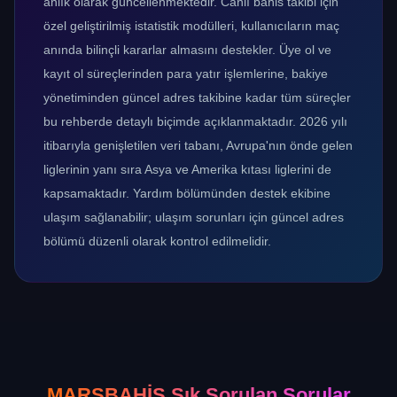
anlık olarak güncellenmektedir. Canlı bahis takibi için
özel geliştirilmiş istatistik modülleri, kullanıcıların maç
anında bilinçli kararlar almasını destekler. Üye ol ve
kayıt ol süreçlerinden para yatır işlemlerine, bakiye
yönetiminden güncel adres takibine kadar tüm süreçler
bu rehberde detaylı biçimde açıklanmaktadır. 2026 yılı
itibarıyla genişletilen veri tabanı, Avrupa'nın önde gelen
liglerinin yanı sıra Asya ve Amerika kıtası liglerini de
kapsamaktadır. Yardım bölümünden destek ekibine
ulaşım sağlanabilir; ulaşım sorunları için güncel adres
bölümü düzenli olarak kontrol edilmelidir.
MARSBAHİS Sık Sorulan Sorular