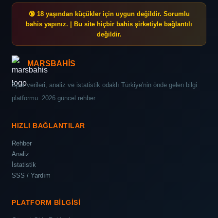
🔞 18 yaşından küçükler için uygun değildir. Sorumlu
bahis yapınız. | Bu site hiçbir bahis şirketiyle bağlantılı
değildir.
MARSBAHİS
Spor verileri, analiz ve istatistik odaklı Türkiye'nin önde gelen bilgi
platformu. 2026 güncel rehber.
HIZLI BAĞLANTILAR
Rehber
Analiz
İstatistik
SSS / Yardım
PLATFORM BILGISI