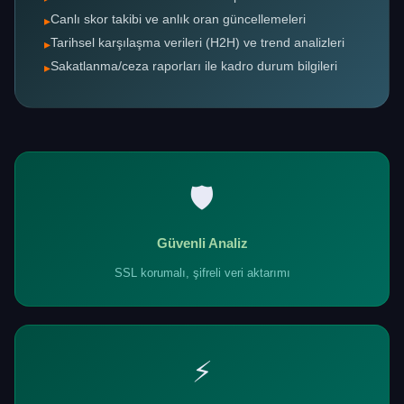
Canlı skor takibi ve anlık oran güncellemeleri
Tarihsel karşılaşma verileri (H2H) ve trend analizleri
Sakatlanma/ceza raporları ile kadro durum bilgileri
🛡️
Güvenli Analiz
SSL korumalı, şifreli veri aktarımı
⚡