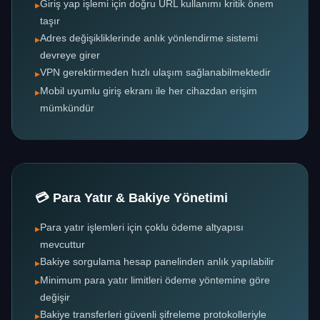
Giriş yap işlemi için doğru URL kullanımı kritik önem
taşır
Adres değişikliklerinde anlık yönlendirme sistemi
devreye girer
VPN gerektirmeden hızlı ulaşım sağlanabilmektedir
Mobil uyumlu giriş ekranı ile her cihazdan erişim
mümkündür
💳 Para Yatır & Bakiye Yönetimi
Para yatır işlemleri için çoklu ödeme altyapısı
mevcuttur
Bakiye sorgulama hesap panelinden anlık yapılabilir
Minimum para yatır limitleri ödeme yöntemine göre
değişir
Bakiye transferleri güvenli şifreleme protokolleriyle