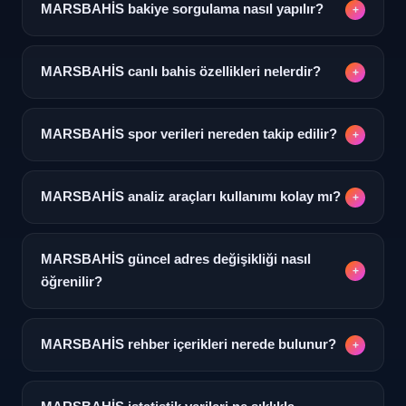
cüzdan dahil çoklu ödeme yöntemi sunulmaktadır.
MARSBAHİS bakiye sorgulama nasıl yapılır?
+
Hesap panelinden bakiye bilgilerinize anlık
ulaşabilirsiniz. Bakiye geçmişi ve işlem detayları da bu
MARSBAHİS canlı bahis özellikleri nelerdir?
+
bölümde görüntülenir.
Canlı bahis bölümünde 40'tan fazla spor dalında anlık
oranlar ve maç içi istatistikler sunulmaktadır. Oran
MARSBAHİS spor verileri nereden takip edilir?
+
güncellemeleri saniyeler içinde yansıtılır.
Spor verileri ve istatistik bölümünden anlık veriler
izlenebilir. Futbol, basketbol ve tenis başta olmak üzere
MARSBAHİS analiz araçları kullanımı kolay mı?
+
tüm dallar kapsanmaktadır.
Analiz araçları sezgisel arayüzüyle kolayca kullanılabilir.
Rehber bölümünde adım adım kullanım kılavuzları
MARSBAHİS güncel adres değişikliği nasıl
+
mevcuttur.
öğrenilir?
Bu bilgi platformunu düzenli takip ederek güncel adres
bilgisine her zaman ulaşabilirsiniz. Bildirim sistemi de
MARSBAHİS rehber içerikleri nerede bulunur?
+
mevcuttur.
Rehber bölümünde tüm kullanım kılavuzları, giriş yap
adımları ve platform özellikleri detaylı şekilde