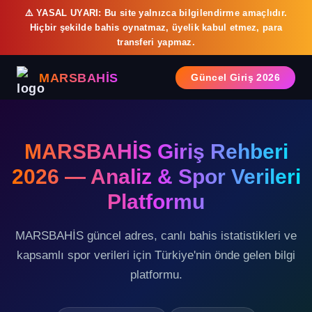
⚠️ YASAL UYARI: Bu site yalnızca bilgilendirme amaçlıdır.
Hiçbir şekilde bahis oynatmaz, üyelik kabul etmez, para
transferi yapmaz.
MARSBAHİS
Güncel Giriş 2026
MARSBAHİS Giriş Rehberi
2026 — Analiz & Spor Verileri
Platformu
MARSBAHİS güncel adres, canlı bahis istatistikleri ve
kapsamlı spor verileri için Türkiye'nin önde gelen bilgi
platformu.