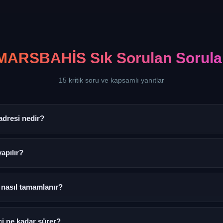
MARSBAHİS Sık Sorulan Sorula
15 kritik soru ve kapsamlı yanıtlar
dresi nedir?
i platformu üzerinden anlık olarak ulaşabilirsiniz. Adres değişikliklerin
apılır?
yap butonunu kullanarak hesabınıza erişebilirsiniz. Doğru URL kullanımı 
nasıl tamamlanır?
ıt sürecini başlatabilirsiniz. Doğrulama adımları tamamlandıktan sonra 
i ne kadar sürer?