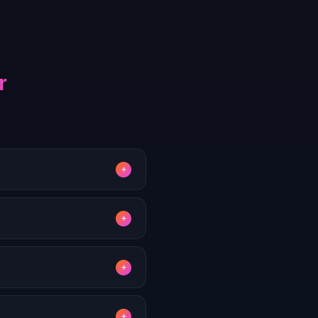
r
+
de yönlendirme sistemi
+
kesintisiz bağlantı için
+
hesabınız aktif hale gelir.
+