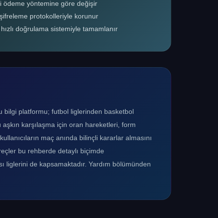
ri ödeme yöntemine göre değişir
 şifreleme protokolleriyle korunur
i hızlı doğrulama sistemiyle tamamlanır
u bilgi platformu; futbol liglerinden basketbol
 aşkın karşılaşma için oran hareketleri, form
, kullanıcıların maç anında bilinçli kararlar almasını
üreçler bu rehberde detaylı biçimde
ıtası liglerini de kapsamaktadır. Yardım bölümünden