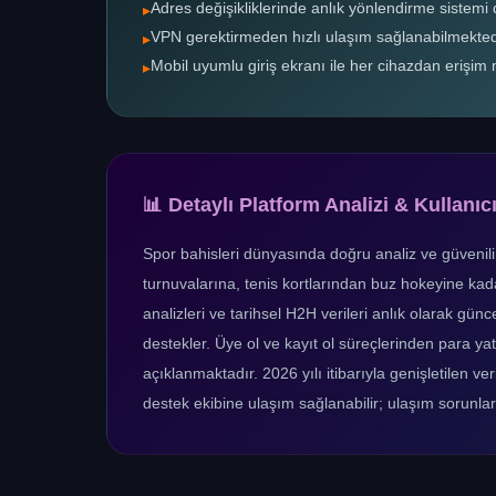
Adres değişikliklerinde anlık yönlendirme sistemi 
VPN gerektirmeden hızlı ulaşım sağlanabilmekted
Mobil uyumlu giriş ekranı ile her cihazdan eriş
📊 Detaylı Platform Analizi & Kullanıc
Spor bahisleri dünyasında doğru analiz ve güvenilir i
turnuvalarına, tenis kortlarından buz hokeyine kad
analizleri ve tarihsel H2H verileri anlık olarak günce
destekler. Üye ol ve kayıt ol süreçlerinden para y
açıklanmaktadır. 2026 yılı itibarıyla genişletilen 
destek ekibine ulaşım sağlanabilir; ulaşım sorunlar