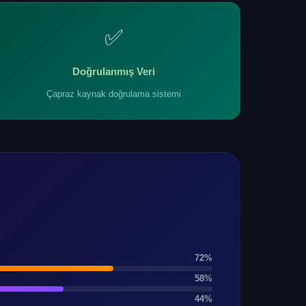
✅
Doğrulanmış Veri
Çapraz kaynak doğrulama sistemi
72%
58%
44%