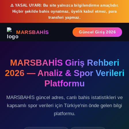
⚠️ YASAL UYARI: Bu site yalnızca bilgilendirme amaçlıdır.
Hiçbir şekilde bahis oynatmaz, üyelik kabul etmez, para
transferi yapmaz.
MARSBAHİS
Güncel Giriş 2026
MARSBAHİS Giriş Rehberi
2026 — Analiz & Spor Verileri
Platformu
MARSBAHİS güncel adres, canlı bahis istatistikleri ve
kapsamlı spor verileri için Türkiye'nin önde gelen bilgi
platformu.