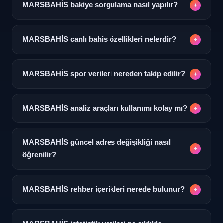
cüzdan dahil çoklu ödeme yöntemi sunulmaktadır.
MARSBAHİS bakiye sorgulama nasıl yapılır?
+
Hesap panelinden bakiye bilgilerinize anlık
ulaşabilirsiniz. Bakiye geçmişi ve işlem detayları da bu
MARSBAHİS canlı bahis özellikleri nelerdir?
+
bölümde görüntülenir.
Canlı bahis bölümünde 40'tan fazla spor dalında anlık
oranlar ve maç içi istatistikler sunulmaktadır. Oran
MARSBAHİS spor verileri nereden takip edilir?
+
güncellemeleri saniyeler içinde yansıtılır.
Spor verileri ve istatistik bölümünden anlık veriler
izlenebilir. Futbol, basketbol ve tenis başta olmak üzere
MARSBAHİS analiz araçları kullanımı kolay mı?
+
tüm dallar kapsanmaktadır.
Analiz araçları sezgisel arayüzüyle kolayca kullanılabilir.
Rehber bölümünde adım adım kullanım kılavuzları
MARSBAHİS güncel adres değişikliği nasıl
+
mevcuttur.
öğrenilir?
Bu bilgi platformunu düzenli takip ederek güncel adres
bilgisine her zaman ulaşabilirsiniz. Bildirim sistemi de
MARSBAHİS rehber içerikleri nerede bulunur?
+
mevcuttur.
Rehber bölümünde tüm kullanım kılavuzları, giriş yap
adımları ve platform özellikleri detaylı şekilde