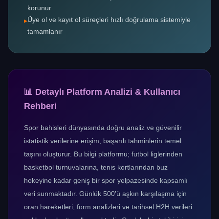
korunur
Üye ol ve kayıt ol süreçleri hızlı doğrulama sistemiyle
tamamlanır
📊 Detaylı Platform Analizi & Kullanıcı
Rehberi
Spor bahisleri dünyasında doğru analiz ve güvenilir
istatistik verilerine erişim, başarılı tahminlerin temel
taşını oluşturur. Bu bilgi platformu; futbol liglerinden
basketbol turnuvalarına, tenis kortlarından buz
hokeyine kadar geniş bir spor yelpazesinde kapsamlı
veri sunmaktadır. Günlük 500'ü aşkın karşılaşma için
oran hareketleri, form analizleri ve tarihsel H2H verileri