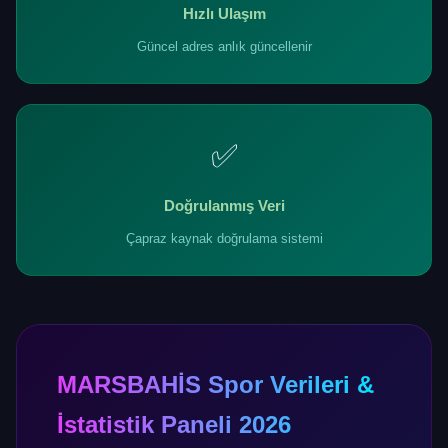
Hızlı Ulaşım
Güncel adres anlık güncellenir
✅
Doğrulanmış Veri
Çapraz kaynak doğrulama sistemi
MARSBAHİS Spor Verileri &
İstatistik Paneli 2026