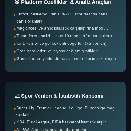
🎯 Platform Özellikleri & Analiz Araçları
Futbol, basketbol, tenis ve 40+ spor dalında canlı
bahis oranları
Maç öncesi ve anlık istatistik karşılaştırma modülü
Takım form analizi — son 10 maç performans skoru
Kart, korner ve gol beklenti değerleri (xG verileri)
Oran hareketleri ve piyasa değişim grafikleri
Güncel adres yönlendirme sistemi ile kesintisiz ulaşım
📈 Spor Verileri & İstatistik Kapsamı
Süper Lig, Premier League, La Liga, Bundesliga maç
verileri
NBA, EuroLeague, FIBA basketbol istatistik arşivi
ATP/WTA tenis turnuva analiz raporları