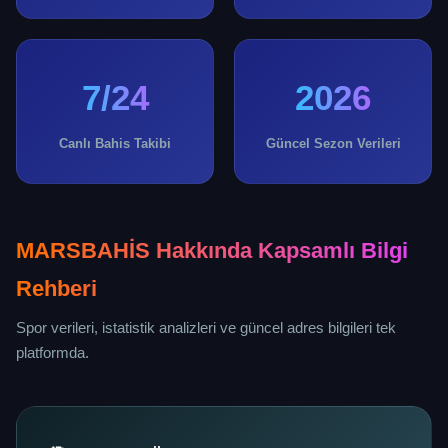
7/24
2026
Canlı Bahis Takibi
Güncel Sezon Verileri
MARSBAHİS Hakkında Kapsamlı Bilgi
Rehberi
Spor verileri, istatistik analizleri ve güncel adres bilgileri tek
platformda.