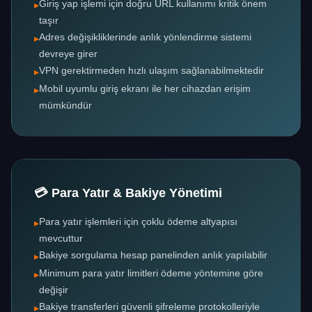
Giriş yap işlemi için doğru URL kullanımı kritik önem
taşır
Adres değişikliklerinde anlık yönlendirme sistemi
devreye girer
VPN gerektirmeden hızlı ulaşım sağlanabilmektedir
Mobil uyumlu giriş ekranı ile her cihazdan erişim
mümkündür
💳 Para Yatır & Bakiye Yönetimi
Para yatır işlemleri için çoklu ödeme altyapısı
mevcuttur
Bakiye sorgulama hesap panelinden anlık yapılabilir
Minimum para yatır limitleri ödeme yöntemine göre
değişir
Bakiye transferleri güvenli şifreleme protokolleriyle