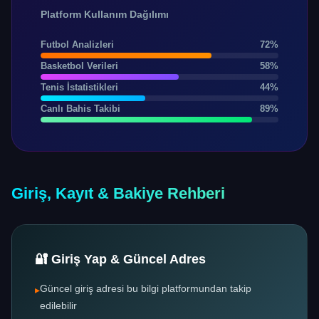
Platform Kullanım Dağılımı
Futbol Analizleri
72%
Basketbol Verileri
58%
Tenis İstatistikleri
44%
Canlı Bahis Takibi
89%
Giriş, Kayıt & Bakiye Rehberi
🔐 Giriş Yap & Güncel Adres
Güncel giriş adresi bu bilgi platformundan takip
edilebilir