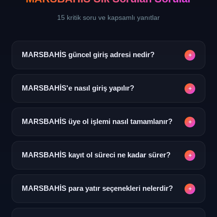
15 kritik soru ve kapsamlı yanıtlar
MARSBAHİS güncel giriş adresi nedir?
+
Güncel adres bilgisine bu bilgi platformu üzerinden anlık
olarak ulaşabilirsiniz. Adres değişikliklerinde yönlendirme
MARSBAHİS'e nasıl giriş yapılır?
+
sistemi otomatik devreye girer.
Güncel adres üzerinden giriş yap butonunu kullanarak
hesabınıza erişebilirsiniz. Doğru URL kullanımı kesintisiz
MARSBAHİS üye ol işlemi nasıl tamamlanır?
+
bağlantı için önemlidir.
Üye ol formunu doldurarak kayıt sürecini
başlatabilirsiniz. Doğrulama adımları tamamlandıktan
MARSBAHİS kayıt ol süreci ne kadar sürer?
+
sonra hesabınız aktif hale gelir.
Kayıt ol işlemi ortalama 2-3 dakika içinde
tamamlanmaktadır. Kimlik doğrulama adımı ek süre
MARSBAHİS para yatır seçenekleri nelerdir?
+
gerektirebilir.
Para yatır işlemleri için banka havalesi, kredi kartı ve e-