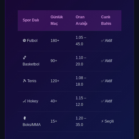
Günlük
Oran
Canlı
Spor Dalı
Maç
Aralığı
Bahis
1.05 –
⚽ Futbol
180+
✅ Aktif
45.0
🏀
1.10 –
90+
✅ Aktif
Basketbol
20.0
1.08 –
🎾 Tenis
120+
✅ Aktif
18.0
1.15 –
🏒 Hokey
40+
✅ Aktif
12.0
🥊
1.20 –
15+
⚡ Seçili
Boks/MMA
35.0