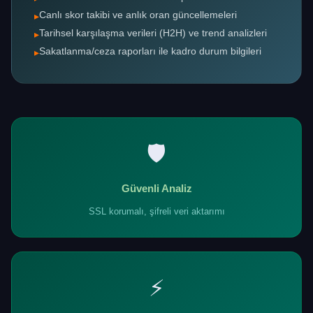
Canlı skor takibi ve anlık oran güncellemeleri
Tarihsel karşılaşma verileri (H2H) ve trend analizleri
Sakatlanma/ceza raporları ile kadro durum bilgileri
🛡️
Güvenli Analiz
SSL korumalı, şifreli veri aktarımı
⚡