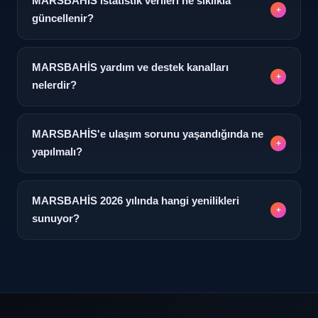
MARSBAHİS istatistik verileri ne sıklıkla
+
açıklanmaktadır.
güncellenir?
İstatistik verileri anlık güncellenmektedir. Doğrulanmış
veri kaynakları kullanılarak yüksek doğruluk oranı
MARSBAHİS yardım ve destek kanalları
+
sağlanmaktadır.
nelerdir?
Yardım bölümünden canlı destek, e-posta ve SSS
kanallarına ulaşım sağlanabilmektedir. 7/24 destek
MARSBAHİS'e ulaşım sorunu yaşandığında ne
+
hizmeti mevcuttur.
yapılmalı?
Ulaşım sorunu yaşandığında öncelikle güncel adres
bölümü kontrol edilmeli, ardından yardım kanallarına
MARSBAHİS 2026 yılında hangi yenilikleri
+
başvurulmalıdır.
sunuyor?
2026 yılında geliştirilmiş analiz araçları, genişletilmiş
spor verileri ve yenilenen canlı bahis arayüzü kullanıcı
deneyimini üst seviyeye taşımaktadır.