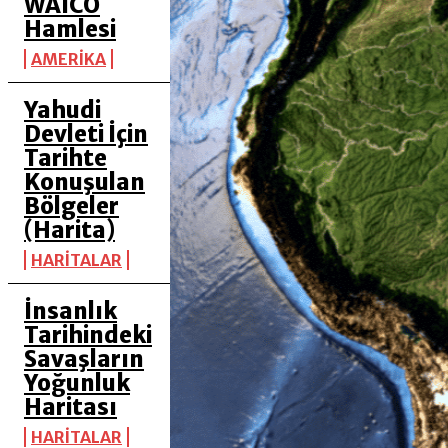
WAICO
Hamlesi
AMERİKA
Yahudi
Devleti İçin
Tarihte
Konuşulan
Bölgeler
(Harita)
HARİTALAR
İnsanlık
Tarihindeki
Savaşların
Yoğunluk
Haritası
HARİTALAR