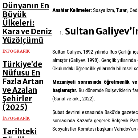
Dünyanın En
Anahtar Kelimeler:
Sosyalizm, Turan, Cedi
Büyük
Ülkeleri:
Sultan Galiyev’i
Kara ve Deniz
Yüzölçümü
İNFOGRAFİK
Sultan Galiyev, 1892 yılında Rus Çarlığı 
almıştır (Galiyev, 1998). Gençlik yılların
Türkiye’de
Okulundaki öğrencilik yıllarında bilimsel s
Nüfusu En
Fazla Artan
Mezuniyeti sonrasında öğretmenlik ve 
ve Azalan
başlamıştır.
Bu dönemde Bolşeviklerin faal
Şehirler
(Günal ve ark., 2022).
(2025)
Şubat devrimi esnasında Bakü’de gazetecil
İNFOGRAFİK
sonrasında Kazan’a geçerek Bolşevik Par
Sosyalistler Komitesi başkanı Vahidov’un 
Tarihteki