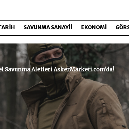
TARİH
SAVUNMA SANAYİİ
EKONOMİ
GÖRS
sel Savunma Aletleri AskerMarketi.com'da!