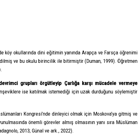
nde köy okullarında dini eğitimin yanında Arapça ve Farsça öğrenimi
ilmiş ve bu okulu birincilik ile bitirmiştir (Duman, 1999). Öğretmen
).
devrimci grupları örgütleyip Çarlığa karşı mücadele vermeye
enşeviklere ise katılmak istemediği için uzak durduğunu söylemiştir
slümanları Kongresi’nde dinleyici olmak için Moskova’ya gitmiş ve
avunulmasında önemli görevler almış olmasının yanı sıra Müslüman
dagnolo, 2013; Günal ve ark., 2022).