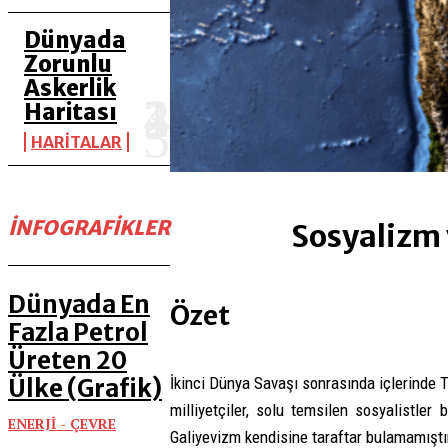
Dünyada
Zorunlu
Askerlik
Haritası
HARİTALAR
İNFOGRAFIKLER
Sosyalizm 
Dünyada En
Özet
Fazla Petrol
Üreten 20
Ülke (Grafik)
İkinci Dünya Savaşı sonrasında içlerinde 
milliyetçiler, solu temsilen sosyalistler
ENERJİ - ÇEVRE
Galiyevizm kendisine taraftar bulamamıştır