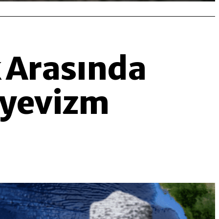
k Arasında
liyevizm