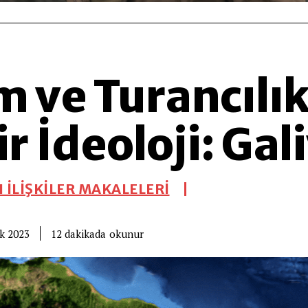
m ve Turancılı
r İdeoloji: Ga
 İLİŞKİLER MAKALELERİ
okunur
12
dakikada
k 2023