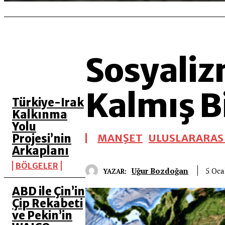
Sosyaliz
SON 5 YAZI
Kalmış Bi
Türkiye-Irak
Kalkınma
Yolu
Projesi’nin
MANŞET
ULUSLARARASI
Arkaplanı
BÖLGELER
Uğur Bozdoğan
5 Oca
YAZAR:
ABD ile Çin’in
Çip Rekabeti
ve Pekin’in