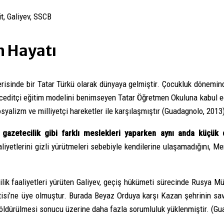
t, Galiyev, SSCB
n Hayatı
içerisinde bir Tatar Türkü olarak dünyaya gelmiştir. Çocukluk dönemi
da ceditçi eğitim modelini benimseyen Tatar Öğretmen Okuluna kabul ed
osyalizm ve milliyetçi hareketler ile karşılaşmıştır (Guadagnolo, 2013
gazetecilik gibi farklı meslekleri yaparken aynı anda küçük 
iyetlerini gizli yürütmeleri sebebiyle kendilerine ulaşamadığını, M
ik faaliyetleri yürüten Galiyev, geçiş hükümeti sürecinde Rusya Mü
tisi’ne üye olmuştur. Burada Beyaz Orduya karşı Kazan şehrinin s
öldürülmesi sonucu üzerine daha fazla sorumluluk yüklenmiştir. (Gua