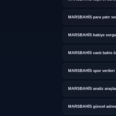
Kayıt ol işlemi ortalama 2-3 
MARSBAHİS para yatır seç
Para yatır işlemleri için ban
MARSBAHİS bakiye sorgula
Hesap panelinden bakiye bilgi
MARSBAHİS canlı bahis öze
Canlı bahis bölümünde 40'tan 
içinde yansıtılır.
MARSBAHİS spor verileri n
Spor verileri ve istatistik bö
kapsanmaktadır.
MARSBAHİS analiz araçları
Analiz araçları sezgisel aray
MARSBAHİS güncel adres de