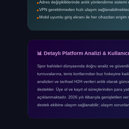
Adres değişikliklerinde anlık yönlendirme sistemi 
VPN gerektirmeden hızlı ulaşım sağlanabilmekted
Mobil uyumlu giriş ekranı ile her cihazdan eriş
📊 Detaylı Platform Analizi & Kullanıc
Spor bahisleri dünyasında doğru analiz ve güvenilir i
turnuvalarına, tenis kortlarından buz hokeyine kad
analizleri ve tarihsel H2H verileri anlık olarak günce
destekler. Üye ol ve kayıt ol süreçlerinden para y
açıklanmaktadır. 2026 yılı itibarıyla genişletilen 
destek ekibine ulaşım sağlanabilir; ulaşım sorunlar