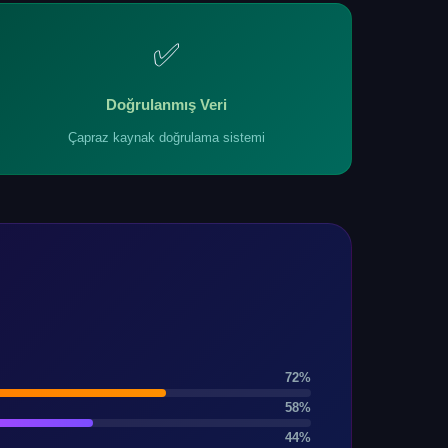
✅
Doğrulanmış Veri
Çapraz kaynak doğrulama sistemi
72%
58%
44%