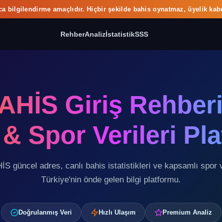
a bilgilendirme amaçlıdır. Hiçbir şekilde bahis oynatmaz, üyelik kab
Rehber
Analiz
İstatistik
SSS
HİS Giriş Rehberi
 & Spor Verileri Pl
güncel adres, canlı bahis istatistikleri ve kapsamlı spor ve
Türkiye'nin önde gelen bilgi platformu.
Doğrulanmış Veri
Hızlı Ulaşım
Premium Analiz