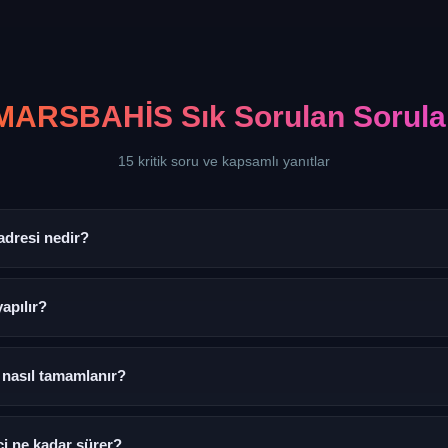
MARSBAHİS Sık Sorulan Sorula
15 kritik soru ve kapsamlı yanıtlar
dresi nedir?
i platformu üzerinden anlık olarak ulaşabilirsiniz. Adres değişikliklerin
apılır?
yap butonunu kullanarak hesabınıza erişebilirsiniz. Doğru URL kullanımı 
nasıl tamamlanır?
ıt sürecini başlatabilirsiniz. Doğrulama adımları tamamlandıktan sonra 
i ne kadar sürer?