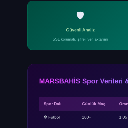
🛡️
Güvenli Analiz
SSL korumalı, şifreli veri aktarımı
MARSBAHİS Spor Verileri & 
Spor Dalı
Günlük Maç
Oran
⚽ Futbol
180+
1.05