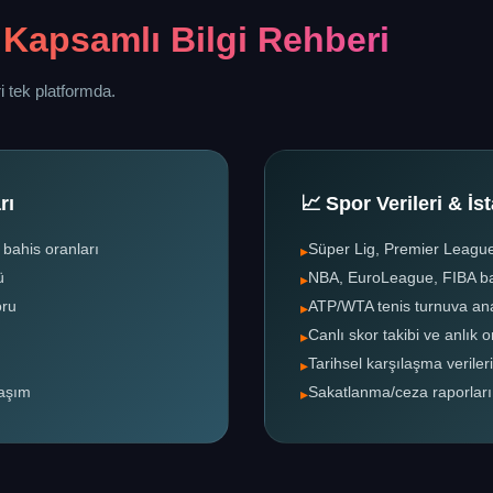
apsamlı Bilgi Rehberi
ri tek platformda.
rı
📈 Spor Verileri & İs
 bahis oranları
Süper Lig, Premier League,
ü
NBA, EuroLeague, FIBA bask
oru
ATP/WTA tenis turnuva anal
Canlı skor takibi ve anlık 
Tarihsel karşılaşma veriler
laşım
Sakatlanma/ceza raporları 