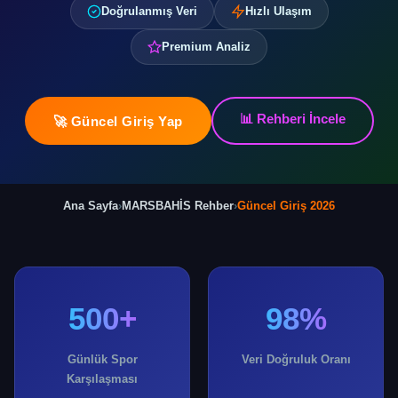
Doğrulanmış Veri
Hızlı Ulaşım
Premium Analiz
📊 Rehberi İncele
🚀 Güncel Giriş Yap
Ana Sayfa
›
MARSBAHİS Rehber
›
Güncel Giriş 2026
500+
98%
Günlük Spor
Veri Doğruluk Oranı
Karşılaşması