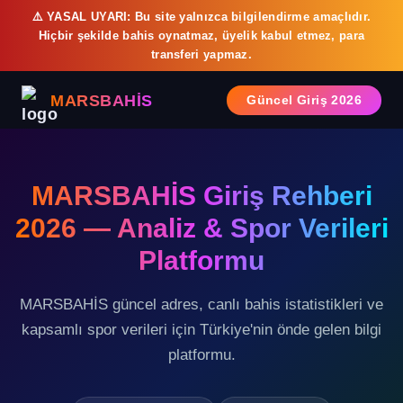
⚠️ YASAL UYARI: Bu site yalnızca bilgilendirme amaçlıdır.
Hiçbir şekilde bahis oynatmaz, üyelik kabul etmez, para
transferi yapmaz.
MARSBAHİS
Güncel Giriş 2026
MARSBAHİS Giriş Rehberi
2026 — Analiz & Spor Verileri
Platformu
MARSBAHİS güncel adres, canlı bahis istatistikleri ve
kapsamlı spor verileri için Türkiye'nin önde gelen bilgi
platformu.