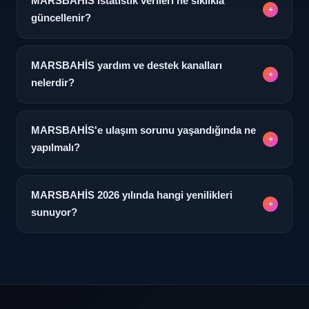
MARSBAHİS istatistik verileri ne sıklıkla
+
açıklanmaktadır.
güncellenir?
İstatistik verileri anlık güncellenmektedir. Doğrulanmış
veri kaynakları kullanılarak yüksek doğruluk oranı
MARSBAHİS yardım ve destek kanalları
+
sağlanmaktadır.
nelerdir?
Yardım bölümünden canlı destek, e-posta ve SSS
kanallarına ulaşım sağlanabilmektedir. 7/24 destek
MARSBAHİS'e ulaşım sorunu yaşandığında ne
+
hizmeti mevcuttur.
yapılmalı?
Ulaşım sorunu yaşandığında öncelikle güncel adres
bölümü kontrol edilmeli, ardından yardım kanallarına
MARSBAHİS 2026 yılında hangi yenilikleri
+
başvurulmalıdır.
sunuyor?
2026 yılında geliştirilmiş analiz araçları, genişletilmiş
spor verileri ve yenilenen canlı bahis arayüzü kullanıcı
deneyimini üst seviyeye taşımaktadır.