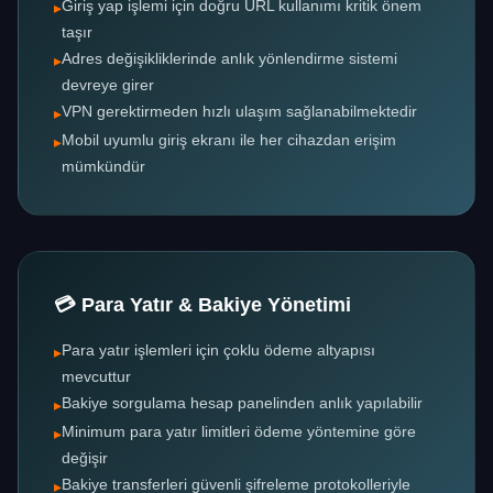
Giriş yap işlemi için doğru URL kullanımı kritik önem
taşır
Adres değişikliklerinde anlık yönlendirme sistemi
devreye girer
VPN gerektirmeden hızlı ulaşım sağlanabilmektedir
Mobil uyumlu giriş ekranı ile her cihazdan erişim
mümkündür
💳 Para Yatır & Bakiye Yönetimi
Para yatır işlemleri için çoklu ödeme altyapısı
mevcuttur
Bakiye sorgulama hesap panelinden anlık yapılabilir
Minimum para yatır limitleri ödeme yöntemine göre
değişir
Bakiye transferleri güvenli şifreleme protokolleriyle