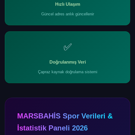
Hızlı Ulaşım
Güncel adres anlık güncellenir
✅
Doğrulanmış Veri
Çapraz kaynak doğrulama sistemi
MARSBAHİS Spor Verileri &
İstatistik Paneli 2026