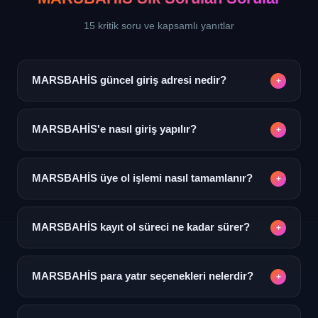
15 kritik soru ve kapsamlı yanıtlar
MARSBAHİS güncel giriş adresi nedir?
+
Güncel adres bilgisine bu bilgi platformu üzerinden anlık
olarak ulaşabilirsiniz. Adres değişikliklerinde yönlendirme
MARSBAHİS'e nasıl giriş yapılır?
+
sistemi otomatik devreye girer.
Güncel adres üzerinden giriş yap butonunu kullanarak
hesabınıza erişebilirsiniz. Doğru URL kullanımı kesintisiz
MARSBAHİS üye ol işlemi nasıl tamamlanır?
+
bağlantı için önemlidir.
Üye ol formunu doldurarak kayıt sürecini
başlatabilirsiniz. Doğrulama adımları tamamlandıktan
MARSBAHİS kayıt ol süreci ne kadar sürer?
+
sonra hesabınız aktif hale gelir.
Kayıt ol işlemi ortalama 2-3 dakika içinde
tamamlanmaktadır. Kimlik doğrulama adımı ek süre
MARSBAHİS para yatır seçenekleri nelerdir?
+
gerektirebilir.
Para yatır işlemleri için banka havalesi, kredi kartı ve e-