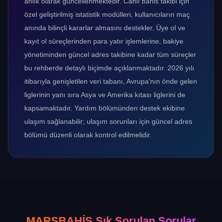
anlık olarak güncellenmektedir. Canlı bahis takibi için
özel geliştirilmiş istatistik modülleri, kullanıcıların maç
anında bilinçli kararlar almasını destekler. Üye ol ve
kayıt ol süreçlerinden para yatır işlemlerine, bakiye
yönetiminden güncel adres takibine kadar tüm süreçler
bu rehberde detaylı biçimde açıklanmaktadır. 2026 yılı
itibarıyla genişletilen veri tabanı, Avrupa'nın önde gelen
liglerinin yanı sıra Asya ve Amerika kıtası liglerini de
kapsamaktadır. Yardım bölümünden destek ekibine
ulaşım sağlanabilir; ulaşım sorunları için güncel adres
bölümü düzenli olarak kontrol edilmelidir.
MARSBAHİS Sık Sorulan Sorular