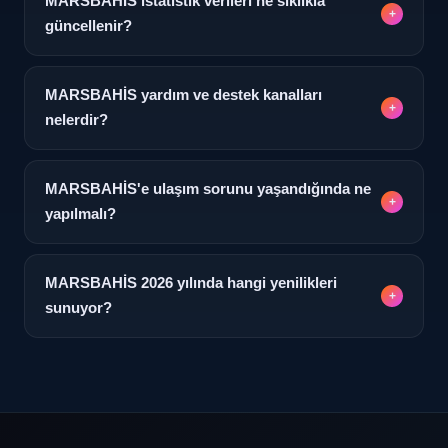
MARSBAHİS istatistik verileri ne sıklıkla
+
açıklanmaktadır.
güncellenir?
İstatistik verileri anlık güncellenmektedir. Doğrulanmış
veri kaynakları kullanılarak yüksek doğruluk oranı
MARSBAHİS yardım ve destek kanalları
+
sağlanmaktadır.
nelerdir?
Yardım bölümünden canlı destek, e-posta ve SSS
kanallarına ulaşım sağlanabilmektedir. 7/24 destek
MARSBAHİS'e ulaşım sorunu yaşandığında ne
+
hizmeti mevcuttur.
yapılmalı?
Ulaşım sorunu yaşandığında öncelikle güncel adres
bölümü kontrol edilmeli, ardından yardım kanallarına
MARSBAHİS 2026 yılında hangi yenilikleri
+
başvurulmalıdır.
sunuyor?
2026 yılında geliştirilmiş analiz araçları, genişletilmiş
spor verileri ve yenilenen canlı bahis arayüzü kullanıcı
deneyimini üst seviyeye taşımaktadır.