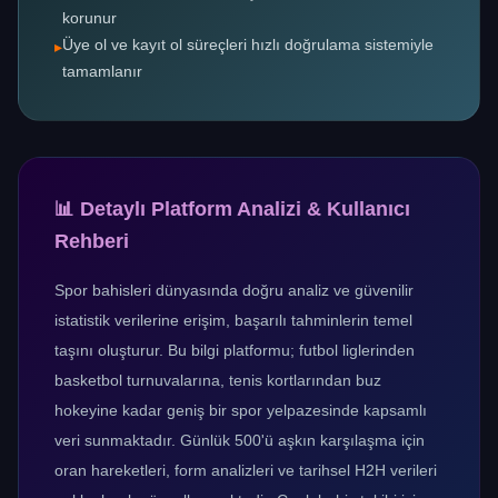
korunur
Üye ol ve kayıt ol süreçleri hızlı doğrulama sistemiyle
tamamlanır
📊 Detaylı Platform Analizi & Kullanıcı
Rehberi
Spor bahisleri dünyasında doğru analiz ve güvenilir
istatistik verilerine erişim, başarılı tahminlerin temel
taşını oluşturur. Bu bilgi platformu; futbol liglerinden
basketbol turnuvalarına, tenis kortlarından buz
hokeyine kadar geniş bir spor yelpazesinde kapsamlı
veri sunmaktadır. Günlük 500'ü aşkın karşılaşma için
oran hareketleri, form analizleri ve tarihsel H2H verileri