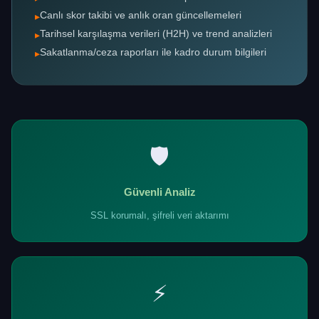
Canlı skor takibi ve anlık oran güncellemeleri
Tarihsel karşılaşma verileri (H2H) ve trend analizleri
Sakatlanma/ceza raporları ile kadro durum bilgileri
🛡️
Güvenli Analiz
SSL korumalı, şifreli veri aktarımı
⚡