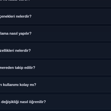
dakika içinde tamamlanmaktadır. Kimlik doğrulama adımı ek süre gerektir
enekleri nelerdir?
ka havalesi, kredi kartı ve e-cüzdan dahil çoklu ödeme yöntemi sunulmak
ma nasıl yapılır?
lerinize anlık ulaşabilirsiniz. Bakiye geçmişi ve işlem detayları da bu b
llikleri nelerdir?
fazla spor dalında anlık oranlar ve maç içi istatistikler sunulmaktadır.
ereden takip edilir?
lümünden anlık veriler izlenebilir. Futbol, basketbol ve tenis başta olmak 
 kullanımı kolay mı?
üzüyle kolayca kullanılabilir. Rehber bölümünde adım adım kullanım kıla
ğişikliği nasıl öğrenilir?