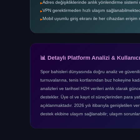
Adres değişikliklerinde anlık yönlendirme sistemi 
VPN gerektirmeden hızlı ulaşım sağlanabilmekted
Mobil uyumlu giriş ekranı ile her cihazdan eriş
📊 Detaylı Platform Analizi & Kullanıc
Spor bahisleri dünyasında doğru analiz ve güvenilir i
turnuvalarına, tenis kortlarından buz hokeyine kad
analizleri ve tarihsel H2H verileri anlık olarak günce
destekler. Üye ol ve kayıt ol süreçlerinden para y
açıklanmaktadır. 2026 yılı itibarıyla genişletilen 
destek ekibine ulaşım sağlanabilir; ulaşım sorunlar