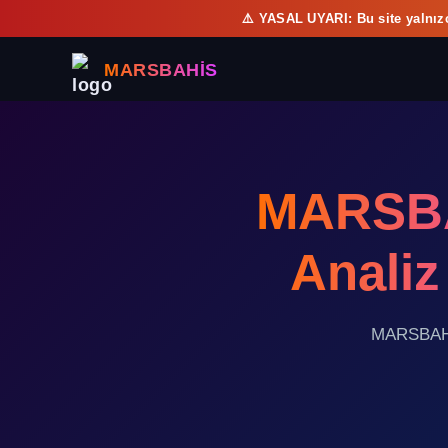
⚠️ YASAL UYARI: Bu site yalnızc
MARSBAHİS
MARSBA
Analiz
MARSBAHİS 