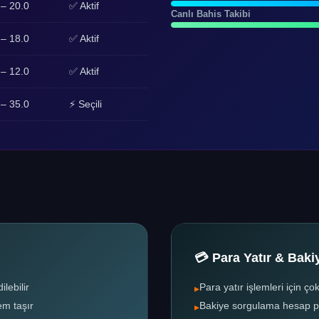
 – 20.0
✅ Aktif
Canlı Bahis Takibi
 – 18.0
✅ Aktif
 – 12.0
✅ Aktif
 – 35.0
⚡ Seçili
💳 Para Yatır & Baki
lebilir
Para yatır işlemleri için ç
em taşır
Bakiye sorgulama hesap pan