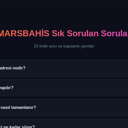
MARSBAHİS Sık Sorulan Sorula
15 kritik soru ve kapsamlı yanıtlar
dresi nedir?
i platformu üzerinden anlık olarak ulaşabilirsiniz. Adres değişikliklerin
apılır?
yap butonunu kullanarak hesabınıza erişebilirsiniz. Doğru URL kullanımı 
nasıl tamamlanır?
ıt sürecini başlatabilirsiniz. Doğrulama adımları tamamlandıktan sonra 
i ne kadar sürer?