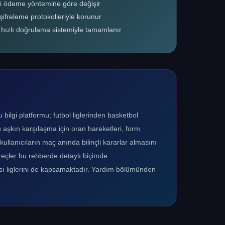
ri ödeme yöntemine göre değişir
 şifreleme protokolleriyle korunur
i hızlı doğrulama sistemiyle tamamlanır
u bilgi platformu; futbol liglerinden basketbol
 aşkın karşılaşma için oran hareketleri, form
, kullanıcıların maç anında bilinçli kararlar almasını
üreçler bu rehberde detaylı biçimde
ıtası liglerini de kapsamaktadır. Yardım bölümünden