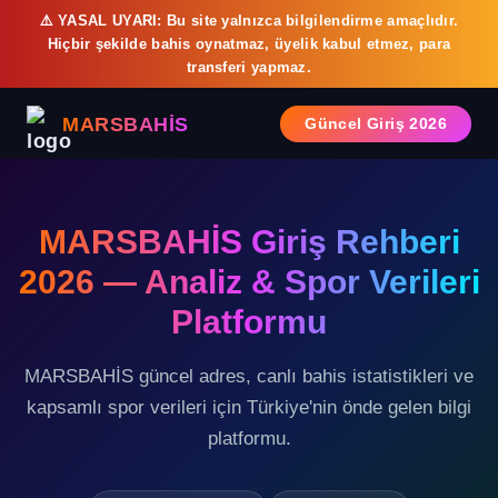
⚠️ YASAL UYARI: Bu site yalnızca bilgilendirme amaçlıdır.
Hiçbir şekilde bahis oynatmaz, üyelik kabul etmez, para
transferi yapmaz.
MARSBAHİS
Güncel Giriş 2026
MARSBAHİS Giriş Rehberi
2026 — Analiz & Spor Verileri
Platformu
MARSBAHİS güncel adres, canlı bahis istatistikleri ve
kapsamlı spor verileri için Türkiye'nin önde gelen bilgi
platformu.