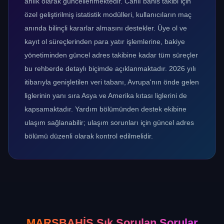
anlık olarak güncellenmektedir. Canlı bahis takibi için
özel geliştirilmiş istatistik modülleri, kullanıcıların maç
anında bilinçli kararlar almasını destekler. Üye ol ve
kayıt ol süreçlerinden para yatır işlemlerine, bakiye
yönetiminden güncel adres takibine kadar tüm süreçler
bu rehberde detaylı biçimde açıklanmaktadır. 2026 yılı
itibarıyla genişletilen veri tabanı, Avrupa'nın önde gelen
liglerinin yanı sıra Asya ve Amerika kıtası liglerini de
kapsamaktadır. Yardım bölümünden destek ekibine
ulaşım sağlanabilir; ulaşım sorunları için güncel adres
bölümü düzenli olarak kontrol edilmelidir.
MARSBAHİS Sık Sorulan Sorular