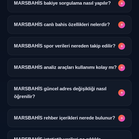
cüzdan dahil çoklu ödeme yöntemi sunulmaktadır.
MARSBAHİS bakiye sorgulama nasıl yapılır?
+
Hesap panelinden bakiye bilgilerinize anlık
ulaşabilirsiniz. Bakiye geçmişi ve işlem detayları da bu
MARSBAHİS canlı bahis özellikleri nelerdir?
+
bölümde görüntülenir.
Canlı bahis bölümünde 40'tan fazla spor dalında anlık
oranlar ve maç içi istatistikler sunulmaktadır. Oran
MARSBAHİS spor verileri nereden takip edilir?
+
güncellemeleri saniyeler içinde yansıtılır.
Spor verileri ve istatistik bölümünden anlık veriler
izlenebilir. Futbol, basketbol ve tenis başta olmak üzere
MARSBAHİS analiz araçları kullanımı kolay mı?
+
tüm dallar kapsanmaktadır.
Analiz araçları sezgisel arayüzüyle kolayca kullanılabilir.
Rehber bölümünde adım adım kullanım kılavuzları
MARSBAHİS güncel adres değişikliği nasıl
+
mevcuttur.
öğrenilir?
Bu bilgi platformunu düzenli takip ederek güncel adres
bilgisine her zaman ulaşabilirsiniz. Bildirim sistemi de
MARSBAHİS rehber içerikleri nerede bulunur?
+
mevcuttur.
Rehber bölümünde tüm kullanım kılavuzları, giriş yap
adımları ve platform özellikleri detaylı şekilde