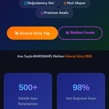
Doğrulanmış Veri
Hızlı Ulaşım
Premium Analiz
📊 Rehberi İncele
🚀 Güncel Giriş Yap
Ana Sayfa
›
MARSBAHİS Rehber
›
Güncel Giriş 2026
500+
98%
Günlük Spor
Veri Doğruluk Oranı
Karşılaşması