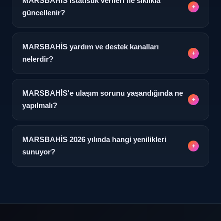
MARSBAHİS istatistik verileri ne sıklıkla
+
açıklanmaktadır.
güncellenir?
İstatistik verileri anlık güncellenmektedir. Doğrulanmış
veri kaynakları kullanılarak yüksek doğruluk oranı
MARSBAHİS yardım ve destek kanalları
+
sağlanmaktadır.
nelerdir?
Yardım bölümünden canlı destek, e-posta ve SSS
kanallarına ulaşım sağlanabilmektedir. 7/24 destek
MARSBAHİS'e ulaşım sorunu yaşandığında ne
+
hizmeti mevcuttur.
yapılmalı?
Ulaşım sorunu yaşandığında öncelikle güncel adres
bölümü kontrol edilmeli, ardından yardım kanallarına
MARSBAHİS 2026 yılında hangi yenilikleri
+
başvurulmalıdır.
sunuyor?
2026 yılında geliştirilmiş analiz araçları, genişletilmiş
spor verileri ve yenilenen canlı bahis arayüzü kullanıcı
deneyimini üst seviyeye taşımaktadır.