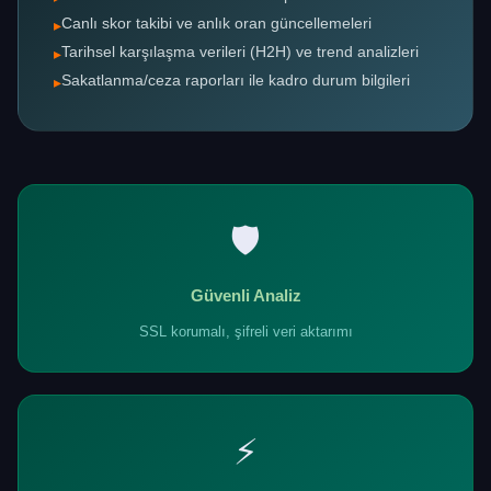
Canlı skor takibi ve anlık oran güncellemeleri
Tarihsel karşılaşma verileri (H2H) ve trend analizleri
Sakatlanma/ceza raporları ile kadro durum bilgileri
🛡️
Güvenli Analiz
SSL korumalı, şifreli veri aktarımı
⚡