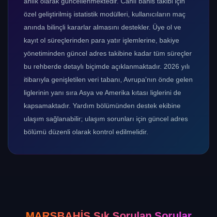
anlık olarak güncellenmektedir. Canlı bahis takibi için
özel geliştirilmiş istatistik modülleri, kullanıcıların maç
anında bilinçli kararlar almasını destekler. Üye ol ve
kayıt ol süreçlerinden para yatır işlemlerine, bakiye
yönetiminden güncel adres takibine kadar tüm süreçler
bu rehberde detaylı biçimde açıklanmaktadır. 2026 yılı
itibarıyla genişletilen veri tabanı, Avrupa'nın önde gelen
liglerinin yanı sıra Asya ve Amerika kıtası liglerini de
kapsamaktadır. Yardım bölümünden destek ekibine
ulaşım sağlanabilir; ulaşım sorunları için güncel adres
bölümü düzenli olarak kontrol edilmelidir.
MARSBAHİS Sık Sorulan Sorular