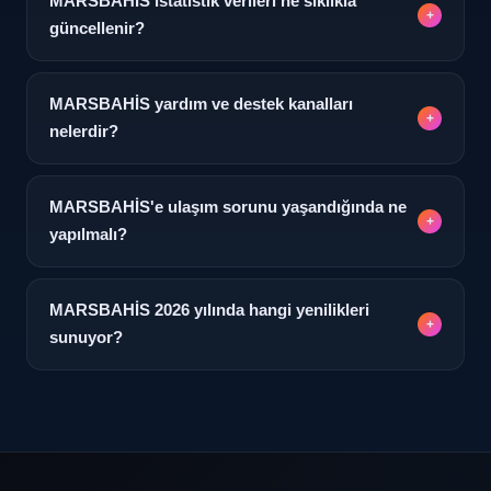
MARSBAHİS istatistik verileri ne sıklıkla
+
açıklanmaktadır.
güncellenir?
İstatistik verileri anlık güncellenmektedir. Doğrulanmış
veri kaynakları kullanılarak yüksek doğruluk oranı
MARSBAHİS yardım ve destek kanalları
+
sağlanmaktadır.
nelerdir?
Yardım bölümünden canlı destek, e-posta ve SSS
kanallarına ulaşım sağlanabilmektedir. 7/24 destek
MARSBAHİS'e ulaşım sorunu yaşandığında ne
+
hizmeti mevcuttur.
yapılmalı?
Ulaşım sorunu yaşandığında öncelikle güncel adres
bölümü kontrol edilmeli, ardından yardım kanallarına
MARSBAHİS 2026 yılında hangi yenilikleri
+
başvurulmalıdır.
sunuyor?
2026 yılında geliştirilmiş analiz araçları, genişletilmiş
spor verileri ve yenilenen canlı bahis arayüzü kullanıcı
deneyimini üst seviyeye taşımaktadır.