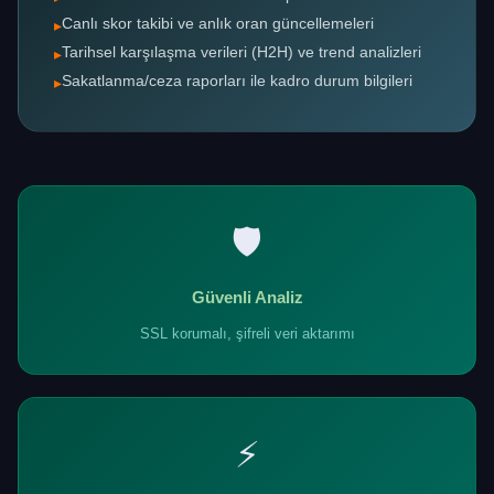
Canlı skor takibi ve anlık oran güncellemeleri
Tarihsel karşılaşma verileri (H2H) ve trend analizleri
Sakatlanma/ceza raporları ile kadro durum bilgileri
🛡️
Güvenli Analiz
SSL korumalı, şifreli veri aktarımı
⚡