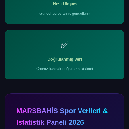
Hızlı Ulaşım
Güncel adres anlık güncellenir
✅
Doğrulanmış Veri
Çapraz kaynak doğrulama sistemi
MARSBAHİS Spor Verileri &
İstatistik Paneli 2026