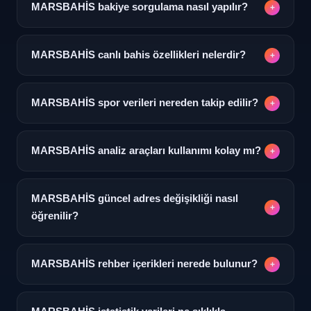
cüzdan dahil çoklu ödeme yöntemi sunulmaktadır.
MARSBAHİS bakiye sorgulama nasıl yapılır?
+
Hesap panelinden bakiye bilgilerinize anlık
ulaşabilirsiniz. Bakiye geçmişi ve işlem detayları da bu
MARSBAHİS canlı bahis özellikleri nelerdir?
+
bölümde görüntülenir.
Canlı bahis bölümünde 40'tan fazla spor dalında anlık
oranlar ve maç içi istatistikler sunulmaktadır. Oran
MARSBAHİS spor verileri nereden takip edilir?
+
güncellemeleri saniyeler içinde yansıtılır.
Spor verileri ve istatistik bölümünden anlık veriler
izlenebilir. Futbol, basketbol ve tenis başta olmak üzere
MARSBAHİS analiz araçları kullanımı kolay mı?
+
tüm dallar kapsanmaktadır.
Analiz araçları sezgisel arayüzüyle kolayca kullanılabilir.
Rehber bölümünde adım adım kullanım kılavuzları
MARSBAHİS güncel adres değişikliği nasıl
+
mevcuttur.
öğrenilir?
Bu bilgi platformunu düzenli takip ederek güncel adres
bilgisine her zaman ulaşabilirsiniz. Bildirim sistemi de
MARSBAHİS rehber içerikleri nerede bulunur?
+
mevcuttur.
Rehber bölümünde tüm kullanım kılavuzları, giriş yap
adımları ve platform özellikleri detaylı şekilde