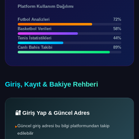
Platform Kullanım Dağılımı
Futbol Analizleri
72%
Basketbol Verileri
58%
Tenis İstatistikleri
44%
Canlı Bahis Takibi
89%
Giriş, Kayıt & Bakiye Rehberi
🔐 Giriş Yap & Güncel Adres
Güncel giriş adresi bu bilgi platformundan takip
edilebilir