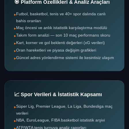
🎯 Platform Özellikleri & Analiz Araçları
Futbol, basketbol, tenis ve 40+ spor dalında canlı
bahis oranları
Maç öncesi ve anlık istatistik karşılaştırma modülü
Takım form analizi — son 10 maç performans skoru
Kart, korner ve gol beklenti değerleri (xG verileri)
Oran hareketleri ve piyasa değişim grafikleri
Güncel adres yönlendirme sistemi ile kesintisiz ulaşım
📈 Spor Verileri & İstatistik Kapsamı
Süper Lig, Premier League, La Liga, Bundesliga maç
verileri
NBA, EuroLeague, FIBA basketbol istatistik arşivi
ATP/WTA tenis turnuva analiz raporları