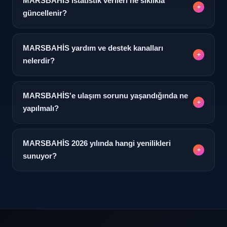
MARSBAHİS istatistik verileri ne sıklıkla
+
açıklanmaktadır.
güncellenir?
İstatistik verileri anlık güncellenmektedir. Doğrulanmış
veri kaynakları kullanılarak yüksek doğruluk oranı
MARSBAHİS yardım ve destek kanalları
+
sağlanmaktadır.
nelerdir?
Yardım bölümünden canlı destek, e-posta ve SSS
kanallarına ulaşım sağlanabilmektedir. 7/24 destek
MARSBAHİS'e ulaşım sorunu yaşandığında ne
+
hizmeti mevcuttur.
yapılmalı?
Ulaşım sorunu yaşandığında öncelikle güncel adres
bölümü kontrol edilmeli, ardından yardım kanallarına
MARSBAHİS 2026 yılında hangi yenilikleri
+
başvurulmalıdır.
sunuyor?
2026 yılında geliştirilmiş analiz araçları, genişletilmiş
spor verileri ve yenilenen canlı bahis arayüzü kullanıcı
deneyimini üst seviyeye taşımaktadır.