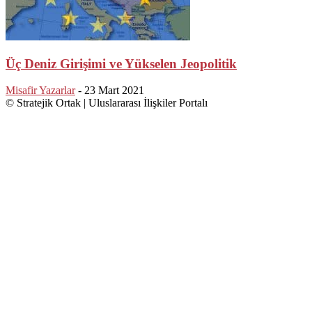
Üç Deniz Girişimi ve Yükselen Jeopolitik
Misafir Yazarlar
-
23 Mart 2021
© Stratejik Ortak | Uluslararası İlişkiler Portalı