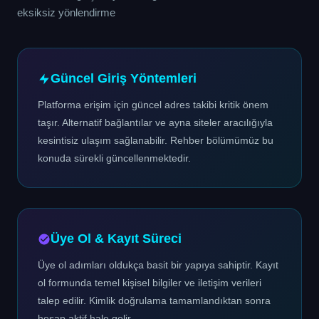
eksiksiz yönlendirme
Güncel Giriş Yöntemleri
Platforma erişim için güncel adres takibi kritik önem
taşır. Alternatif bağlantılar ve ayna siteler aracılığıyla
kesintisiz ulaşım sağlanabilir. Rehber bölümümüz bu
konuda sürekli güncellenmektedir.
Üye Ol & Kayıt Süreci
Üye ol adımları oldukça basit bir yapıya sahiptir. Kayıt
ol formunda temel kişisel bilgiler ve iletişim verileri
talep edilir. Kimlik doğrulama tamamlandıktan sonra
hesap aktif hale gelir.