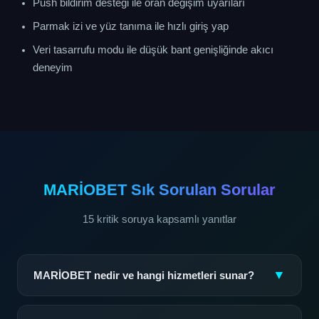
Push bildirim desteği ile oran değişim uyarıları
Parmak izi ve yüz tanıma ile hızlı giriş yap
Veri tasarrufu modu ile düşük bant genişliğinde akıcı
deneyim
MARİOBET Sık Sorulan Sorular
15 kritik soruya kapsamlı yanıtlar
▼
MARİOBET nedir ve hangi hizmetleri sunar?
Uluslararası lisanslı, spor bahsi ve casino hizmetleri