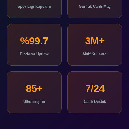
Spor Ligi Kapsamı
Günlük Canlı Maç
%99.7
3M+
Platform Uptime
Aktif Kullanıcı
85+
7/24
Ülke Erişimi
Canlı Destek