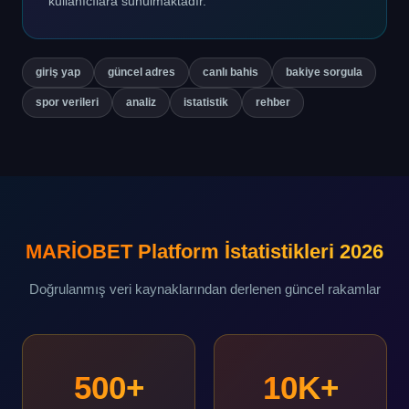
kullanıcılara sunulmaktadır.
giriş yap
güncel adres
canlı bahis
bakiye sorgula
spor verileri
analiz
istatistik
rehber
MARİOBET Platform İstatistikleri 2026
Doğrulanmış veri kaynaklarından derlenen güncel rakamlar
500+
10K+