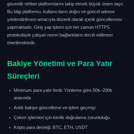
güvenilir rehber platformlarını takip etmek büyük önem taşır.
Bu bilgi platformu, kullanıcıların doğru ve güncel adrese
yönlendirilmesi amacıyla düzenli olarak içerik güncellemesi
yapmaktadır. Giriş yap işlemi için her zaman HTTPS
protokolüyle çalışan resmi bağlantıların tercih edilmesi
önerilmektedir.
Bakiye Yönetimi ve Para Yatır
Süreçleri
Minimum para yatır limiti: Yönteme göre 50₺–200₺
arasında
Anlık bakiye güncelleme ve işlem geçmişi
Çekim işlemleri için kimlik doğrulama zorunluluğu
Kripto para desteği: BTC, ETH, USDT