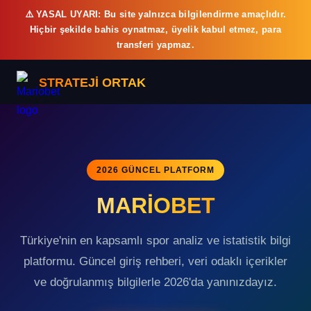
⚠️ YASAL UYARI: Bu site yalnızca bilgilendirme amaçlıdır.
Hiçbir şekilde bahis oynatmaz, üyelik kabul etmez, para
transferi yapmaz.
STRATEJİ ORTAK
2026 GÜNCEL PLATFORM
MARİOBET
Türkiye'nin en kapsamlı spor analiz ve istatistik bilgi
platformu. Güncel giriş rehberi, veri odaklı içerikler
ve doğrulanmış bilgilerle 2026'da yanınızdayız.