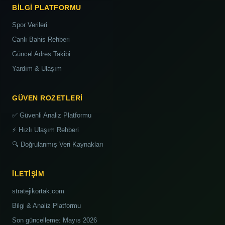
BILGI PLATFORMU
Spor Verileri
Canlı Bahis Rehberi
Güncel Adres Takibi
Yardım & Ulaşım
GÜVEN ROZETLERI
✅ Güvenli Analiz Platformu
⚡ Hızlı Ulaşım Rehberi
🔍 Doğrulanmış Veri Kaynakları
İLETIŞIM
stratejikortak.com
Bilgi & Analiz Platformu
Son güncelleme: Mayıs 2026