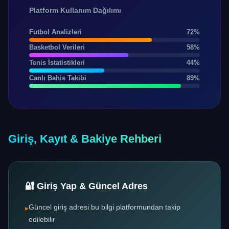
Platform Kullanım Dağılımı
Futbol Analizleri
72%
Basketbol Verileri
58%
Tenis İstatistikleri
44%
Canlı Bahis Takibi
89%
Giriş, Kayıt & Bakiye Rehberi
🔐 Giriş Yap & Güncel Adres
Güncel giriş adresi bu bilgi platformundan takip
edilebilir