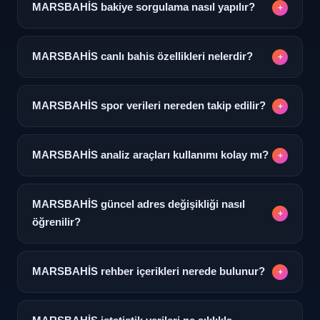
cüzdan dahil çoklu ödeme yöntemi sunulmaktadır.
MARSBAHİS bakiye sorgulama nasıl yapılır?
+
Hesap panelinden bakiye bilgilerinize anlık
ulaşabilirsiniz. Bakiye geçmişi ve işlem detayları da bu
MARSBAHİS canlı bahis özellikleri nelerdir?
+
bölümde görüntülenir.
Canlı bahis bölümünde 40'tan fazla spor dalında anlık
oranlar ve maç içi istatistikler sunulmaktadır. Oran
MARSBAHİS spor verileri nereden takip edilir?
+
güncellemeleri saniyeler içinde yansıtılır.
Spor verileri ve istatistik bölümünden anlık veriler
izlenebilir. Futbol, basketbol ve tenis başta olmak üzere
MARSBAHİS analiz araçları kullanımı kolay mı?
+
tüm dallar kapsanmaktadır.
Analiz araçları sezgisel arayüzüyle kolayca kullanılabilir.
Rehber bölümünde adım adım kullanım kılavuzları
MARSBAHİS güncel adres değişikliği nasıl
+
mevcuttur.
öğrenilir?
Bu bilgi platformunu düzenli takip ederek güncel adres
bilgisine her zaman ulaşabilirsiniz. Bildirim sistemi de
MARSBAHİS rehber içerikleri nerede bulunur?
+
mevcuttur.
Rehber bölümünde tüm kullanım kılavuzları, giriş yap
adımları ve platform özellikleri detaylı şekilde