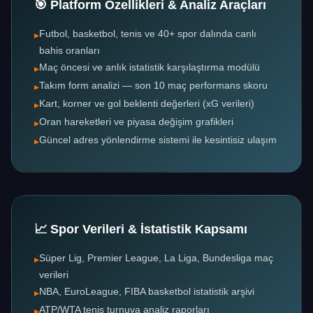
🎯 Platform Özellikleri & Analiz Araçları
Futbol, basketbol, tenis ve 40+ spor dalında canlı
bahis oranları
Maç öncesi ve anlık istatistik karşılaştırma modülü
Takım form analizi — son 10 maç performans skoru
Kart, korner ve gol beklenti değerleri (xG verileri)
Oran hareketleri ve piyasa değişim grafikleri
Güncel adres yönlendirme sistemi ile kesintisiz ulaşım
📈 Spor Verileri & İstatistik Kapsamı
Süper Lig, Premier League, La Liga, Bundesliga maç
verileri
NBA, EuroLeague, FIBA basketbol istatistik arşivi
ATP/WTA tenis turnuva analiz raporları