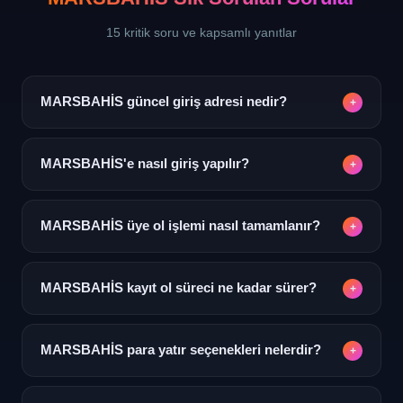
15 kritik soru ve kapsamlı yanıtlar
MARSBAHİS güncel giriş adresi nedir?
+
Güncel adres bilgisine bu bilgi platformu üzerinden anlık
olarak ulaşabilirsiniz. Adres değişikliklerinde yönlendirme
MARSBAHİS'e nasıl giriş yapılır?
+
sistemi otomatik devreye girer.
Güncel adres üzerinden giriş yap butonunu kullanarak
hesabınıza erişebilirsiniz. Doğru URL kullanımı kesintisiz
MARSBAHİS üye ol işlemi nasıl tamamlanır?
+
bağlantı için önemlidir.
Üye ol formunu doldurarak kayıt sürecini
başlatabilirsiniz. Doğrulama adımları tamamlandıktan
MARSBAHİS kayıt ol süreci ne kadar sürer?
+
sonra hesabınız aktif hale gelir.
Kayıt ol işlemi ortalama 2-3 dakika içinde
tamamlanmaktadır. Kimlik doğrulama adımı ek süre
MARSBAHİS para yatır seçenekleri nelerdir?
+
gerektirebilir.
Para yatır işlemleri için banka havalesi, kredi kartı ve e-