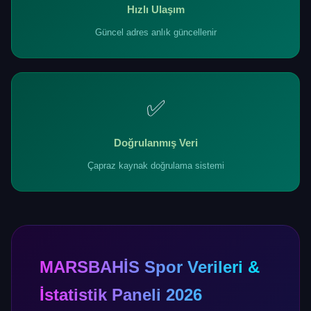
Hızlı Ulaşım
Güncel adres anlık güncellenir
✅
Doğrulanmış Veri
Çapraz kaynak doğrulama sistemi
MARSBAHİS Spor Verileri &
İstatistik Paneli 2026