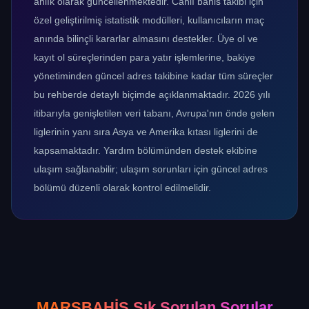
anlık olarak güncellenmektedir. Canlı bahis takibi için
özel geliştirilmiş istatistik modülleri, kullanıcıların maç
anında bilinçli kararlar almasını destekler. Üye ol ve
kayıt ol süreçlerinden para yatır işlemlerine, bakiye
yönetiminden güncel adres takibine kadar tüm süreçler
bu rehberde detaylı biçimde açıklanmaktadır. 2026 yılı
itibarıyla genişletilen veri tabanı, Avrupa'nın önde gelen
liglerinin yanı sıra Asya ve Amerika kıtası liglerini de
kapsamaktadır. Yardım bölümünden destek ekibine
ulaşım sağlanabilir; ulaşım sorunları için güncel adres
bölümü düzenli olarak kontrol edilmelidir.
MARSBAHİS Sık Sorulan Sorular