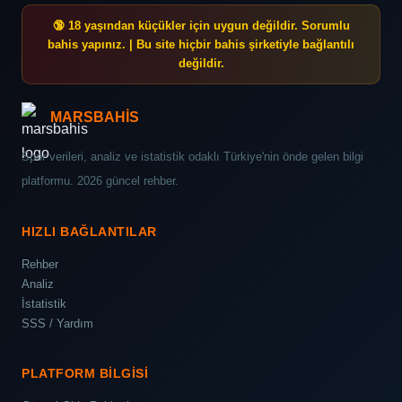
🔞 18 yaşından küçükler için uygun değildir. Sorumlu
bahis yapınız. | Bu site hiçbir bahis şirketiyle bağlantılı
değildir.
MARSBAHİS
Spor verileri, analiz ve istatistik odaklı Türkiye'nin önde gelen bilgi
platformu. 2026 güncel rehber.
HIZLI BAĞLANTILAR
Rehber
Analiz
İstatistik
SSS / Yardım
PLATFORM BILGISI