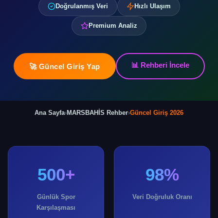
Doğrulanmış Veri
Hızlı Ulaşım
Premium Analiz
📊 Rehberi İncele
🚀 Güncel Giriş Yap
Ana Sayfa
›
MARSBAHİS Rehber
›
Güncel Giriş 2026
500+
98%
Günlük Spor
Veri Doğruluk Oranı
Karşılaşması