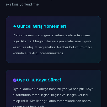
eksiksiz yönlendirme
Güncel Giriş Yöntemleri
Platforma erişim için güncel adres takibi kritik önem
taşır. Alternatif bağlantılar ve ayna siteler aracılığıyla
kesintisiz ulaşım sağlanabilir. Rehber bölümümüz bu
konuda sürekli güncellenmektedir.
Üye Ol & Kayıt Süreci
Üye ol adımları oldukça basit bir yapıya sahiptir. Kayıt
ol formunda temel kişisel bilgiler ve iletişim verileri
talep edilir. Kimlik doğrulama tamamlandıktan sonra
hesap aktif hale gelir.