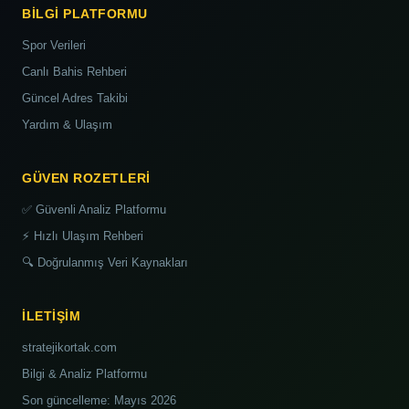
BILGI PLATFORMU
Spor Verileri
Canlı Bahis Rehberi
Güncel Adres Takibi
Yardım & Ulaşım
GÜVEN ROZETLERI
✅ Güvenli Analiz Platformu
⚡ Hızlı Ulaşım Rehberi
🔍 Doğrulanmış Veri Kaynakları
İLETIŞIM
stratejikortak.com
Bilgi & Analiz Platformu
Son güncelleme: Mayıs 2026