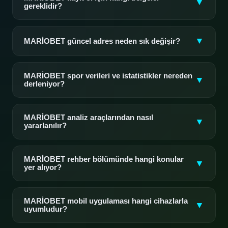
▼
gereklidir?
ayarları menüsündeki finans bölümünden ulaşılabilir.
Kimlik doğrulama için nüfus cüzdanı veya pasaport
görseli, adres doğrulama için ise son 3 aya ait fatura ya
▼
MARİOBET güncel adres neden sık değişir?
da banka ekstresi talep edilmektedir.
Ülkemizde uygulanan internet düzenlemeleri
kapsamında bahis platformlarına yönelik erişim
MARİOBET spor verileri ve istatistikler nereden
▼
derleniyor?
engellemeleri nedeniyle adresler periyodik olarak
güncellenmektedir. Bu durum sektörün genel bir
Sportradar, Opta ve Betradar gibi uluslararası veri
özelliğidir.
sağlayıcılardan beslenen platform, 500'ü aşkın lig ve
MARİOBET analiz araçlarından nasıl
▼
yararlanılır?
turnuvaya ait anlık istatistik sunmaktadır.
Platform içi analiz panelinden takım karşılaştırmaları,
oran hareketleri ve form grafikleri incelenebilir. Filtre
MARİOBET rehber bölümünde hangi konular
▼
yer alıyor?
seçenekleriyle spor dalı, lig ve tarih bazlı analiz
yapılabilmektedir.
Rehber bölümünde hesap oluşturma, para yatır/çek
işlemleri, bonus kullanımı, canlı bahis stratejileri ve
MARİOBET mobil uygulaması hangi cihazlarla
▼
uyumludur?
güvenlik ayarları hakkında kapsamlı bilgiler yer
almaktadır.