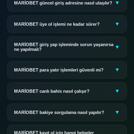
sunan köklü bir dijital platform olup futbol, basketbol,
▼
MARİOBET güncel giriş adresine nasıl ulaşılır?
tenis ve e-spor başta olmak üzere 30'dan fazla branşı
Güncel adrese güvenilir rehber platformları, sosyal
kapsamaktadır.
medya kanalları veya müşteri hizmetleri aracılığıyla
▼
MARİOBET üye ol işlemi ne kadar sürer?
ulaşılabilir. Bu bilgi platformu güncel giriş bilgilerini
Kayıt ol formu doldurulduktan sonra e-posta
düzenli olarak paylaşmaktadır.
doğrulaması ile birlikte hesap 2–5 dakika içinde aktif
MARİOBET giriş yap işleminde sorun yaşanırsa
▼
ne yapılmalı?
hale gelmektedir. Kimlik doğrulama süreci 24 saate
kadar uzayabilir.
Tarayıcı önbelleği temizlenmeli, farklı bir tarayıcı
denenmeli ve güncel adres kontrol edilmelidir. Sorun
▼
MARİOBET para yatır işlemleri güvenli mi?
devam ederse 7/24 canlı destek hattına başvurulabilir.
256-bit SSL şifreleme ve PCI DSS uyumlu ödeme
altyapısı sayesinde tüm finansal işlemler güvenli
▼
MARİOBET canlı bahis nasıl çalışır?
ortamda gerçekleştirilmektedir. Banka havalesi, e-
Devam eden maçlara anlık olarak bahis yapılabilmekte;
cüzdan ve kripto para seçenekleri mevcuttur.
oranlar her birkaç saniyede bir güncellenmektedir. Canlı
▼
MARİOBET bakiye sorgulama nasıl yapılır?
istatistikler ve görsel skor takibi aynı ekranda
Hesap panelinin sağ üst köşesinde anlık bakiye
sunulmaktadır.
görüntülenmektedir. Detaylı işlem geçmişine ise hesap
MARİOBET kayıt ol için hangi belgeler