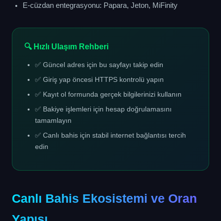
E-cüzdan entegrasyonu: Papara, Jeton, MiFinity
🔍 Hızlı Ulaşım Rehberi
✅ Güncel adres için bu sayfayı takip edin
✅ Giriş yap öncesi HTTPS kontrolü yapın
✅ Kayıt ol formunda gerçek bilgilerinizi kullanın
✅ Bakiye işlemleri için hesap doğrulamasını
tamamlayın
✅ Canlı bahis için stabil internet bağlantısı tercih
edin
Canlı Bahis Ekosistemi ve Oran
Yapısı