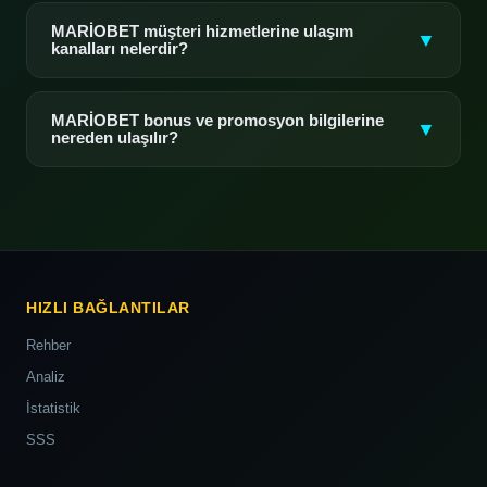
iOS 13 ve üzeri iPhone/iPad modelleri ile Android 8.0 ve
üzeri cihazlarla tam uyumlu çalışmaktadır. APK dosyası
MARİOBET müşteri hizmetlerine ulaşım
▼
kanalları nelerdir?
resmi kanaldan indirilebilmektedir.
7/24 canlı sohbet, e-posta desteği ve Telegram kanalı
üzerinden müşteri hizmetlerine ulaşım
MARİOBET bonus ve promosyon bilgilerine
▼
nereden ulaşılır?
sağlanabilmektedir. Ortalama yanıt süresi canlı
sohbette 2 dakikanın altındadır.
Promosyonlar sekmesinde hoşgeldin bonusu, kayıp
bonusu, yatırım bonusu ve freespin kampanyaları
detaylı çevrim koşullarıyla birlikte listelenmektedir.
Kampanyalar haftalık güncellenmektedir.
HIZLI BAĞLANTILAR
Rehber
Analiz
İstatistik
SSS