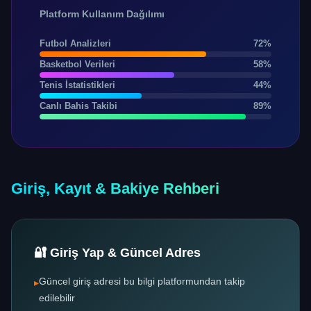
Platform Kullanım Dağılımı
Futbol Analizleri
72%
Basketbol Verileri
58%
Tenis İstatistikleri
44%
Canlı Bahis Takibi
89%
Giriş, Kayıt & Bakiye Rehberi
🔐 Giriş Yap & Güncel Adres
Güncel giriş adresi bu bilgi platformundan takip
edilebilir