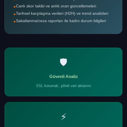
Canlı skor takibi ve anlık oran güncellemeleri
Tarihsel karşılaşma verileri (H2H) ve trend analizleri
Sakatlanma/ceza raporları ile kadro durum bilgileri
🛡️
Güvenli Analiz
SSL korumalı, şifreli veri aktarımı
⚡