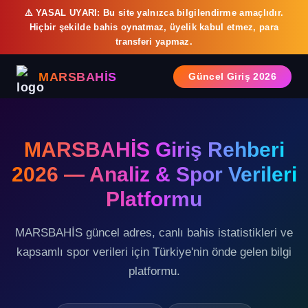
⚠️ YASAL UYARI: Bu site yalnızca bilgilendirme amaçlıdır.
Hiçbir şekilde bahis oynatmaz, üyelik kabul etmez, para
transferi yapmaz.
MARSBAHİS
Güncel Giriş 2026
MARSBAHİS Giriş Rehberi
2026 — Analiz & Spor Verileri
Platformu
MARSBAHİS güncel adres, canlı bahis istatistikleri ve
kapsamlı spor verileri için Türkiye'nin önde gelen bilgi
platformu.