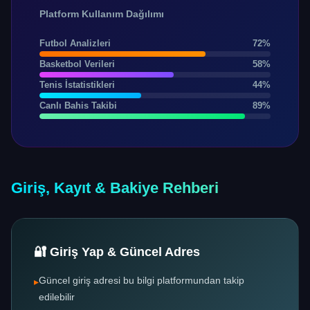
Platform Kullanım Dağılımı
Futbol Analizleri
72%
Basketbol Verileri
58%
Tenis İstatistikleri
44%
Canlı Bahis Takibi
89%
Giriş, Kayıt & Bakiye Rehberi
🔐 Giriş Yap & Güncel Adres
Güncel giriş adresi bu bilgi platformundan takip
edilebilir