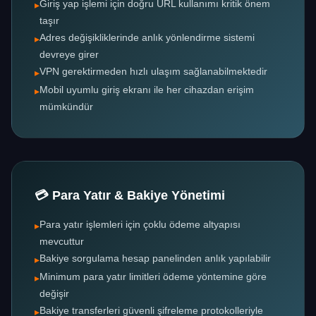
Giriş yap işlemi için doğru URL kullanımı kritik önem
taşır
Adres değişikliklerinde anlık yönlendirme sistemi
devreye girer
VPN gerektirmeden hızlı ulaşım sağlanabilmektedir
Mobil uyumlu giriş ekranı ile her cihazdan erişim
mümkündür
💳 Para Yatır & Bakiye Yönetimi
Para yatır işlemleri için çoklu ödeme altyapısı
mevcuttur
Bakiye sorgulama hesap panelinden anlık yapılabilir
Minimum para yatır limitleri ödeme yöntemine göre
değişir
Bakiye transferleri güvenli şifreleme protokolleriyle