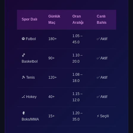
Günlük
Oran
Canlı
Spor Dalı
Maç
Aralığı
Bahis
1.05 –
⚽ Futbol
180+
✅ Aktif
45.0
🏀
1.10 –
90+
✅ Aktif
Basketbol
20.0
1.08 –
🎾 Tenis
120+
✅ Aktif
18.0
1.15 –
🏒 Hokey
40+
✅ Aktif
12.0
🥊
1.20 –
15+
⚡ Seçili
Boks/MMA
35.0