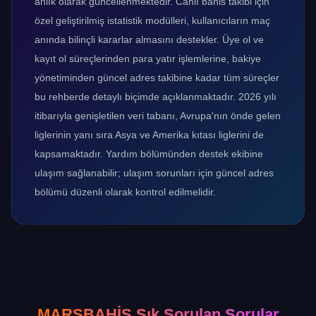
anlık olarak güncellenmektedir. Canlı bahis takibi için
özel geliştirilmiş istatistik modülleri, kullanıcıların maç
anında bilinçli kararlar almasını destekler. Üye ol ve
kayıt ol süreçlerinden para yatır işlemlerine, bakiye
yönetiminden güncel adres takibine kadar tüm süreçler
bu rehberde detaylı biçimde açıklanmaktadır. 2026 yılı
itibarıyla genişletilen veri tabanı, Avrupa'nın önde gelen
liglerinin yanı sıra Asya ve Amerika kıtası liglerini de
kapsamaktadır. Yardım bölümünden destek ekibine
ulaşım sağlanabilir; ulaşım sorunları için güncel adres
bölümü düzenli olarak kontrol edilmelidir.
MARSBAHİS Sık Sorulan Sorular