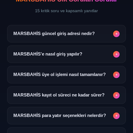
15 kritik soru ve kapsamlı yanıtlar
MARSBAHİS güncel giriş adresi nedir?
+
Güncel adres bilgisine bu bilgi platformu üzerinden anlık
olarak ulaşabilirsiniz. Adres değişikliklerinde yönlendirme
MARSBAHİS'e nasıl giriş yapılır?
+
sistemi otomatik devreye girer.
Güncel adres üzerinden giriş yap butonunu kullanarak
hesabınıza erişebilirsiniz. Doğru URL kullanımı kesintisiz
MARSBAHİS üye ol işlemi nasıl tamamlanır?
+
bağlantı için önemlidir.
Üye ol formunu doldurarak kayıt sürecini
başlatabilirsiniz. Doğrulama adımları tamamlandıktan
MARSBAHİS kayıt ol süreci ne kadar sürer?
+
sonra hesabınız aktif hale gelir.
Kayıt ol işlemi ortalama 2-3 dakika içinde
tamamlanmaktadır. Kimlik doğrulama adımı ek süre
MARSBAHİS para yatır seçenekleri nelerdir?
+
gerektirebilir.
Para yatır işlemleri için banka havalesi, kredi kartı ve e-