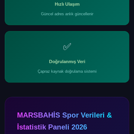
Hızlı Ulaşım
Güncel adres anlık güncellenir
✅
Doğrulanmış Veri
Çapraz kaynak doğrulama sistemi
MARSBAHİS Spor Verileri &
İstatistik Paneli 2026