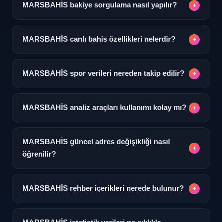
cüzdan dahil çoklu ödeme yöntemi sunulmaktadır.
MARSBAHİS bakiye sorgulama nasıl yapılır?
+
Hesap panelinden bakiye bilgilerinize anlık
ulaşabilirsiniz. Bakiye geçmişi ve işlem detayları da bu
MARSBAHİS canlı bahis özellikleri nelerdir?
+
bölümde görüntülenir.
Canlı bahis bölümünde 40'tan fazla spor dalında anlık
oranlar ve maç içi istatistikler sunulmaktadır. Oran
MARSBAHİS spor verileri nereden takip edilir?
+
güncellemeleri saniyeler içinde yansıtılır.
Spor verileri ve istatistik bölümünden anlık veriler
izlenebilir. Futbol, basketbol ve tenis başta olmak üzere
MARSBAHİS analiz araçları kullanımı kolay mı?
+
tüm dallar kapsanmaktadır.
Analiz araçları sezgisel arayüzüyle kolayca kullanılabilir.
Rehber bölümünde adım adım kullanım kılavuzları
MARSBAHİS güncel adres değişikliği nasıl
+
mevcuttur.
öğrenilir?
Bu bilgi platformunu düzenli takip ederek güncel adres
bilgisine her zaman ulaşabilirsiniz. Bildirim sistemi de
MARSBAHİS rehber içerikleri nerede bulunur?
+
mevcuttur.
Rehber bölümünde tüm kullanım kılavuzları, giriş yap
adımları ve platform özellikleri detaylı şekilde