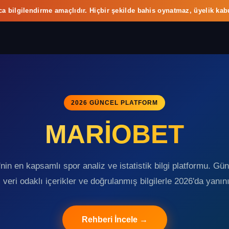
a bilgilendirme amaçlıdır. Hiçbir şekilde bahis oynatmaz, üyelik kab
2026 GÜNCEL PLATFORM
MARİOBET
nin en kapsamlı spor analiz ve istatistik bilgi platformu. Gün
, veri odaklı içerikler ve doğrulanmış bilgilerle 2026'da yanın
Rehberi İncele →