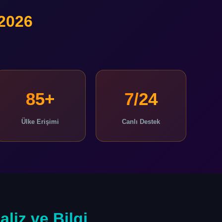
 2026
85+
7/24
Ülke Erişimi
Canlı Destek
iz ve Bilgi