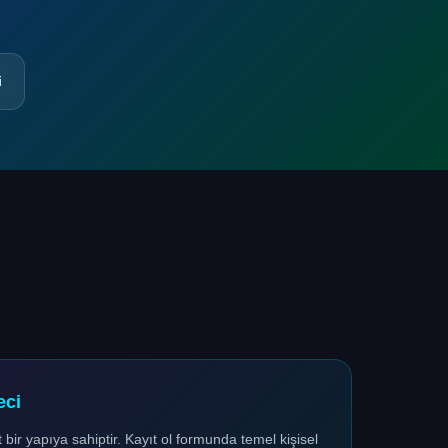
i
eci
 bir yapıya sahiptir. Kayıt ol formunda temel kişisel