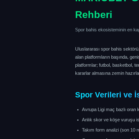
Rehberi
Spor bahis ekosisteminin en ka
Uluslararası spor bahis sektörü
alan platformların başında, gen
platformlar; futbol, basketbol, te
kararlar almasına zemin hazırl
Spor Verileri ve İ
Avrupa Ligi maç bazlı oran 
Anlık skor ve köşe vuruşu ist
Takım form analizi (son 10 