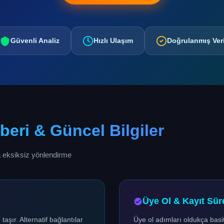
Güvenli Analiz
Hızlı Ulaşım
Doğrulanmış Ver
eri & Güncel Bilgiler
a eksiksiz yönlendirme
Üye Ol & Kayıt Sür
taşır. Alternatif bağlantılar
Üye ol adımları oldukça basit