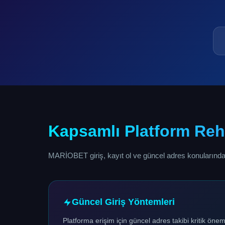
Kapsamlı Platform Rehb
MARİOBET giriş, kayıt ol ve güncel adres konularınd
Güncel Giriş Yöntemleri
Platforma erişim için güncel adres takibi kritik önem 