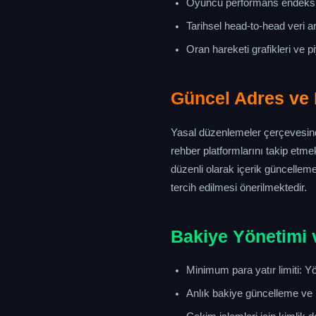
Oyuncu performans endeksle
Tarihsel head-to-head veri ar
Oran hareketi grafikleri ve p
Güncel Adres ve 
Yasal düzenlemeler çerçevesinde 
rehber platformlarını takip etme
düzenli olarak içerik güncellem
tercih edilmesi önerilmektedir.
Bakiye Yönetimi v
Minimum para yatır limiti:
Anlık bakiye güncelleme ve