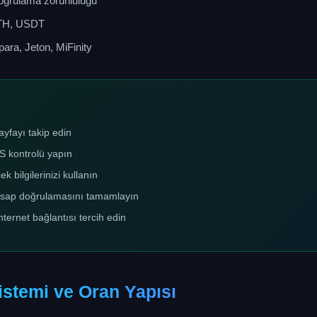
doğrulama zorunluluğu
ETH, USDT
ara, Jeton, MiFinity
yfayı takip edin
S kontrolü yapın
 bilgilerinizi kullanın
hesap doğrulamasını tamamlayın
internet bağlantısı tercih edin
istemi ve Oran Yapısı