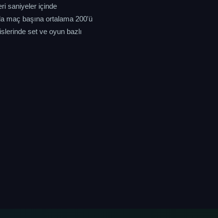
i saniyeler içinde
bolda maç başına ortalama 200'ü
slerinde set ve oyun bazlı