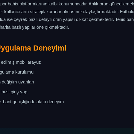
or bahis platformlarının kalbi konumundadır. Anlık oran güncellemeler
kler kullanıcıların stratejik kararlar almasını kolaylaştırmaktadır. Fut
da ise çeyrek bazlı detaylı oran yapısı dikkat çekmektedir. Tenis bahi
harita bazlı yapılar öne çıkmaktadır.
 Uygulama Deneyimi
 edilmiş mobil arayüz
ygulama kurulumu
n değişim uyarıları
hızlı giriş yap
k bant genişliğinde akıcı deneyim