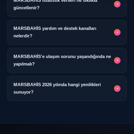
MARSBAHİS istatistik verileri ne sıklıkla
+
açıklanmaktadır.
güncellenir?
İstatistik verileri anlık güncellenmektedir. Doğrulanmış
veri kaynakları kullanılarak yüksek doğruluk oranı
MARSBAHİS yardım ve destek kanalları
+
sağlanmaktadır.
nelerdir?
Yardım bölümünden canlı destek, e-posta ve SSS
kanallarına ulaşım sağlanabilmektedir. 7/24 destek
MARSBAHİS'e ulaşım sorunu yaşandığında ne
+
hizmeti mevcuttur.
yapılmalı?
Ulaşım sorunu yaşandığında öncelikle güncel adres
bölümü kontrol edilmeli, ardından yardım kanallarına
MARSBAHİS 2026 yılında hangi yenilikleri
+
başvurulmalıdır.
sunuyor?
2026 yılında geliştirilmiş analiz araçları, genişletilmiş
spor verileri ve yenilenen canlı bahis arayüzü kullanıcı
deneyimini üst seviyeye taşımaktadır.