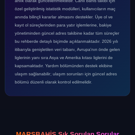
anlık olarak güncellenmektedir. Canlı bahis takibi için
özel geliştirilmiş istatistik modülleri, kullanıcıların maç
anında bilinçli kararlar almasını destekler. Üye ol ve
kayıt ol süreçlerinden para yatır işlemlerine, bakiye
yönetiminden güncel adres takibine kadar tüm süreçler
bu rehberde detaylı biçimde açıklanmaktadır. 2026 yılı
itibarıyla genişletilen veri tabanı, Avrupa'nın önde gelen
liglerinin yanı sıra Asya ve Amerika kıtası liglerini de
kapsamaktadır. Yardım bölümünden destek ekibine
ulaşım sağlanabilir; ulaşım sorunları için güncel adres
bölümü düzenli olarak kontrol edilmelidir.
MARSBAHİS Sık Sorulan Sorular