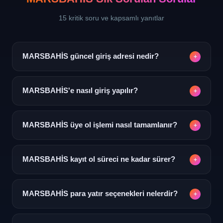
15 kritik soru ve kapsamlı yanıtlar
MARSBAHİS güncel giriş adresi nedir?
+
Güncel adres bilgisine bu bilgi platformu üzerinden anlık
olarak ulaşabilirsiniz. Adres değişikliklerinde yönlendirme
MARSBAHİS'e nasıl giriş yapılır?
+
sistemi otomatik devreye girer.
Güncel adres üzerinden giriş yap butonunu kullanarak
hesabınıza erişebilirsiniz. Doğru URL kullanımı kesintisiz
MARSBAHİS üye ol işlemi nasıl tamamlanır?
+
bağlantı için önemlidir.
Üye ol formunu doldurarak kayıt sürecini
başlatabilirsiniz. Doğrulama adımları tamamlandıktan
MARSBAHİS kayıt ol süreci ne kadar sürer?
+
sonra hesabınız aktif hale gelir.
Kayıt ol işlemi ortalama 2-3 dakika içinde
tamamlanmaktadır. Kimlik doğrulama adımı ek süre
MARSBAHİS para yatır seçenekleri nelerdir?
+
gerektirebilir.
Para yatır işlemleri için banka havalesi, kredi kartı ve e-