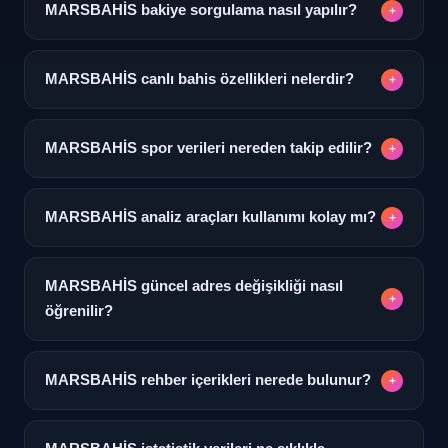
cüzdan dahil çoklu ödeme yöntemi sunulmaktadır.
MARSBAHİS bakiye sorgulama nasıl yapılır?
+
Hesap panelinden bakiye bilgilerinize anlık
ulaşabilirsiniz. Bakiye geçmişi ve işlem detayları da bu
MARSBAHİS canlı bahis özellikleri nelerdir?
+
bölümde görüntülenir.
Canlı bahis bölümünde 40'tan fazla spor dalında anlık
oranlar ve maç içi istatistikler sunulmaktadır. Oran
MARSBAHİS spor verileri nereden takip edilir?
+
güncellemeleri saniyeler içinde yansıtılır.
Spor verileri ve istatistik bölümünden anlık veriler
izlenebilir. Futbol, basketbol ve tenis başta olmak üzere
MARSBAHİS analiz araçları kullanımı kolay mı?
+
tüm dallar kapsanmaktadır.
Analiz araçları sezgisel arayüzüyle kolayca kullanılabilir.
Rehber bölümünde adım adım kullanım kılavuzları
MARSBAHİS güncel adres değişikliği nasıl
+
mevcuttur.
öğrenilir?
Bu bilgi platformunu düzenli takip ederek güncel adres
bilgisine her zaman ulaşabilirsiniz. Bildirim sistemi de
MARSBAHİS rehber içerikleri nerede bulunur?
+
mevcuttur.
Rehber bölümünde tüm kullanım kılavuzları, giriş yap
adımları ve platform özellikleri detaylı şekilde