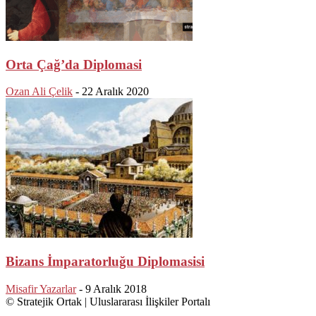
Orta Çağ’da Diplomasi
Ozan Ali Çelik
-
22 Aralık 2020
Bizans İmparatorluğu Diplomasisi
Misafir Yazarlar
-
9 Aralık 2018
© Stratejik Ortak | Uluslararası İlişkiler Portalı